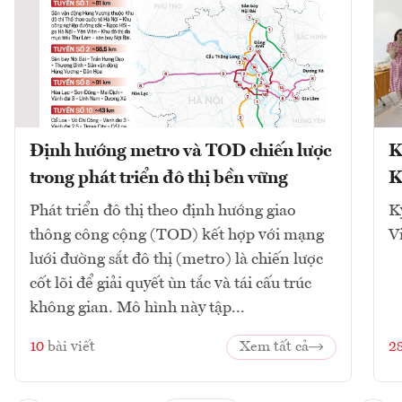
Định hướng metro và TOD chiến lược
K
trong phát triển đô thị bền vững
K
Phát triển đô thị theo định hướng giao
K
thông công cộng (TOD) kết hợp với mạng
V
lưới đường sắt đô thị (metro) là chiến lược
cốt lõi để giải quyết ùn tắc và tái cấu trúc
không gian. Mô hình này tập...
10
bài viết
Xem tất cả
2