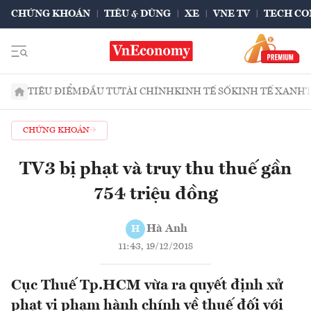
CHỨNG KHOÁN
TIÊU & DÙNG
XE
VNE TV
TECH CO
TIÊU ĐIỂM
ĐẦU TƯ
TÀI CHÍNH
KINH TẾ SỐ
KINH TẾ XANH
CHỨNG KHOÁN
TV3 bị phạt và truy thu thuế gần
754 triệu đồng
Hà Anh
H
11:43, 19/12/2018
Cục Thuế Tp.HCM vừa ra quyết định xử
phạt vi phạm hành chính về thuế đối với