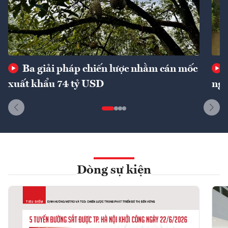
Ba giải pháp chiến lược nhằm cán mốc
xuất khẩu 74 tỷ USD
ngu
Dòng sự kiện