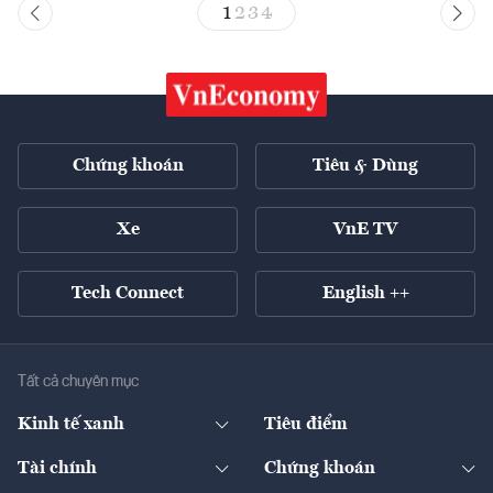
1
2
3
4
Chứng khoán
Tiêu & Dùng
Xe
VnE TV
Tech Connect
English ++
Tất cả chuyên mục
Kinh tế xanh
Tiêu điểm
Chuyển động xanh
Tài chính
Chứng khoán