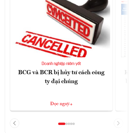
Doanh nghiệp niêm yết
BCG và BCR bị hủy tư cách công
Kh
ty đại chúng
ba
Đọc ngay