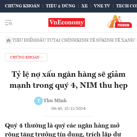
CHỨNG KHOÁN
TIÊU & DÙNG
XE
VNE TV
TECH CO
TIÊU ĐIỂM
ĐẦU TƯ
TÀI CHÍNH
KINH TẾ SỐ
KINH TẾ XANH
CHỨNG KHOÁN
Tỷ lệ nợ xấu ngân hàng sẽ giảm
mạnh trong quý 4, NIM thu hẹp
Thu Minh
T
06:48, 12/11/2024
Quý 4 thường là quý các ngân hàng mở
rộng tăng trưởng tín dụng, trích lập dự