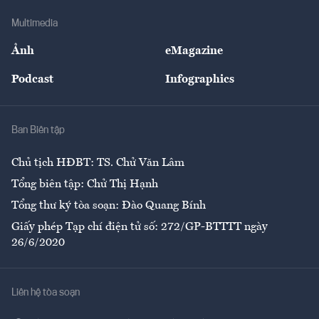
Doanh nghiệp
Địa phương
Thị trường
Bảo hiểm
Multimedia
Sự kiện
Nhân lực
Ảnh
eMagazine
Đẹp +
An sinh
Podcast
Infographics
Giải trí
Y tế
Nhà
Ban Biên tập
Ẩm thực
Chủ tịch HĐBT: TS. Chử Văn Lâm
Tổng biên tập: Chử Thị Hạnh
Tổng thư ký tòa soạn: Đào Quang Bính
Giấy phép Tạp chí điện tử số: 272/GP-BTTTT ngày
26/6/2020
Liên hệ tòa soạn