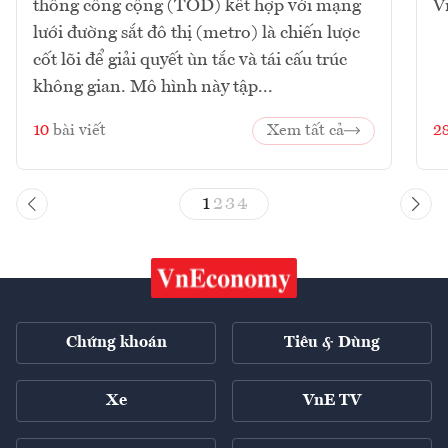
thông công cộng (TOD) kết hợp với mạng
V
lưới đường sắt đô thị (metro) là chiến lược
cốt lõi để giải quyết ùn tắc và tái cấu trúc
không gian. Mô hình này tập...
10
bài viết
Xem tất cả
2
1
2
3
4
Chứng khoán
Tiêu & Dùng
Xe
VnE TV