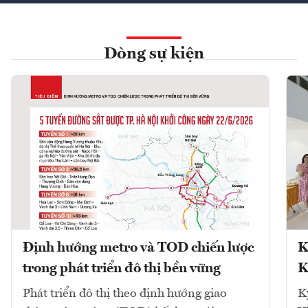
Dòng sự kiện
Định hướng metro và TOD chiến lược
K
trong phát triển đô thị bền vững
K
Phát triển đô thị theo định hướng giao
K