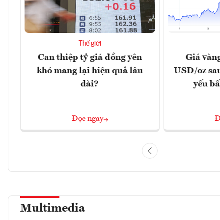
Thế giới
Can thiệp tỷ giá đồng yên
Giá vàn
khó mang lại hiệu quả lâu
USD/oz sau
dài?
yếu bấ
Đọc ngay
Đ
Multimedia