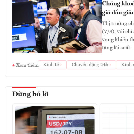
Chứng khoán
giá dầu giả
Thị trường ch
(7/8), với ch
vọng khiến th
tăng lãi suất..
Kinh tế
Chuyển động 24h
Kinh 
Xem thêm
Đừng bỏ lỡ