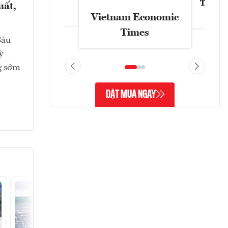
Tạp chí
uất,
Askonomy
Vietnam Economic
Times
Sáu
ỳ
g sớm
ĐẶT MUA NGAY