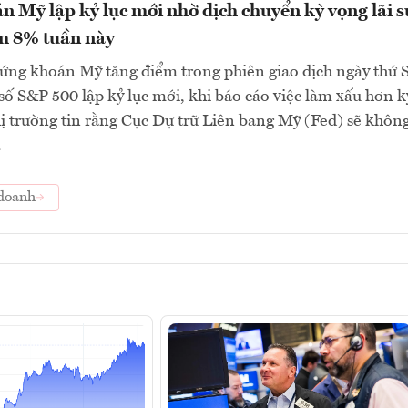
 Mỹ lập kỷ lục mới nhờ dịch chuyển kỳ vọng lãi s
m 8% tuần này
ứng khoán Mỹ tăng điểm trong phiên giao dịch ngày thứ 
ỉ số S&P 500 lập kỷ lục mới, khi báo cáo việc làm xấu hơn k
ị trường tin rằng Cục Dự trữ Liên bang Mỹ (Fed) sẽ khôn
.
doanh