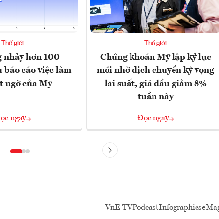
Thế giới
Thế giới
g nhảy hơn 100
Chứng khoán Mỹ lập kỷ lục
 báo cáo việc làm
mới nhờ dịch chuyển kỳ vọng
t ngờ của Mỹ
lãi suất, giá dầu giảm 8%
tuần này
ọc ngay
Đọc ngay
VnE TV
Podcast
Infographics
eMag