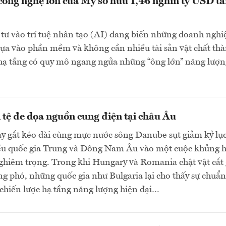
công nghệ lớn của Mỹ sở hữu 1,46 nghìn tỷ USD tà
tư vào trí tuệ nhân tạo (AI) đang biến những doanh nghi
ựa vào phần mềm và không cần nhiều tài sản vật chất th
 hạ tầng có quy mô ngang ngửa những “ông lớn” năng lượn
 tệ đe dọa nguồn cung điện tại châu Âu
y gắt kéo dài cùng mực nước sông Danube sụt giảm kỷ lụ
ều quốc gia Trung và Đông Nam Âu vào một cuộc khủng 
ghiêm trọng. Trong khi Hungary và Romania chật vật cắt
ng phó, những quốc gia như Bulgaria lại cho thấy sự chuẩn
 chiến lược hạ tầng năng lượng hiện đại…