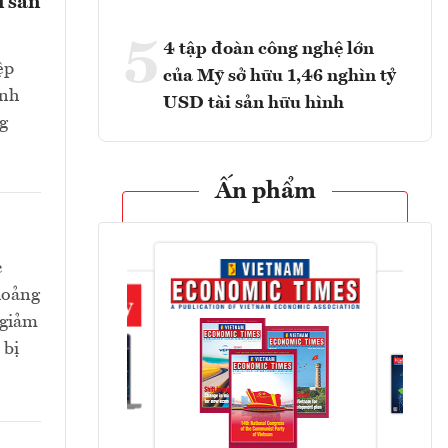
i sản
5
4 tập đoàn công nghệ lớn
ệp
của Mỹ sở hữu 1,46 nghìn tỷ
ành
USD tài sản hữu hình
g
Ấn phẩm
c
hoảng
 giảm
 bị