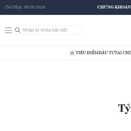
Chủ Nhật, 09/08/2026
CHỨNG KHOÁN
TIÊU ĐIỂM
ĐẦU TƯ
TÀI CH
Tỷ