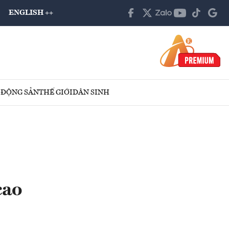
ENGLISH ++
 ĐỘNG SẢN
THẾ GIỚI
DÂN SINH
cao