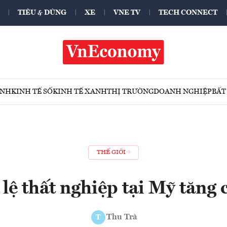
TIÊU & DÙNG
XE
VNE TV
TECH CONNECT
ÍNH
KINH TẾ SỐ
KINH TẾ XANH
THỊ TRƯỜNG
DOANH NGHIỆP
BẤT
THẾ GIỚI
 lệ thất nghiệp tại Mỹ tăng 
Thu Trà
T