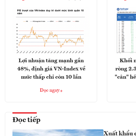
Lợi nhuận tăng mạnh gần
Khối 
48%, định giá VN-Index về
ròng 2.
mức thấp chỉ còn 10 lần
"cân" hế
Đọc ngay
Đọc tiếp
Xuất khẩu d