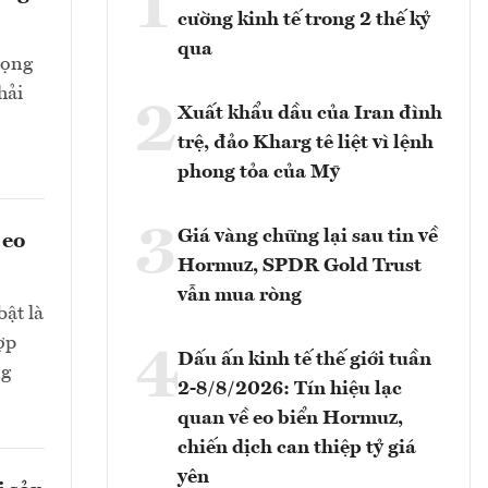
1
cường kinh tế trong 2 thế kỷ
qua
rọng
hải
2
Xuất khẩu dầu của Iran đình
trệ, đảo Kharg tê liệt vì lệnh
phong tỏa của Mỹ
3
Giá vàng chững lại sau tin về
 eo
Hormuz, SPDR Gold Trust
vẫn mua ròng
bật là
ợp
4
Dấu ấn kinh tế thế giới tuần
ng
2-8/8/2026: Tín hiệu lạc
quan về eo biển Hormuz,
chiến dịch can thiệp tỷ giá
yên