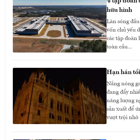
4 tập đoàn 
hữu hình
Làn sóng đầu 
vốn chủ yếu d
các tập đoàn
toàn cầu...
Hạn hán tồi
Nắng nóng ga
đang đẩy nhi
năng lượng n
sản xuất để ứ
vượt trội nhờ