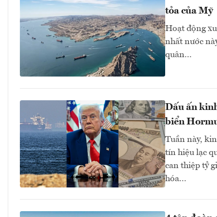
tỏa của Mỹ
Hoạt động xu
nhất nước này
quân...
Dấu ấn kinh
biển Hormuz
Tuần này, kinh
tín hiệu lạc 
can thiệp tỷ 
hóa...