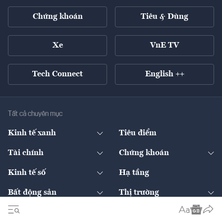
Chứng khoán
Tiêu & Dùng
Xe
VnE TV
Tech Connect
English ++
Tất cả chuyên mục
Kinh tế xanh
Tiêu điểm
Chuyển động xanh
Tài chính
Chứng khoán
Pháp lý
Ngân hàng
Doanh nghiệp niêm yết
Kinh tế số
Hạ tầng
Thương hiệu xanh
Thị trường vốn
Thị trường
Sản phẩm - Thị trường
Bất động sản
Thị trường
Diễn đàn
Thuế
Đầu tư
Tài sản số
Chính sách
Xuất nhập khẩu
Thế giới
Doanh nghiệp
Bảo hiểm
Quốc tế
Dịch vụ số