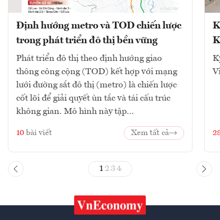
Định hướng metro và TOD chiến lược
K
trong phát triển đô thị bền vững
K
Phát triển đô thị theo định hướng giao
K
thông công cộng (TOD) kết hợp với mạng
V
lưới đường sắt đô thị (metro) là chiến lược
cốt lõi để giải quyết ùn tắc và tái cấu trúc
không gian. Mô hình này tập...
10
bài viết
Xem tất cả
2
1
2
3
4