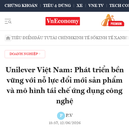
CHỨNG KHOÁN
TIÊU & DÙNG
XE
VNE TV
TECH CO
TIÊU ĐIỂM
ĐẦU TƯ
TÀI CHÍNH
KINH TẾ SỐ
KINH TẾ XANH
DOANH NGHIỆP
Unilever Việt Nam: Phát triển bền
vững với nỗ lực đổi mới sản phẩm
và mô hình tái chế ứng dụng công
nghệ
P.V
P
15:57, 12/06/2026