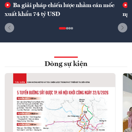
Ba giải pháp chiến lược nhằm cán mốc
xuất khẩu 74 tỷ USD
ngu
Dòng sự kiện