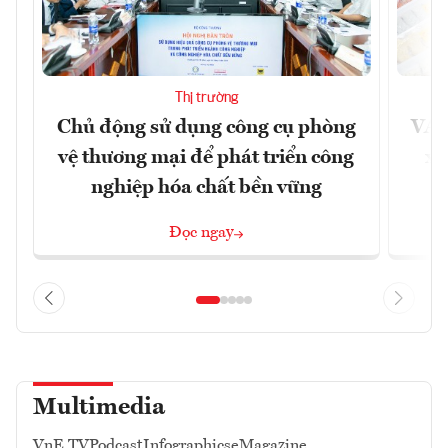
Thị trường
Chủ động sử dụng công cụ phòng
VAS
vệ thương mại để phát triển công
xu
nghiệp hóa chất bền vững
Đọc ngay
Multimedia
VnE TV
Podcast
Infographics
eMagazine