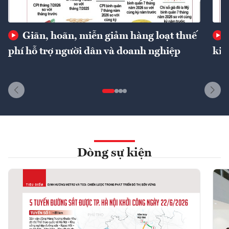
Giãn, hoãn, miễn giảm hàng loạt thuế
phí hỗ trợ người dân và doanh nghiệp
kin
Dòng sự kiện