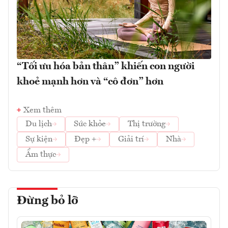
“Tối ưu hóa bản thân” khiến con người
khoẻ mạnh hơn và “cô đơn” hơn
Xem thêm
Du lịch
Sức khỏe
Thị trường
Sự kiện
Đẹp +
Giải trí
Nhà
Ẩm thực
Đừng bỏ lỡ