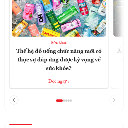
Sức khỏe
Thế hệ đồ uống chức năng mới có
Ẩm 
thực sự đáp ứng được kỳ vọng về
tê
sức khỏe?
Đọc ngay