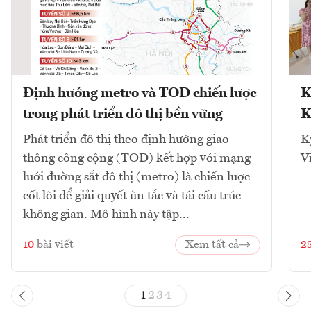
Định hướng metro và TOD chiến lược
K
trong phát triển đô thị bền vững
K
Phát triển đô thị theo định hướng giao
K
thông công cộng (TOD) kết hợp với mạng
V
lưới đường sắt đô thị (metro) là chiến lược
cốt lõi để giải quyết ùn tắc và tái cấu trúc
không gian. Mô hình này tập...
10
bài viết
Xem tất cả
2
1
2
3
4