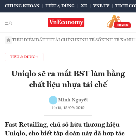
CHỨNG KHOÁN
TIÊU & DÙNG
XE
VNE TV
TECH CO
TIÊU ĐIỂM
ĐẦU TƯ
TÀI CHÍNH
KINH TẾ SỐ
KINH TẾ XANH
TIÊU & DÙNG
Uniqlo sẽ ra mắt BST làm bằng
chất liệu nhựa tái chế
Minh Nguyệt
14:15, 18/09/2019
Fast Retailing, chủ sở hữu thương hiệu
Uniqlo, cho biết tập đoàn này đã hợp tác