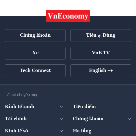
Chứng khoán
Tiêu & Dùng
Xe
VnE TV
Tech Connect
English ++
Tất cả chuyên mục
Kinh tế xanh
Tiêu điểm
Chuyển động xanh
Tài chính
Chứng khoán
Pháp lý
Ngân hàng
Doanh nghiệp niêm yết
Kinh tế số
Hạ tầng
Thương hiệu xanh