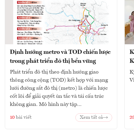
Định hướng metro và TOD chiến lược
K
trong phát triển đô thị bền vững
K
Phát triển đô thị theo định hướng giao
K
thông công cộng (TOD) kết hợp với mạng
V
lưới đường sắt đô thị (metro) là chiến lược
cốt lõi để giải quyết ùn tắc và tái cấu trúc
không gian. Mô hình này tập...
10
bài viết
Xem tất cả
2