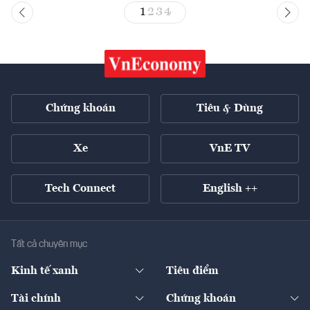
1
2
3
4
Chứng khoán
Tiêu & Dùng
Xe
VnE TV
Tech Connect
English ++
Tất cả chuyên mục
Kinh tế xanh
Tiêu điểm
Chuyển động xanh
Tài chính
Chứng khoán