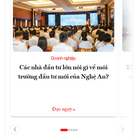
Doanh nghiệp
Các nhà đầu tư lớn nói gì về môi
TP.
trường đầu tư mới của Nghệ An?
soá
Đọc ngay