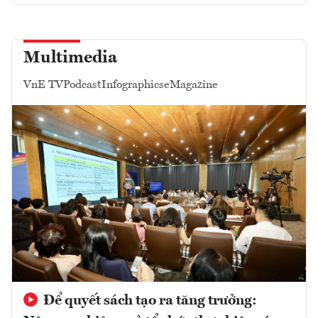
Multimedia
VnE TV
Podcast
Infographics
eMagazine
Để quyết sách tạo ra tăng trưởng: