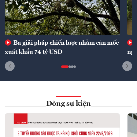
Ba giải pháp chiến lược nhằm cán mốc
xuất khẩu 74 tỷ USD
ngu
Dòng sự kiện