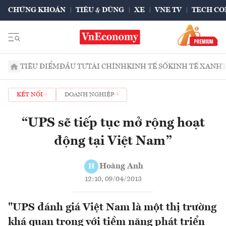
CHỨNG KHOÁN
TIÊU & DÙNG
XE
VNE TV
TECH CO
TIÊU ĐIỂM
ĐẦU TƯ
TÀI CHÍNH
KINH TẾ SỐ
KINH TẾ XANH
KẾT NỐI
DOANH NGHIỆP
“UPS sẽ tiếp tục mở rộng hoạt
động tại Việt Nam”
Hoàng Anh
H
12:10, 09/04/2013
"UPS đánh giá Việt Nam là một thị trường
khá quan trọng với tiềm năng phát triển