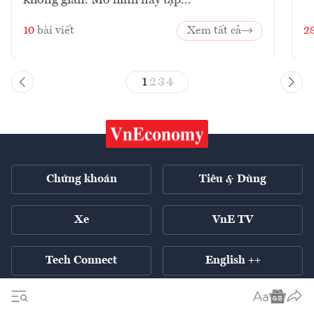
không gian. Mô hình này tập...
10
bài viết
Xem tất cả
2
1
2
3
4
Chứng khoán
Tiêu & Dùng
Xe
VnE TV
Tech Connect
English ++