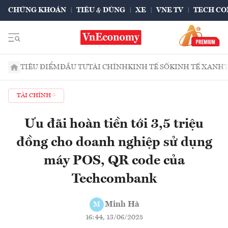
CHỨNG KHOÁN
TIÊU & DÙNG
XE
VNE TV
TECH CO
TIÊU ĐIỂM
ĐẦU TƯ
TÀI CHÍNH
KINH TẾ SỐ
KINH TẾ XANH
TÀI CHÍNH
Ưu đãi hoàn tiền tới 3,5 triệu
đồng cho doanh nghiệp sử dụng
máy POS, QR code của
Techcombank
Minh Hà
M
16:44, 13/06/2025