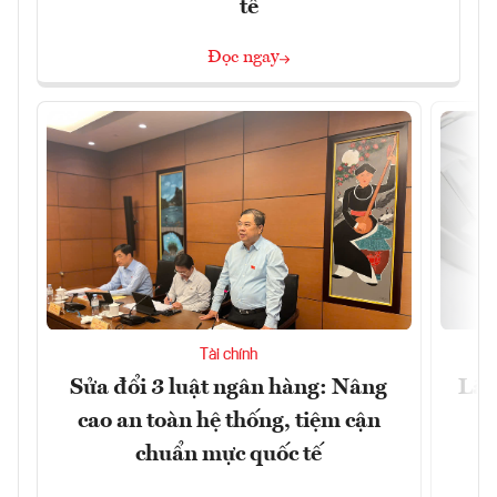
tế
Đọc ngay
Tài chính
Sửa đổi 3 luật ngân hàng: Nâng
Lãi
cao an toàn hệ thống, tiệm cận
chuẩn mực quốc tế