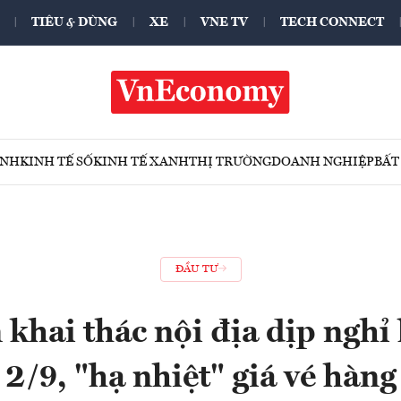
TIÊU & DÙNG
XE
VNE TV
TECH CONNECT
ÍNH
KINH TẾ SỐ
KINH TẾ XANH
THỊ TRƯỜNG
DOANH NGHIỆP
BẤT
ĐẦU TƯ
 khai thác nội địa dịp nghỉ
2/9, "hạ nhiệt" giá vé hàn