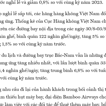
ước nghỉ lễ và giảm 0,8% so với cùng kỳ năm 2023.
p nghỉ lễ sắp tới, các hãng hàng không Việt Nam đồ
ung ứng. Thống kê của Cục Hàng không Việt Nam ch
trên các đường bay nội địa trong các ngày 30/8-03/
hìn ghế, bình quân 122 nghìn ghế/ngày, tăng 5% so 
g 1,5% so với cùng kỳ năm trước.
 du lịch và đường bay trục Bắc-Nam vẫn là những 
ung ứng tăng nhiều nhất, với lần lượt bình quân 3
,4 nghìn ghế/ngày, tăng trung bình 6,8% so với tuầ
 với cùng kỳ năm trước.
nhu cầu đi lại của hành khách trong bối cảnh thị
m thiếu hụt máy bay, đại diện Bamboo Airways cho
ực làm việc với các đối tác để thuê thêm máy bay, b