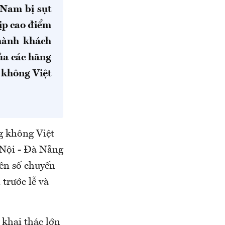
 Nam bị sụt
dịp cao điểm
hành khách
ủa các hãng
 không Việt
g không Việt
 Nội - Đà Nẵng
ên số chuyến
trước lễ và
 khai thác lớn