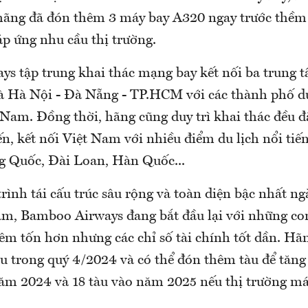
hãng đã đón thêm 3 máy bay A320 ngay trước thềm 
áp ứng nhu cầu thị trường.
s tập trung khai thác mạng bay kết nối ba trung t
là Hà Nội - Đà Nẵng - TP.HCM với các thành phố du
 Nam. Đồng thời, hãng cũng duy trì khai thác đều 
n, kết nối Việt Nam với nhiều điểm du lịch nổi tiế
g Quốc, Đài Loan, Hàn Quốc...
rình tái cấu trúc sâu rộng và toàn diện bậc nhất n
m, Bamboo Airways đang bắt đầu lại với những con
êm tốn hơn nhưng các chỉ số tài chính tốt dần. Hãn
àu trong quý 4/2024 và có thể đón thêm tàu để tăng
năm 2024 và 18 tàu vào năm 2025 nếu thị trường má