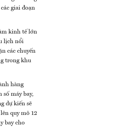
các giai đoạn
âm kinh tế lớn
 lịch nổi
đặn các chuyến
ng trong khu
gành hàng
 số máy bay,
g dự kiến sẽ
 lên quy mô 12
y bay cho