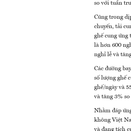
so với tuần tr
Cũng trong dị
chuyến, tải c
ghế cung ứng 
là hơn 600 ng
nghỉ lễ và tăn
Các đường bay
số lượng ghế c
ghế/ngày và 55
và tăng 3% so
Nhằm đáp ứng 
không Việt Na
và đang tích c