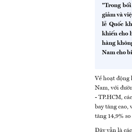
"Trong bối
giảm và việ
lễ Quốc k
khiến cho 
hàng không
Nam cho bi
Về hoạt động 
Nam, với đườn
- TP.HCM, các
bay tăng cao, 
tăng 14,9% so
Đây vẫn là các