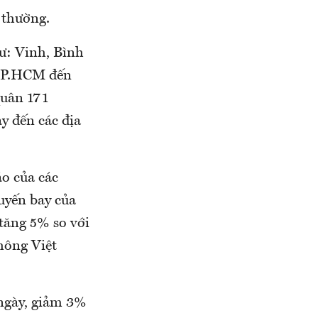
 thường.
hư: Vinh, Bình
 TP.HCM đến
quân 171
y đến các địa
áo của các
huyến bay của
 tăng 5% so với
hông Việt
/ngày, giảm 3%