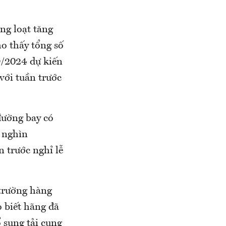
ng loạt tăng
o thấy tổng số
9/2024 dự kiến
với tuần trước
đường bay có
3 nghìn
n trước nghỉ lễ
 trường hàng
 biết hãng đã
ổ sung tải cung