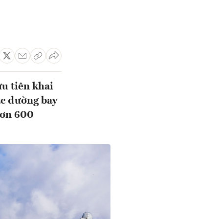
u tiên khai
ác đường bay
hơn 600