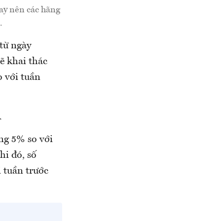
ay nên các hãng
.
từ ngày
ẽ khai thác
 với tuần
A
ng 5% so với
hi đó, số
 tuần trước