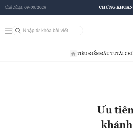
Chủ Nhật, 09/08/2026
CHỨNG KHOÁN
TIÊU ĐIỂM
ĐẦU TƯ
TÀI CH
Ưu tiên
khánh 