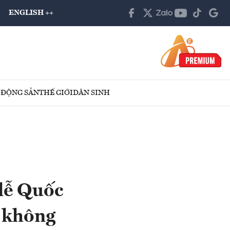
ENGLISH ++
 ĐỘNG SẢN
THẾ GIỚI
DÂN SINH
 lễ Quốc
g không