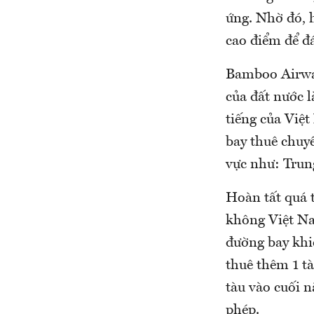
ứng. Nhờ đó, 
cao điểm để đ
Bamboo Airway
của đất nước 
tiếng của Việt
bay thuê chuyế
vực như: Trun
Hoàn tất quá t
không Việt Na
đường bay khi
thuê thêm 1 t
tàu vào cuối 
phép.