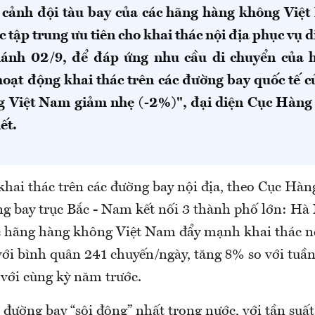
 cảnh đội tàu bay của các hãng hàng không Việt
c tập trung ưu tiên cho khai thác nội địa phục vụ 
hánh 02/9, để đáp ứng nhu cầu di chuyển của 
hoạt động khai thác trên các đường bay quốc tế c
 Việt Nam giảm nhẹ (-2%)", đại diện Cục Hàng
ết.
khai thác trên các đường bay nội địa, theo Cục Hàn
g bay trục Bắc - Nam kết nối 3 thành phố lớn: Hà
 hãng hàng không Việt Nam đẩy mạnh khai thác n
với bình quân 241 chuyến/ngày, tăng 8% so với tuần 
 với cùng kỳ năm trước.
 đường bay “sôi động” nhất trong nước, với tần suất