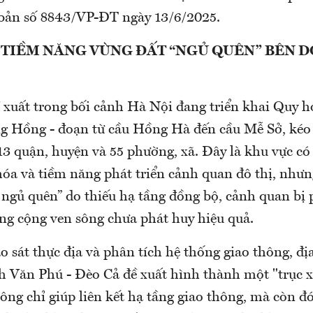
 bản số 8843/VP-ĐT ngày 13/6/2025.
 TIỀM NĂNG VÙNG ĐẤT “NGỦ QUÊN” BÊN 
 xuất trong bối cảnh Hà Nội đang triển khai Quy 
ng Hồng - đoạn từ cầu Hồng Hà đến cầu Mễ Sở, kéo
3 quận, huyện và 55 phường, xã. Đây là khu vực có g
 hóa và tiềm năng phát triển cảnh quan đô thị, nhưn
 ngủ quên” do thiếu hạ tầng đồng bộ, cảnh quan b
ng cộng ven sông chưa phát huy hiệu quả.
o sát thực địa và phân tích hệ thống giao thông, đị
nh Văn Phú - Đèo Cả đề xuất hình thành một "trục 
ông chỉ giúp liên kết hạ tầng giao thông, mà còn đó