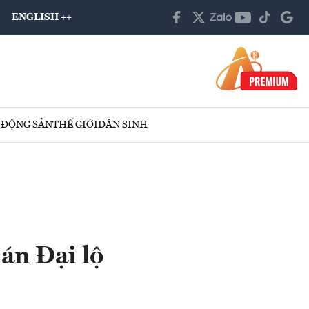
ENGLISH ++
 ĐỘNG SẢN
THẾ GIỚI
DÂN SINH
 án Đại lộ