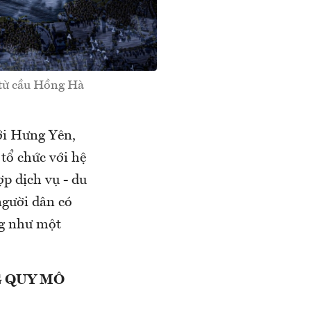
 từ cầu Hồng Hà
ới Hưng Yên,
tổ chức với hệ
ợp dịch vụ - du
người dân có
ng như một
G QUY MÔ