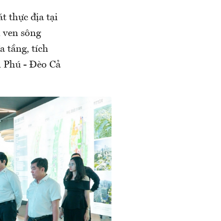
t thực địa tại
 ven sông
 tầng, tích
n Phú - Đèo Cả