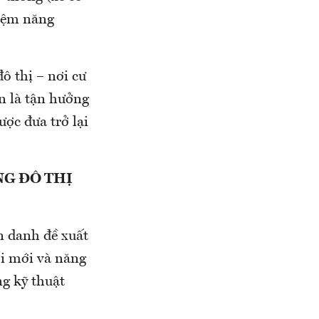
kiệm năng
ô thị – nơi cư
ản là tận hưởng
ược đưa trở lại
G ĐÔ THỊ
n danh đề xuất
ổi mới và năng
ng kỹ thuật