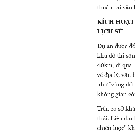
thuận tại văn
KÍCH HOẠT
LỊCH SỬ
Dự án được đề
khu đô thị sô
40km, đi qua 1
về địa lý, văn
như “vùng đất
không gian cô
Trên cơ sở khả
thái. Liên da
chiến lược" kh