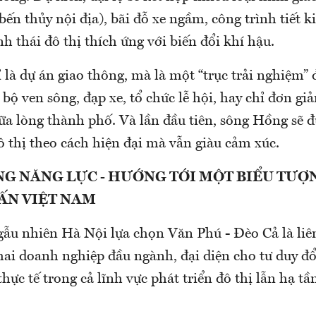
, bến thủy nội địa), bãi đỗ xe ngầm, công trình tiết 
nh thái đô thị thích ứng với biến đổi khí hậu.
là dự án giao thông, mà là một “trục trải nghiệm” đ
 bộ ven sông, đạp xe, tổ chức lễ hội, hay chỉ đơn gi
ữa lòng thành phố. Và lần đầu tiên, sông Hồng sẽ đ
ô thị theo cách hiện đại mà vẫn giàu cảm xúc.
G NĂNG LỰC - HƯỚNG TỚI MỘT BIỂU TƯỢN
ẤN VIỆT NAM
ẫu nhiên Hà Nội lựa chọn Văn Phú - Đèo Cả là liê
 hai doanh nghiệp đầu ngành, đại diện cho tư duy đ
 thực tế trong cả lĩnh vực phát triển đô thị lẫn hạ tầ