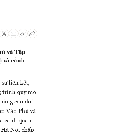
hú và Tập
ộ và cảnh
ự liên kết,
g trình quy mô
 nâng cao đời
sản Văn Phú và
và cảnh quan
 Hà Nội chấp