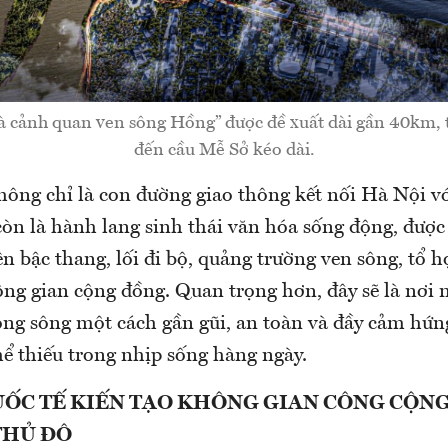
và cảnh quan ven sông Hồng” được đề xuất dài gần 40km,
đến cầu Mễ Sở kéo dài.
không chỉ là con đường giao thông kết nối Hà Nội v
òn là hành lang sinh thái văn hóa sống động, được 
n bậc thang, lối đi bộ, quảng trường ven sông, tổ h
ông gian cộng đồng. Quan trọng hơn, đây sẽ là nơi 
dòng sông một cách gần gũi, an toàn và đầy cảm hứ
ể thiếu trong nhịp sống hàng ngày.
UỐC TẾ KIẾN TẠO KHÔNG GIAN CÔNG CỘN
THỦ ĐÔ