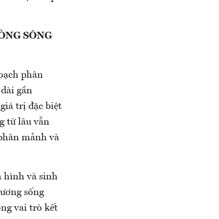
DÒNG SÔNG
hoạch phân
 dài gần
iá trị đặc biệt
g từ lâu vẫn
ị phân mảnh và
a hình và sinh
xương sống
ng vai trò kết