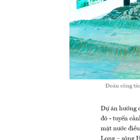
Đoàn công tá
Dự án hướng đ
đô - tuyến cản
mặt nước điều
Long – sông Hồ