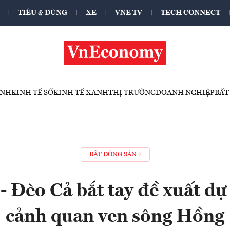
TIÊU & DÙNG
XE
VNE TV
TECH CONNECT
ÍNH
KINH TẾ SỐ
KINH TẾ XANH
THỊ TRƯỜNG
DOANH NGHIỆP
BẤT
BẤT ĐỘNG SẢN
 Đèo Cả bắt tay đề xuất dự
cảnh quan ven sông Hồng