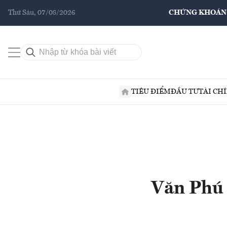
Thứ Sáu, 07/08/2026
CHỨNG KHOÁN
TIÊU ĐIỂM
ĐẦU TƯ
TÀI CH
Văn Phú -