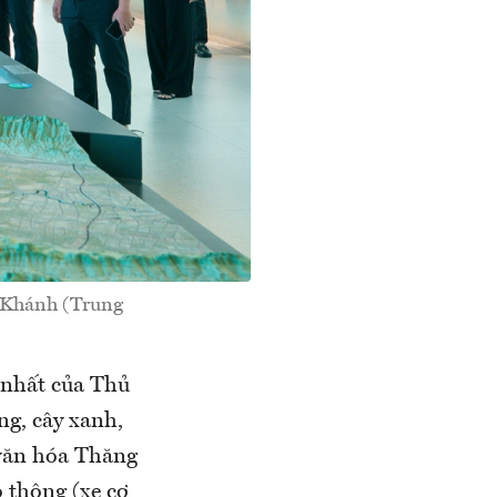
 Khánh (Trung
 nhất của Thủ
ng, cây xanh,
 văn hóa Thăng
o thông (xe cơ