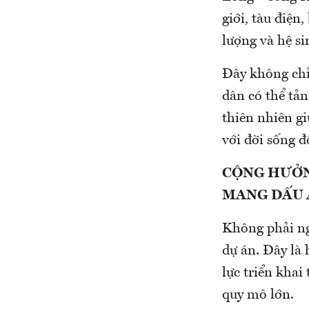
giới, tàu điện
lượng và hệ si
Đây không chỉ 
dân có thể tản
thiên nhiên gi
với đời sống đ
CỘNG HƯỞN
MANG DẤU 
Không phải ng
dự án. Đây là
lực triển khai
quy mô lớn.