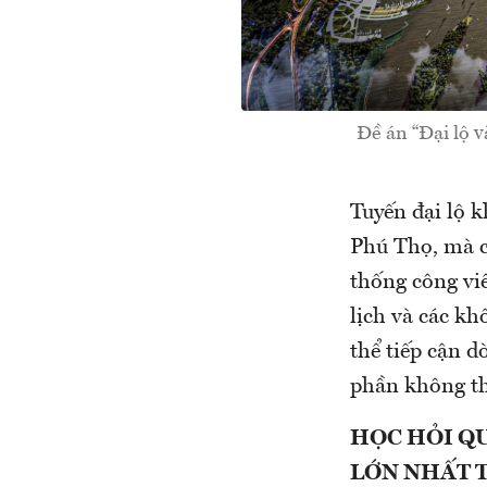
Đề án “Đại lộ 
Tuyến đại lộ 
Phú Thọ, mà c
thống công viê
lịch và các kh
thể tiếp cận 
phần không th
HỌC HỎI Q
LỚN NHẤT 