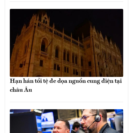
Hạn hán tồi tệ đe dọa nguồn cung điện tại
châu Âu