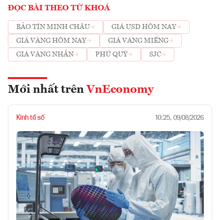
ĐỌC BÀI THEO TỪ KHOÁ
BẢO TÍN MINH CHÂU
GIÁ USD HÔM NAY
GIÁ VÀNG HÔM NAY
GIÁ VÀNG MIẾNG
GIÁ VÀNG NHẪN
PHÚ QUÝ
SJC
Mới nhất trên
VnEconomy
Kinh tế số
10:25, 09/08/2026