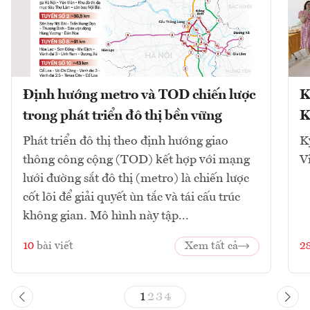
Định hướng metro và TOD chiến lược
K
trong phát triển đô thị bền vững
K
Phát triển đô thị theo định hướng giao
K
thông công cộng (TOD) kết hợp với mạng
V
lưới đường sắt đô thị (metro) là chiến lược
cốt lõi để giải quyết ùn tắc và tái cấu trúc
không gian. Mô hình này tập...
10
bài viết
Xem tất cả
2
1
2
3
4