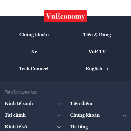
Chứng khoán
Tiêu & Dùng
Xe
VnE TV
Tech Connect
English ++
Tất cả chuyên mục
Kinh tế xanh
Tiêu điểm
Chuyển động xanh
Tài chính
Chứng khoán
Pháp lý
Ngân hàng
Doanh nghiệp niêm yết
Kinh tế số
Hạ tầng