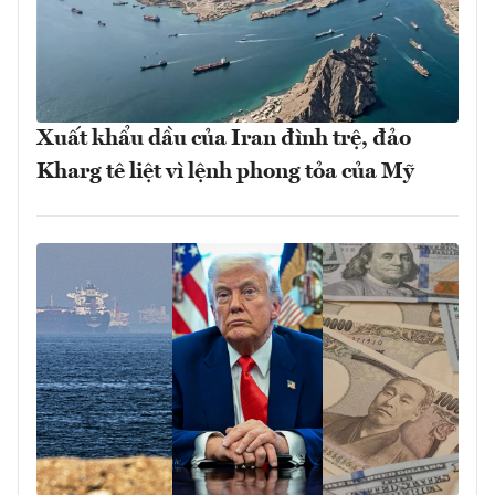
Xuất khẩu dầu của Iran đình trệ, đảo
Kharg tê liệt vì lệnh phong tỏa của Mỹ