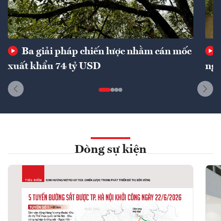
Ba giải pháp chiến lược nhằm cán mốc
xuất khẩu 74 tỷ USD
ngu
Dòng sự kiện