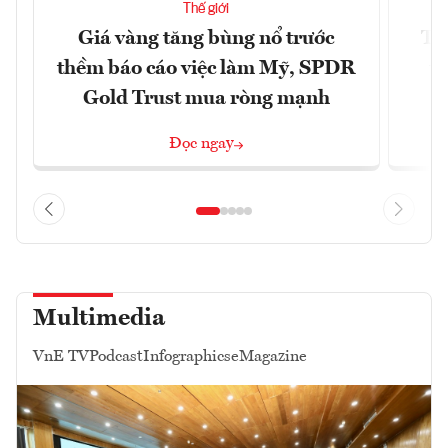
Thế giới
Giá vàng tăng bùng nổ trước
Tr
thềm báo cáo việc làm Mỹ, SPDR
th
Gold Trust mua ròng mạnh
Đọc ngay
Multimedia
VnE TV
Podcast
Infographics
eMagazine