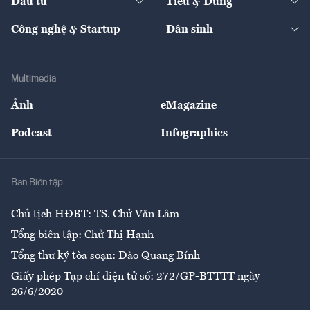
Đầu tư
Tiêu & Dùng
Quản trị số
Cafe BĐS
Thị trường
Kinh doanh
Kết nối
Tạp chí kinh tế Việt Nam
eMagazine
Nhà đầu tư
Du lịch
Công nghệ & Startup
Dân sinh
Tư vấn
Nông sản
Doanh nhân
Tư vấn Tiêu & Dùng
Infographics
Hạ tầng
Sức khỏe
Khung pháp lý
Doanh nghiệp
Địa phương
Thị trường
Bảo hiểm
Multimedia
Sự kiện
Nhân lực
Ảnh
eMagazine
Đẹp +
An sinh
Podcast
Infographics
Giải trí
Y tế
Nhà
Ban Biên tập
Ẩm thực
Chủ tịch HĐBT: TS. Chử Văn Lâm
Tổng biên tập: Chử Thị Hạnh
Tổng thư ký tòa soạn: Đào Quang Bính
Giấy phép Tạp chí điện tử số: 272/GP-BTTTT ngày
26/6/2020