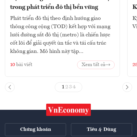
trong phát triển đô thị bền vững
K
Phát triển đô thị theo định hướng giao
K
thông công cộng (TOD) kết hợp với mạng
V
lưới đường sắt đô thị (metro) là chiến lược
cốt lõi để giải quyết ùn tắc và tái cấu trúc
không gian. Mô hình này tập...
10
bài viết
Xem tất cả
2
1
2
3
4
Chứng khoán
Tiêu & Dùng