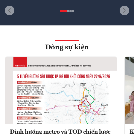
Dòng sự kiện
Định hướng metro và TOD chiến lược
K