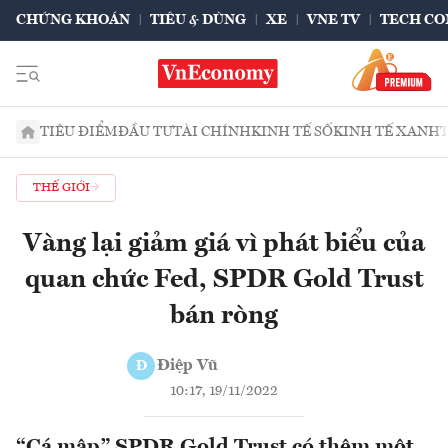
CHỨNG KHOÁN
TIÊU & DÙNG
XE
VNE TV
TECH CO
TIÊU ĐIỂM
ĐẦU TƯ
TÀI CHÍNH
KINH TẾ SỐ
KINH TẾ XANH
THẾ GIỚI
Vàng lại giảm giá vì phát biểu của
quan chức Fed, SPDR Gold Trust
bán ròng
Điệp Vũ
Đ
10:17, 19/11/2022
“Cá mập” SPDR Gold Trust có thêm một