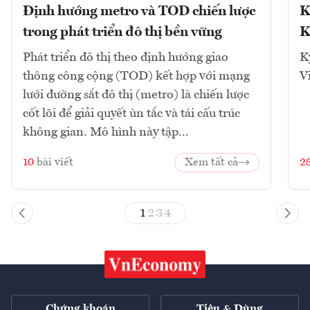
Định hướng metro và TOD chiến lược
K
trong phát triển đô thị bền vững
K
Phát triển đô thị theo định hướng giao
K
thông công cộng (TOD) kết hợp với mạng
V
lưới đường sắt đô thị (metro) là chiến lược
cốt lõi để giải quyết ùn tắc và tái cấu trúc
không gian. Mô hình này tập...
10
bài viết
Xem tất cả
2
1
2
3
4
Chứng khoán
Tiêu & Dùng