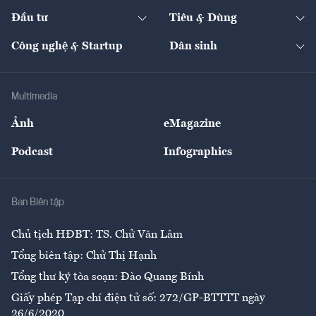
Dự án
Công nghiệp
Chuyển động 24h
Đối thoại
The Guide
Video
Đầu tư
Tiêu & Dùng
Quản trị số
Cafe BĐS
Thị trường
Kinh doanh
Kết nối
Tạp chí kinh tế Việt Nam
eMagazine
Nhà đầu tư
Du lịch
Công nghệ & Startup
Dân sinh
Tư vấn
Nông sản
Doanh nhân
Tư vấn Tiêu & Dùng
Infographics
Hạ tầng
Sức khỏe
Khung pháp lý
Doanh nghiệp
Địa phương
Thị trường
Bảo hiểm
Multimedia
Sự kiện
Nhân lực
Ảnh
eMagazine
Đẹp +
An sinh
Podcast
Infographics
Giải trí
Y tế
Nhà
Ban Biên tập
Ẩm thực
Chủ tịch HĐBT: TS. Chử Văn Lâm
Tổng biên tập: Chử Thị Hạnh
Tổng thư ký tòa soạn: Đào Quang Bính
Giấy phép Tạp chí điện tử số: 272/GP-BTTTT ngày
26/6/2020