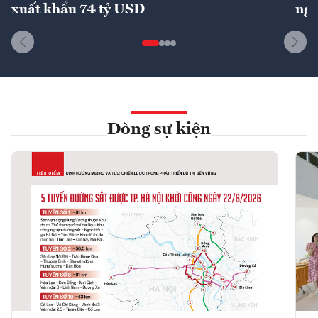
xuất khẩu 74 tỷ USD
ngu
Dòng sự kiện