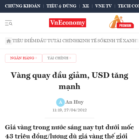
CHỨNG KHOÁN
TIÊU & DÙNG
XE
VNE TV
TECH CO
TIÊU ĐIỂM
ĐẦU TƯ
TÀI CHÍNH
KINH TẾ SỐ
KINH TẾ XANH
NGÂN HÀNG
TÀI CHÍNH
Vàng quay đầu giảm, USD tăng
mạnh
An Huy
A
11:19, 27/04/2012
Giá vàng trong nước sáng nay tụt dưới mốc
43 triệu đồng/lượng dù giá vàng thế giới