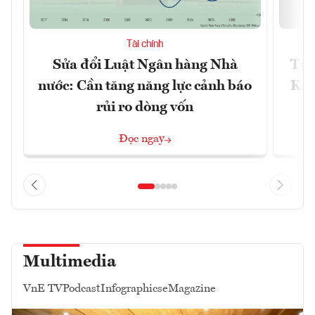
Tài chính
Sửa đổi Luật Ngân hàng Nhà
Từ 
nước: Cần tăng năng lực cảnh báo
Kho
rủi ro dòng vốn
Đọc ngay
Multimedia
VnE TV
Podcast
Infographics
eMagazine