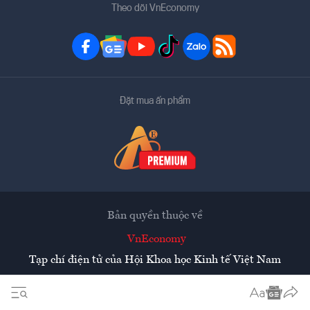
Theo dõi VnEconomy
Đặt mua ấn phẩm
Bản quyền thuộc về
VnEconomy
Tạp chí điện tử của Hội Khoa học Kinh tế Việt Nam
Mọi tin bài đăng lại từ website này phải có sự chấp thuận
bằng văn bản của
Tạp chí Kinh tế Việt Nam - VnEconomy