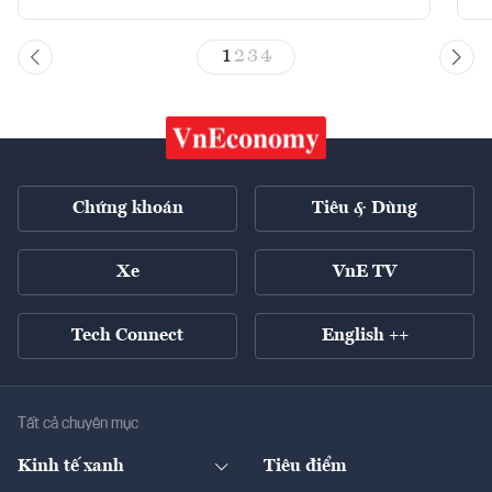
1
2
3
4
Chứng khoán
Tiêu & Dùng
Xe
VnE TV
Tech Connect
English ++
Tất cả chuyên mục
Kinh tế xanh
Tiêu điểm