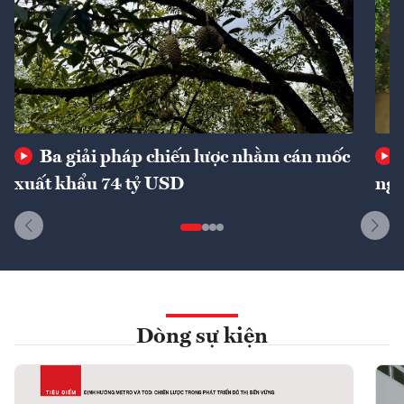
Ba giải pháp chiến lược nhằm cán mốc
xuất khẩu 74 tỷ USD
ngu
Dòng sự kiện