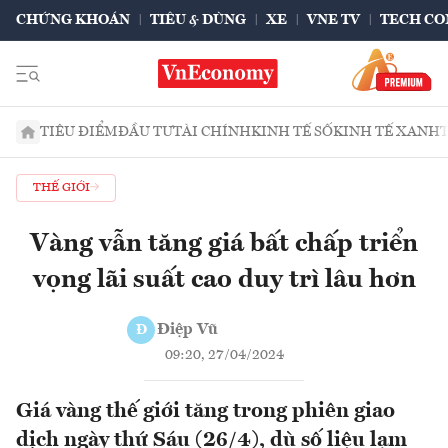
CHỨNG KHOÁN
TIÊU & DÙNG
XE
VNE TV
TECH CO
TIÊU ĐIỂM
ĐẦU TƯ
TÀI CHÍNH
KINH TẾ SỐ
KINH TẾ XANH
THẾ GIỚI
Vàng vẫn tăng giá bất chấp triển
vọng lãi suất cao duy trì lâu hơn
Điệp Vũ
Đ
09:20, 27/04/2024
Giá vàng thế giới tăng trong phiên giao
dịch ngày thứ Sáu (26/4), dù số liệu lạm