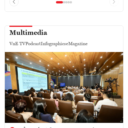
Multimedia
VnE TV
Podcast
Infographics
eMagazine