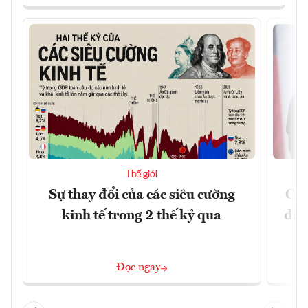
Thế giới
Sự thay đổi của các siêu cường
Chí
kinh tế trong 2 thế kỷ qua
đã 
Đọc ngay