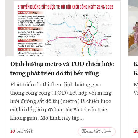
Định hướng metro và TOD chiến lược
K
trong phát triển đô thị bền vững
K
Phát triển đô thị theo định hướng giao
K
thông công cộng (TOD) kết hợp với mạng
V
lưới đường sắt đô thị (metro) là chiến lược
cốt lõi để giải quyết ùn tắc và tái cấu trúc
không gian. Mô hình này tập...
10
bài viết
Xem tất cả
2