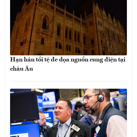
Hạn hán tồi tệ đe dọa nguồn cung điện tại
châu Âu