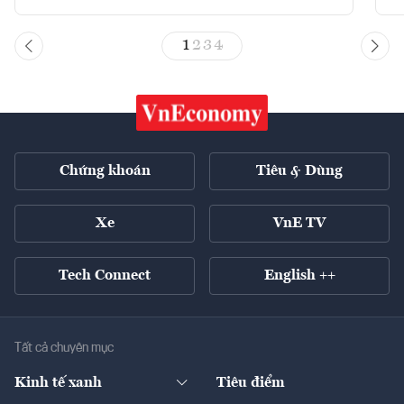
1
2
3
4
Chứng khoán
Tiêu & Dùng
Xe
VnE TV
Tech Connect
English ++
Tất cả chuyên mục
Kinh tế xanh
Tiêu điểm