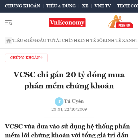
CHỨNG KHOÁN
TIÊU & DÙNG
XE
VNE TV
TECH CO
TIÊU ĐIỂM
ĐẦU TƯ
TÀI CHÍNH
KINH TẾ SỐ
KINH TẾ XANH
CHỨNG KHOÁN
VCSC chi gần 20 tỷ đồng mua
phần mềm chứng khoán
Tú Uyên
T
23:31, 22/10/2009
VCSC vừa đưa vào sử dụng hệ thống phần
mềm lõi chứng khoán với tổng giá trị đầu