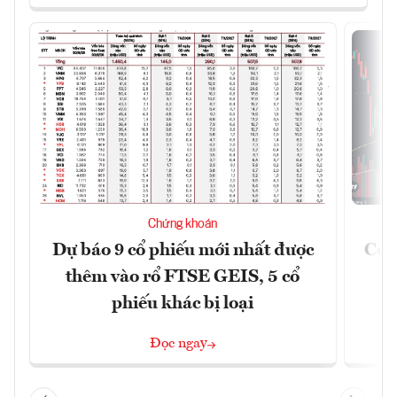
Chứng khoán
Dự báo 9 cổ phiếu mới nhất được
Có t
thêm vào rổ FTSE GEIS, 5 cổ
phiếu khác bị loại
Đọc ngay