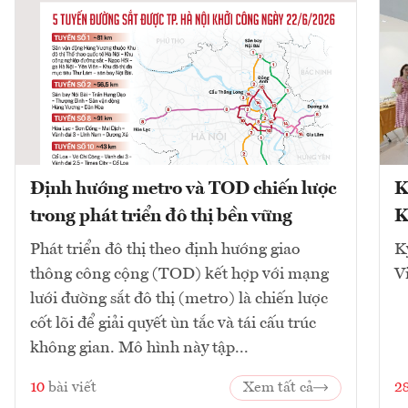
Định hướng metro và TOD chiến lược
K
trong phát triển đô thị bền vững
K
Phát triển đô thị theo định hướng giao
K
thông công cộng (TOD) kết hợp với mạng
V
lưới đường sắt đô thị (metro) là chiến lược
cốt lõi để giải quyết ùn tắc và tái cấu trúc
không gian. Mô hình này tập...
10
bài viết
Xem tất cả
2