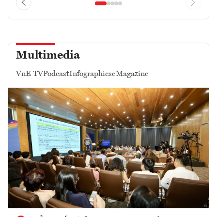
Multimedia
VnE TV
Podcast
Infographics
eMagazine