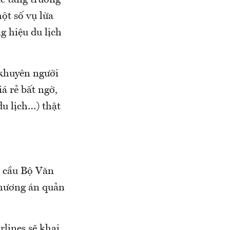
ột số vụ lừa
g hiệu du lịch
khuyên người
á rẻ bất ngờ,
du lịch…) thật
u cầu Bộ Văn
phương án quản
rlines sẽ khai