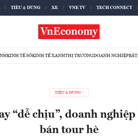
TIÊU & DÙNG
XE
VNE TV
TECH CONNECT
ÍNH
KINH TẾ SỐ
KINH TẾ XANH
THỊ TRƯỜNG
DOANH NGHIỆP
BẤT
TIÊU & DÙNG
ay “dễ chịu”, doanh nghiệp
bán tour hè