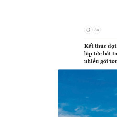
Kết thúc đợt 
lập tức bắt t
nhiều gói to