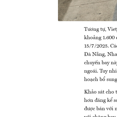
Tương tự, Vie
khoảng 1.600 
15/7/2025. Cá
Đà Nẵng, Nha 
chuyến bay nà
ngoái. Tuy nhi
hoạch bổ sung
Khảo sát cho 
hơn đáng kể s
được bán với m