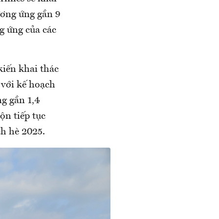
ương ứng gần 9
g ứng của các
kiến khai thác
 với kế hoạch
g gần 1,4
ộn tiếp tục
ch hè 2025.