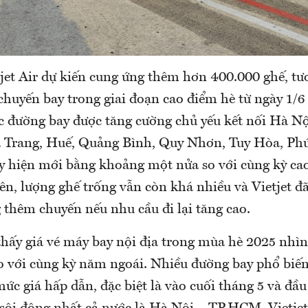
tjet Air dự kiến cung ứng thêm hơn 400.000 ghế, t
chuyến bay trong giai đoạn cao điểm hè từ ngày 1/6
c đường bay được tăng cường chủ yếu kết nối Hà N
Trang, Huế, Quảng Bình, Quy Nhơn, Tuy Hòa, Phú
y hiện mới bằng khoảng một nửa so với cùng kỳ c
ên, lượng ghế trống vẫn còn khá nhiều và Vietjet đ
 thêm chuyến nếu nhu cầu đi lại tăng cao.
thấy giá vé máy bay nội địa trong mùa hè 2025 nhì
o với cùng kỳ năm ngoái. Nhiều đường bay phổ biế
ức giá hấp dẫn, đặc biệt là vào cuối tháng 5 và đầu