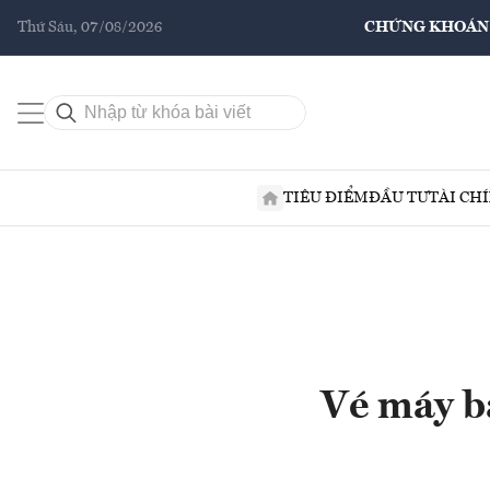
Thứ Sáu, 07/08/2026
CHỨNG KHOÁN
TIÊU ĐIỂM
ĐẦU TƯ
TÀI CH
Vé máy b