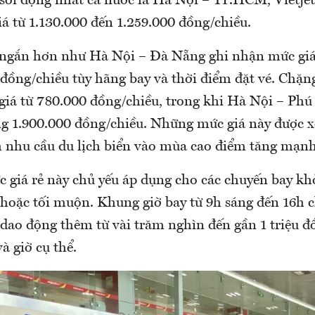
 sôi động nhất cả nước là Hà Nội – TP.HCM, Vietje
á từ 1.130.000 đến 1.259.000 đồng/chiều.
ngắn hơn như Hà Nội – Đà Nẵng ghi nhận mức giá
 đồng/chiều tùy hãng bay và thời điểm đặt vé. Ch
giá từ 780.000 đồng/chiều, trong khi Hà Nội – Ph
g 1.900.000 đồng/chiều. Những mức giá này được x
h nhu cầu du lịch biển vào mùa cao điểm tăng mạnh
c giá rẻ này chủ yếu áp dụng cho các chuyến bay kh
 hoặc tối muộn. Khung giờ bay từ 9h sáng đến 16h ch
 dao động thêm từ vài trăm nghìn đến gần 1 triệu đ
à giờ cụ thể.