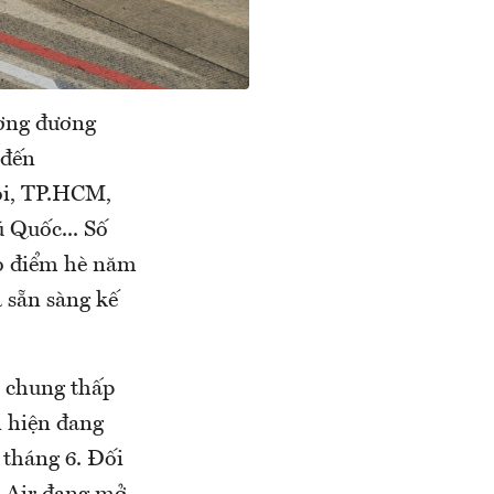
ương đương
 đến
ội, TP.HCM,
 Quốc... Số
ao điểm hè năm
ã sẵn sàng kế
n chung thấp
n hiện đang
 tháng 6. Đối