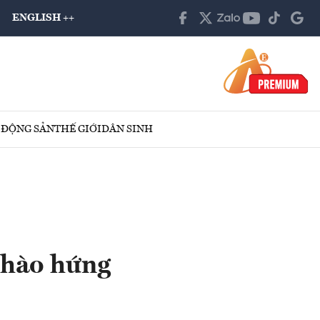
ENGLISH ++
 ĐỘNG SẢN
THẾ GIỚI
DÂN SINH
 hào hứng