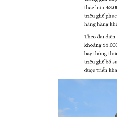
thác hơn 43.0
triệu ghế phụ
hãng hàng khô
Theo đại diện
khoảng 33.000 
bay thông thư
triệu ghế bổ s
được triển kh