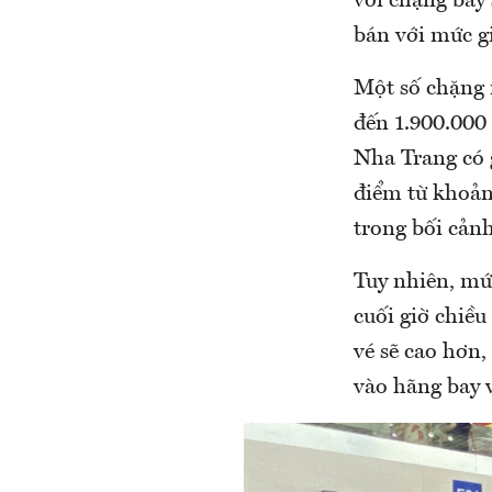
với chặng bay
bán với mức gi
Một số chặng 
đến 1.900.000
Nha Trang có 
điểm từ khoản
trong bối cản
Tuy nhiên, mứ
cuối giờ chiều
vé sẽ cao hơn,
vào hãng bay v