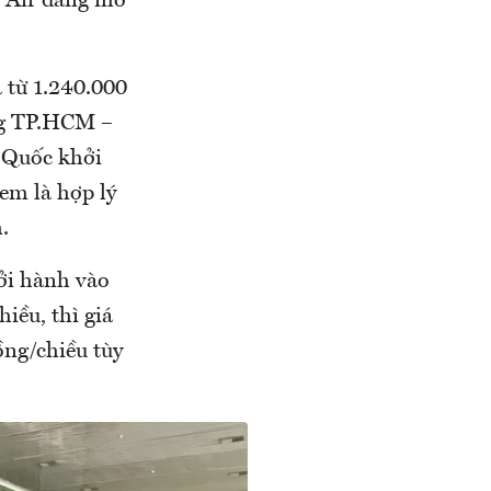
t Air đang mở
 từ 1.240.000
ặng TP.HCM –
ú Quốc khởi
em là hợp lý
.
ởi hành vào
iều, thì giá
ồng/chiều tùy