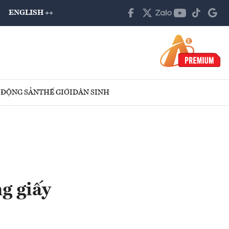
ENGLISH ++
 ĐỘNG SẢN
THẾ GIỚI
DÂN SINH
g giấy