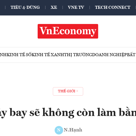
TIÊU & DÙNG
XE
VNE TV
TECH CONNECT
ÍNH
KINH TẾ SỐ
KINH TẾ XANH
THỊ TRƯỜNG
DOANH NGHIỆP
BẤT
THẾ GIỚI
y bay sẽ không còn làm bằn
N.Hạnh
N