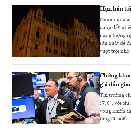
Hạn hán tồi
Nắng nóng ga
đang đẩy nhi
năng lượng n
sản xuất để ứ
vượt trội nhờ
Chứng khoán
giá dầu giả
Thị trường ch
(7/8), với ch
vọng khiến th
tăng lãi suất..