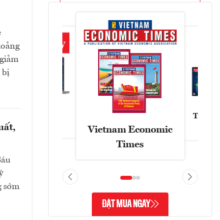
c
hoảng
 giảm
 bị
Tạp chí
Askonomy
uất,
Vietnam Economic
Times
Sáu
ỳ
g sớm
ĐẶT MUA NGAY