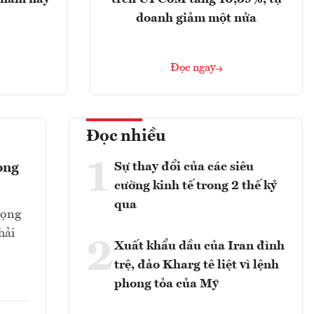
doanh giảm một nửa
Đọc ngay
Đọc nhiều
1
Sự thay đổi của các siêu
ong
cường kinh tế trong 2 thế kỷ
qua
rọng
hải
2
Xuất khẩu dầu của Iran đình
trệ, đảo Kharg tê liệt vì lệnh
phong tỏa của Mỹ