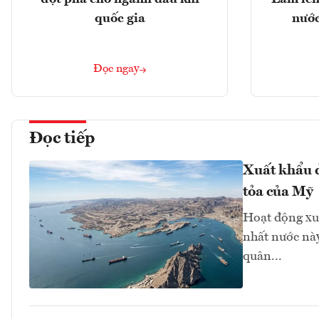
quốc gia
nước
Đọc ngay
Đọc tiếp
Xuất khẩu d
tỏa của Mỹ
Hoạt động xu
nhất nước này
quân...