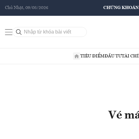
Chủ Nhật, 09/08/2026
CHỨNG KHOÁN
TIÊU ĐIỂM
ĐẦU TƯ
TÀI CH
Vé má