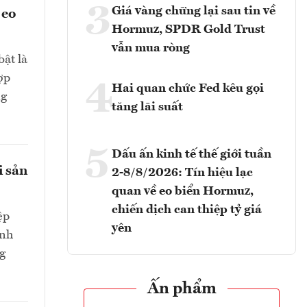
3
Giá vàng chững lại sau tin về
 eo
Hormuz, SPDR Gold Trust
vẫn mua ròng
bật là
ợp
4
Hai quan chức Fed kêu gọi
ng
tăng lãi suất
5
Dấu ấn kinh tế thế giới tuần
i sản
2-8/8/2026: Tín hiệu lạc
quan về eo biển Hormuz,
chiến dịch can thiệp tỷ giá
ệp
yên
ành
g
Ấn phẩm