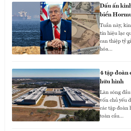
Dấu ấn kinh
biển Hormuz
Tuần này, kinh
tín hiệu lạc 
can thiệp tỷ 
hóa...
4 tập đoàn 
hữu hình
Làn sóng đầu 
vốn chủ yếu d
các tập đoàn
toàn cầu...