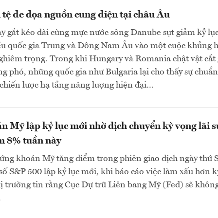
 tệ đe dọa nguồn cung điện tại châu Âu
y gắt kéo dài cùng mực nước sông Danube sụt giảm kỷ lụ
ều quốc gia Trung và Đông Nam Âu vào một cuộc khủng 
ghiêm trọng. Trong khi Hungary và Romania chật vật cắt
ng phó, những quốc gia như Bulgaria lại cho thấy sự chuẩn
 chiến lược hạ tầng năng lượng hiện đại…
 Mỹ lập kỷ lục mới nhờ dịch chuyển kỳ vọng lãi s
m 8% tuần này
ứng khoán Mỹ tăng điểm trong phiên giao dịch ngày thứ 
ỉ số S&P 500 lập kỷ lục mới, khi báo cáo việc làm xấu hơn k
ị trường tin rằng Cục Dự trữ Liên bang Mỹ (Fed) sẽ khôn
.