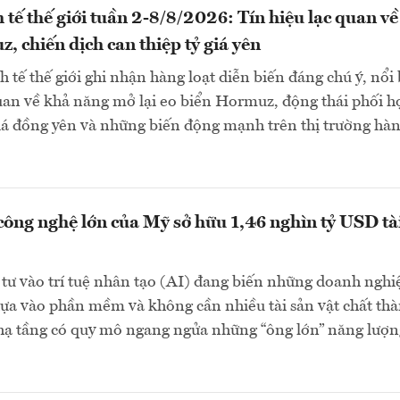
 tế thế giới tuần 2-8/8/2026: Tín hiệu lạc quan về
, chiến dịch can thiệp tỷ giá yên
 tế thế giới ghi nhận hàng loạt diễn biến đáng chú ý, nổi 
quan về khả năng mở lại eo biển Hormuz, động thái phối h
giá đồng yên và những biến động mạnh trên thị trường hà
công nghệ lớn của Mỹ sở hữu 1,46 nghìn tỷ USD tà
tư vào trí tuệ nhân tạo (AI) đang biến những doanh nghi
ựa vào phần mềm và không cần nhiều tài sản vật chất th
 hạ tầng có quy mô ngang ngửa những “ông lớn” năng lượn