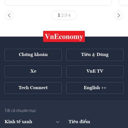
1
2
3
4
Chứng khoán
Tiêu & Dùng
Xe
VnE TV
Tech Connect
English ++
Tất cả chuyên mục
Kinh tế xanh
Tiêu điểm