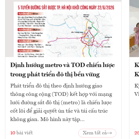
Định hướng metro và TOD chiến lược
K
trong phát triển đô thị bền vững
K
Phát triển đô thị theo định hướng giao
K
thông công cộng (TOD) kết hợp với mạng
V
lưới đường sắt đô thị (metro) là chiến lược
cốt lõi để giải quyết ùn tắc và tái cấu trúc
không gian. Mô hình này tập...
10
bài viết
Xem tất cả
2