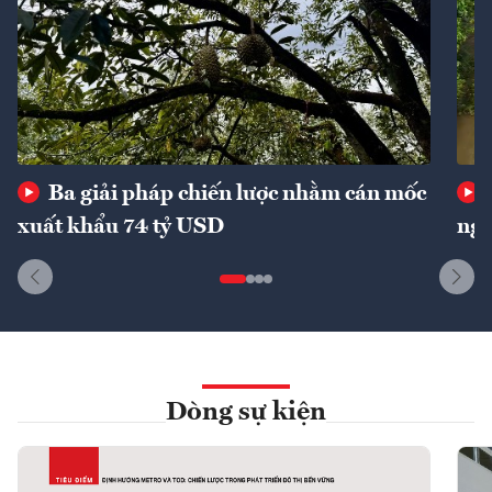
Ba giải pháp chiến lược nhằm cán mốc
xuất khẩu 74 tỷ USD
ngu
Dòng sự kiện