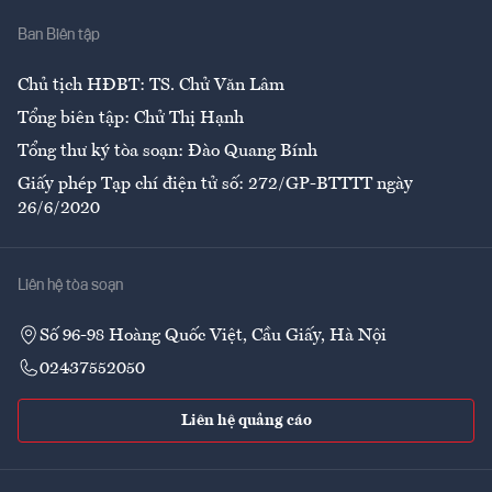
Nhà
Ban Biên tập
Ẩm thực
Chủ tịch HĐBT: TS. Chử Văn Lâm
Tổng biên tập: Chử Thị Hạnh
Tổng thư ký tòa soạn: Đào Quang Bính
Giấy phép Tạp chí điện tử số: 272/GP-BTTTT ngày
26/6/2020
Liên hệ tòa soạn
Số 96-98 Hoàng Quốc Việt, Cầu Giấy, Hà Nội
02437552050
Liên hệ quảng cáo