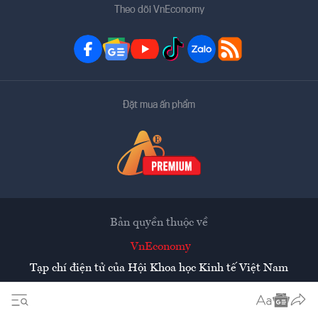
Theo dõi VnEconomy
Đặt mua ấn phẩm
Bản quyền thuộc về
VnEconomy
Tạp chí điện tử của Hội Khoa học Kinh tế Việt Nam
Mọi tin bài đăng lại từ website này phải có sự chấp thuận
bằng văn bản của
Tạp chí Kinh tế Việt Nam - VnEconomy