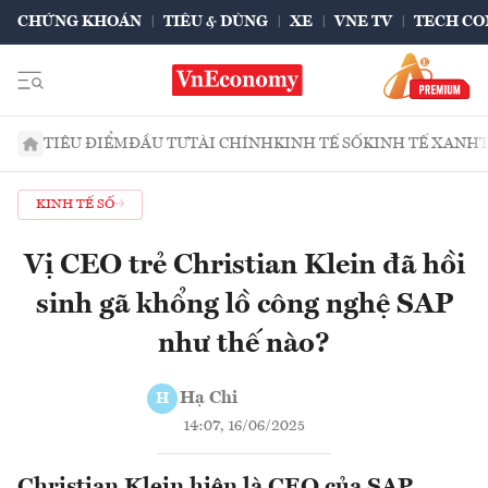
CHỨNG KHOÁN
TIÊU & DÙNG
XE
VNE TV
TECH CO
TIÊU ĐIỂM
ĐẦU TƯ
TÀI CHÍNH
KINH TẾ SỐ
KINH TẾ XANH
KINH TẾ SỐ
Vị CEO trẻ Christian Klein đã hồi
sinh gã khổng lồ công nghệ SAP
như thế nào?
Hạ Chi
H
14:07, 16/06/2025
Christian Klein hiện là CEO của SAP,