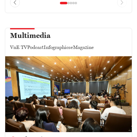
Multimedia
VnE TV
Podcast
Infographics
eMagazine