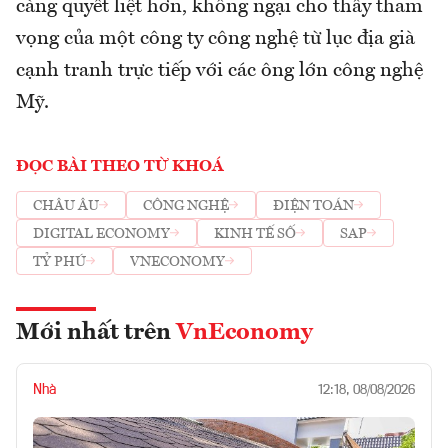
càng quyết liệt hơn, không ngại cho thấy tham
vọng của một công ty công nghệ từ lục địa già
cạnh tranh trực tiếp với các ông lớn công nghệ
Mỹ.
ĐỌC BÀI THEO TỪ KHOÁ
CHÂU ÂU
CÔNG NGHỆ
ĐIỆN TOÁN
DIGITAL ECONOMY
KINH TẾ SỐ
SAP
TỶ PHÚ
VNECONOMY
Mới nhất trên
VnEconomy
Nhà
12:18, 08/08/2026