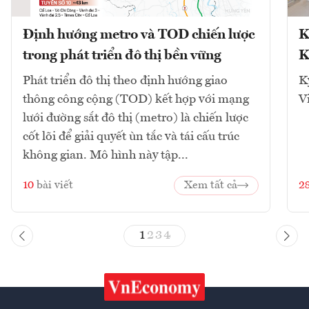
Định hướng metro và TOD chiến lược
K
trong phát triển đô thị bền vững
K
Phát triển đô thị theo định hướng giao
K
thông công cộng (TOD) kết hợp với mạng
V
lưới đường sắt đô thị (metro) là chiến lược
cốt lõi để giải quyết ùn tắc và tái cấu trúc
không gian. Mô hình này tập...
10
bài viết
Xem tất cả
2
1
2
3
4