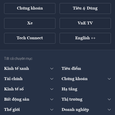
Chứng khoán
Tiêu & Dùng
Xe
VnE TV
Tech Connect
English ++
Tất cả chuyên mục
Kinh tế xanh
Tiêu điểm
Chuyển động xanh
Tài chính
Chứng khoán
Pháp lý
Ngân hàng
Doanh nghiệp niêm yết
Kinh tế số
Hạ tầng
Thương hiệu xanh
Thị trường vốn
Thị trường
Sản phẩm - Thị trường
Bất động sản
Thị trường
Diễn đàn
Thuế
Đầu tư
Tài sản số
Chính sách
Xuất nhập khẩu
Thế giới
Doanh nghiệp
Bảo hiểm
Quốc tế
Dịch vụ số