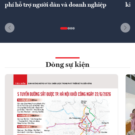
phí hỗ trợ người dân và doanh nghiệp
kin
Dòng sự kiện