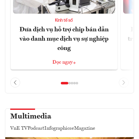
Kinh tế số
Đưa dịch vụ hỗ trợ chip bán dẫn
Ha
vào danh mục dịch vụ sự nghiệp
trị
công
Đọc ngay
Multimedia
VnE TV
Podcast
Infographics
eMagazine