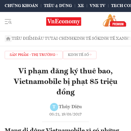
CHỨNG KHOÁN
TIÊU & DÙNG
XE
VNE TV
TECH CO
TIÊU ĐIỂM
ĐẦU TƯ
TÀI CHÍNH
KINH TẾ SỐ
KINH TẾ XANH
SẢN PHẨM - THỊ TRƯỜNG
KINH TẾ SỐ
Vi phạm đăng ký thuê bao,
Vietnamobile bị phạt 85 triệu
đồng
Thủy Diệu
T
08:21, 19/05/2017
Mạng di động Vietnamobile vì có những