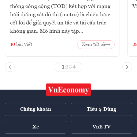
thông công cộng (TOD) kết hợp với mạng
V
lưới đường sắt đô thị (metro) là chiến lược
cốt lõi để giải quyết ùn tắc và tái cấu trúc
không gian. Mô hình này tập...
10
bài viết
Xem tất cả
2
1
2
3
4
Chứng khoán
Tiêu & Dùng
Xe
VnE TV