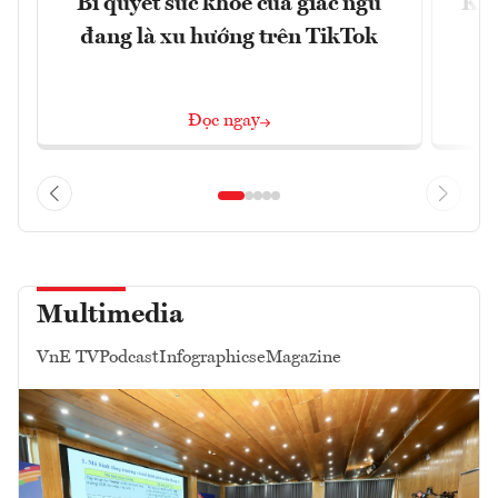
Bí quyết sức khỏe của giấc ngủ
Khá
đang là xu hướng trên TikTok
Đọc ngay
Multimedia
VnE TV
Podcast
Infographics
eMagazine