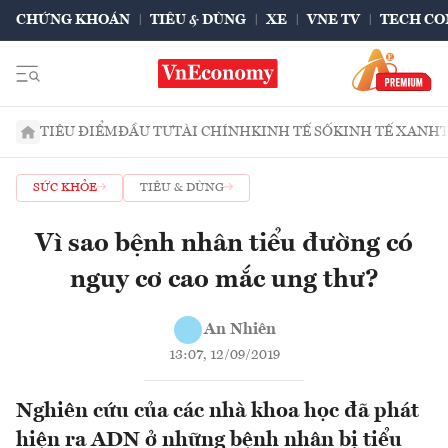
CHỨNG KHOÁN
TIÊU & DÙNG
XE
VNE TV
TECH CO
TIÊU ĐIỂM
ĐẦU TƯ
TÀI CHÍNH
KINH TẾ SỐ
KINH TẾ XANH
SỨC KHỎE
TIÊU & DÙNG
Vì sao bệnh nhân tiểu đường có
nguy cơ cao mắc ung thư?
An Nhiên
13:07, 12/09/2019
Nghiên cứu của các nhà khoa học đã phát
hiện ra ADN ở những bệnh nhân bị tiểu