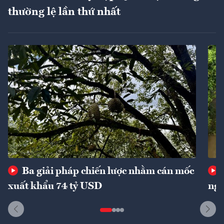
thường lệ lần thứ nhất
Ba giải pháp chiến lược nhằm cán mốc
xuất khẩu 74 tỷ USD
ngu