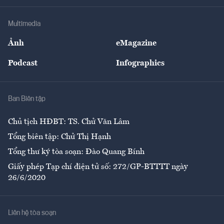
Khung pháp lý
Doanh nghiệp
Địa phương
Thị trường
Bảo hiểm
Multimedia
Sự kiện
Nhân lực
Ảnh
eMagazine
Đẹp +
An sinh
Podcast
Infographics
Giải trí
Y tế
Nhà
Ban Biên tập
Ẩm thực
Chủ tịch HĐBT: TS. Chử Văn Lâm
Tổng biên tập: Chử Thị Hạnh
Tổng thư ký tòa soạn: Đào Quang Bính
Giấy phép Tạp chí điện tử số: 272/GP-BTTTT ngày
26/6/2020
Liên hệ tòa soạn