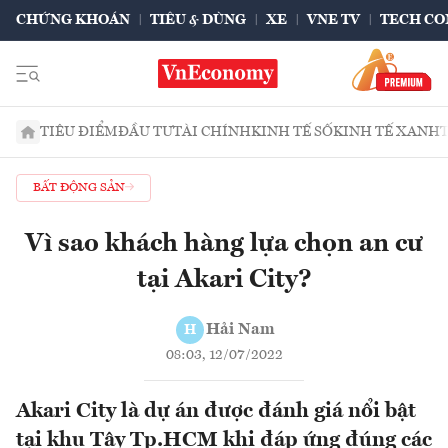
CHỨNG KHOÁN
TIÊU & DÙNG
XE
VNE TV
TECH CO
TIÊU ĐIỂM
ĐẦU TƯ
TÀI CHÍNH
KINH TẾ SỐ
KINH TẾ XANH
BẤT ĐỘNG SẢN
Vì sao khách hàng lựa chọn an cư
tại Akari City?
Hải Nam
H
08:03, 12/07/2022
Akari City là dự án được đánh giá nổi bật
tại khu Tây Tp.HCM khi đáp ứng đúng các