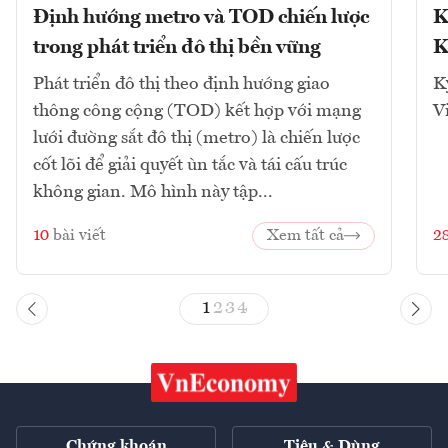
Định hướng metro và TOD chiến lược
K
trong phát triển đô thị bền vững
K
Phát triển đô thị theo định hướng giao
K
thông công cộng (TOD) kết hợp với mạng
V
lưới đường sắt đô thị (metro) là chiến lược
cốt lõi để giải quyết ùn tắc và tái cấu trúc
không gian. Mô hình này tập...
10
bài viết
Xem tất cả
2
1
2
3
4
Chứng khoán
Tiêu & Dùng