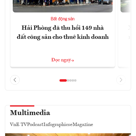
Bất động sản
Hải Phòng đã thu hồi 149 nhà
Xâ
đất công sản cho thuê kinh doanh
nâ
Đọc ngay
Multimedia
VnE TV
Podcast
Infographics
eMagazine