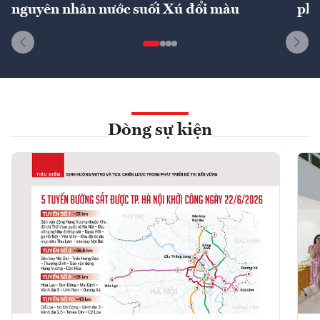
nguyên nhân nước suối Xú đổi màu
phí
Dòng sự kiện