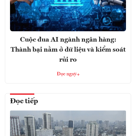
Cuộc đua AI ngành ngân hàng:
Thành bại nằm ở dữ liệu và kiểm soát
rủi ro
Đọc ngay
Đọc tiếp