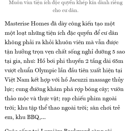
Muôn vàn tiện ích độc quyền khép kín dành riêng
cho cư dân.
Masterise Homes đã dày công kiến tạo một
một loạt những tiện ích đặc quyền để cư dân
không phải ra khỏi khuôn viên mà vẫn được
tận hưởng trọn vẹn chất sống nghỉ dưỡng 5 sao
tại gia, như: Hồ bơi phi thuyền 2 tầng dài 65m
vượt chuẩn Olympic lần đầu tiên xuất hiện tại
Việt Nam kết hợp với hồ Jacuzzi massage thủy
lực; cung đường khám phá rợp bóng cây; vườn
thảo mộc và thực vật; rạp chiếu phim ngoài
trời; khu tập thể thao ngoài trời; sân chơi trẻ
em, khu BBQ,…