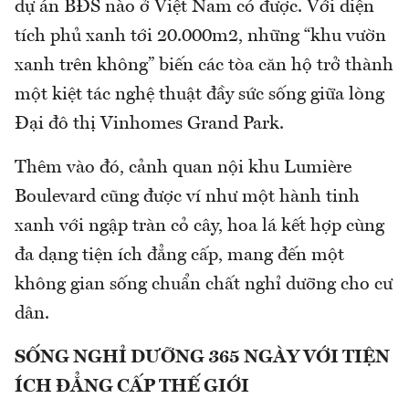
dự án BĐS nào ở Việt Nam có được. Với diện
tích phủ xanh tới 20.000m2, những “khu vườn
xanh trên không” biến các tòa căn hộ trở thành
một kiệt tác nghệ thuật đầy sức sống giữa lòng
Đại đô thị Vinhomes Grand Park.
Thêm vào đó, cảnh quan nội khu Lumière
Boulevard cũng được ví như một hành tinh
xanh với ngập tràn cỏ cây, hoa lá kết hợp cùng
đa dạng tiện ích đẳng cấp, mang đến một
không gian sống chuẩn chất nghỉ dưỡng cho cư
dân.
SỐNG NGHỈ DƯỠNG 365 NGÀY VỚI TIỆN
ÍCH ĐẲNG CẤP THẾ GIỚI