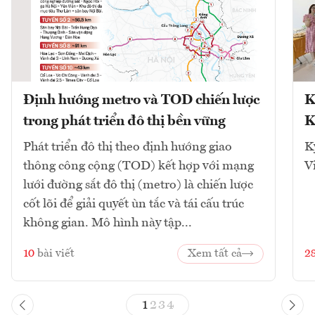
Định hướng metro và TOD chiến lược
K
trong phát triển đô thị bền vững
K
Phát triển đô thị theo định hướng giao
K
thông công cộng (TOD) kết hợp với mạng
V
lưới đường sắt đô thị (metro) là chiến lược
cốt lõi để giải quyết ùn tắc và tái cấu trúc
không gian. Mô hình này tập...
10
bài viết
Xem tất cả
2
1
2
3
4