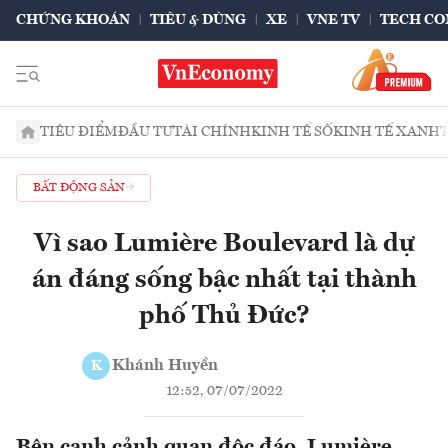
CHỨNG KHOÁN
TIÊU & DÙNG
XE
VNE TV
TECH CO
TIÊU ĐIỂM
ĐẦU TƯ
TÀI CHÍNH
KINH TẾ SỐ
KINH TẾ XANH
BẤT ĐỘNG SẢN
Vì sao Lumière Boulevard là dự
án đáng sống bậc nhất tại thành
phố Thủ Đức?
Khánh Huyền
K
12:52, 07/07/2022
Bên cạnh cảnh quan độc đáo, Lumière