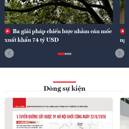
Ba giải pháp chiến lược nhằm cán mốc
xuất khẩu 74 tỷ USD
ngu
Dòng sự kiện