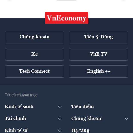
Chứng khoán
Tiêu & Dùng
Xe
VnE TV
Tech Connect
English ++
Tất cả chuyên mục
Kinh tế xanh
Tiêu điểm
Chuyển động xanh
Tài chính
Chứng khoán
Pháp lý
Ngân hàng
Doanh nghiệp niêm yết
Kinh tế số
Hạ tầng