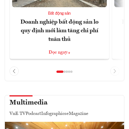
Bất động sản
Doanh nghiệp bất động sản lo
Hà
quy định mới làm tăng chi phí
tuân thủ
Đọc ngay
Multimedia
VnE TV
Podcast
Infographics
eMagazine