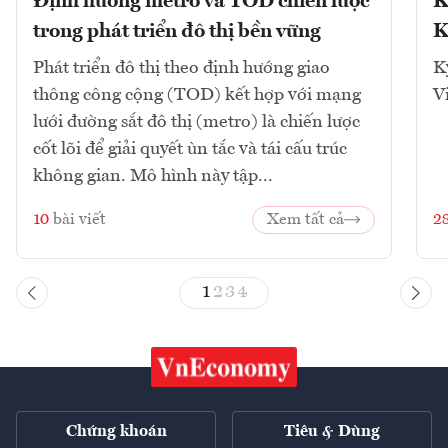
Định hướng metro và TOD chiến lược
K
trong phát triển đô thị bền vững
K
Phát triển đô thị theo định hướng giao
K
thông công cộng (TOD) kết hợp với mạng
V
lưới đường sắt đô thị (metro) là chiến lược
cốt lõi để giải quyết ùn tắc và tái cấu trúc
không gian. Mô hình này tập...
10
bài viết
Xem tất cả
2
1
2
3
4
Chứng khoán
Tiêu & Dùng