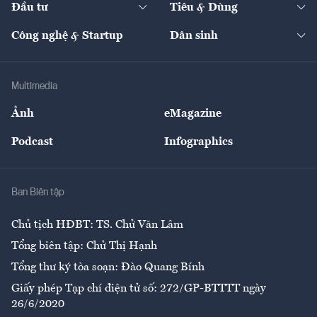
Đầu tư
Tiêu & Dùng
Quản trị số
Cafe BĐS
Thị trường
Kinh doanh
Kết nối
Tạp chí kinh tế Việt Nam
eMagazine
Nhà đầu tư
Du lịch
Công nghệ & Startup
Dân sinh
Tư vấn
Nông sản
Doanh nhân
Tư vấn Tiêu & Dùng
Infographics
Hạ tầng
Sức khỏe
Khung pháp lý
Doanh nghiệp
Địa phương
Thị trường
Bảo hiểm
Multimedia
Sự kiện
Nhân lực
Ảnh
eMagazine
Đẹp +
An sinh
Podcast
Infographics
Giải trí
Y tế
Nhà
Ban Biên tập
Ẩm thực
Chủ tịch HĐBT: TS. Chử Văn Lâm
Tổng biên tập: Chử Thị Hạnh
Tổng thư ký tòa soạn: Đào Quang Bính
Giấy phép Tạp chí điện tử số: 272/GP-BTTTT ngày
26/6/2020