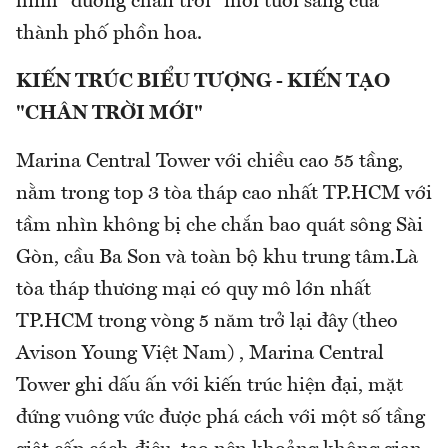
hình "đường chân trời" mới tươi sáng của
thành phố phồn hoa.
KIẾN TRÚC BIỂU TƯỢNG - KIẾN TẠO
"CHÂN TRỜI MỚI"
Marina Central Tower với chiều cao 55 tầng,
nằm trong top 3 tòa tháp cao nhất TP.HCM với
tầm nhìn không bị che chắn bao quát sông Sài
Gòn, cầu Ba Son và toàn bộ khu trung tâm.Là
tòa tháp thương mại có quy mô lớn nhất
TP.HCM trong vòng 5 năm trở lại đây (theo
Avison Young Việt Nam) , Marina Central
Tower ghi dấu ấn với kiến trúc hiện đại, mặt
đứng vuông vức được phá cách với một số tầng