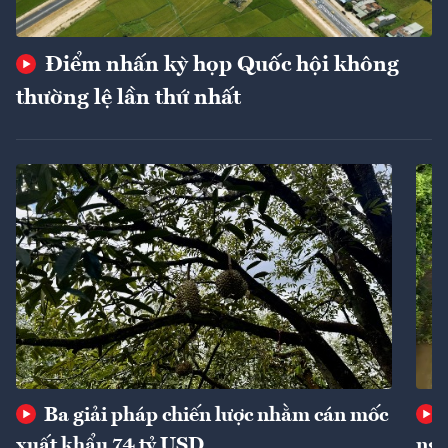
Điểm nhấn kỳ họp Quốc hội không
thường lệ lần thứ nhất
Ba giải pháp chiến lược nhằm cán mốc
xuất khẩu 74 tỷ USD
ngu