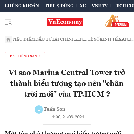
CHỨNG KHOÁN
TIÊU & DÙNG
XE
VNE TV
TECH CO
TIÊU ĐIỂM
ĐẦU TƯ
TÀI CHÍNH
KINH TẾ SỐ
KINH TẾ XANH
BẤT ĐỘNG SẢN
Vì sao Marina Central Tower trở
thành biểu tượng tạo nên "chân
trời mới" của TP.HCM ?
Tuấn Sơn
T
14:00, 21/08/2024
Một tòa nhà thương mại biểu tượng mới,