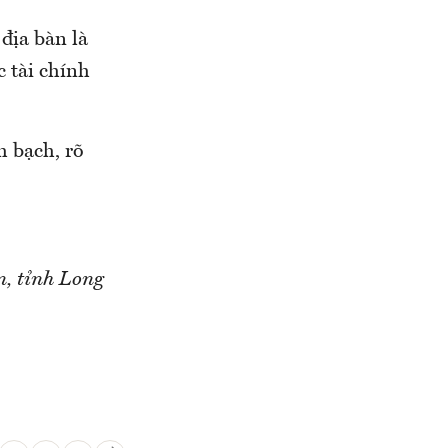
địa bàn là
 tài chính
h bạch, rõ
n, tỉnh Long