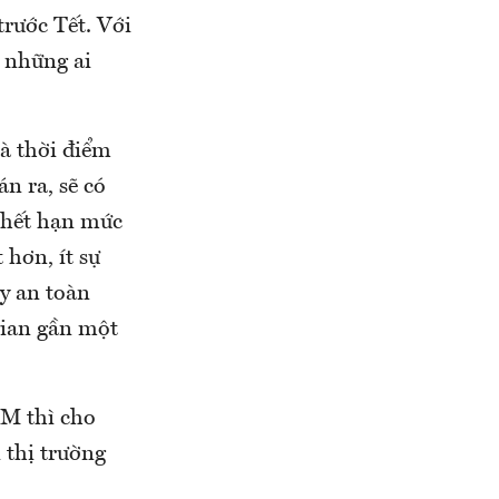
trước Tết. Với
o những ai
à thời điểm
n ra, sẽ có
 hết hạn mức
 hơn, ít sự
ũy an toàn
gian gần một
M thì cho
 thị trường