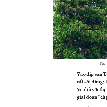
Thị 
Vào dịp cận T
rất sôi động; 
Và đối với th
giai đoạn "ch