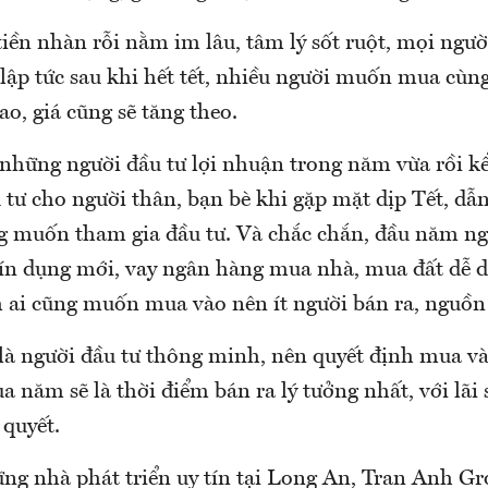
tiền nhàn rỗi nằm im lâu, tâm lý sốt ruột, mọi ngư
ập tức sau khi hết tết, nhiều người muốn mua cùng
ao, giá cũng sẽ tăng theo.
những người đầu tư lợi nhuận trong năm vừa rồi k
 tư cho người thân, bạn bè khi gặp mặt dịp Tết, d
g muốn tham gia đầu tư. Và chắc chắn, đầu năm n
ín dụng mới, vay ngân hàng mua nhà, mua đất dễ 
 ai cũng muốn mua vào nên ít người bán ra, nguồn c
là người đầu tư thông minh, nên quyết định mua v
a năm sẽ là thời điểm bán ra lý tưởng nhất, với lãi 
quyết.
ng nhà phát triển uy tín tại Long An, Tran Anh Gr