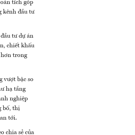
hoản tích góp
g kênh đầu tư
 đầu tư dự án
n, chiết khấu
m hơn trong
g vượt bậc so
hư hạ tầng
oanh nghiệp
 bố, thị
an tới.
o chia sẻ của