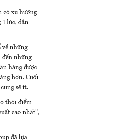
ời có xu hướng
 1 lúc, dẫn
ể về những
ẫn đến những
gân hàng được
dàng hơn. Cuối
ung sẽ ít.
ào thời điểm
suất cao nhất",
oup đã lựa