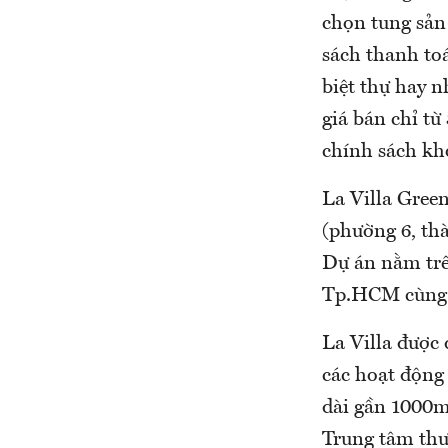
chọn tung sản
sách thanh to
biệt thự hay n
giá bán chỉ từ
chính sách kh
La Villa Green
(phường 6, th
Dự án nằm trên
Tp.HCM cùng 
La Villa được đ
các hoạt động 
dài gần 1000m
Trung tâm th