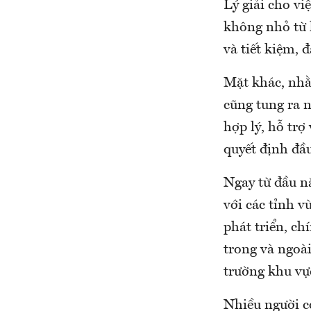
Lý giải cho vi
không nhỏ từ 
và tiết kiệm, đ
Mặt khác, nhằ
cũng tung ra 
hợp lý, hỗ trợ
quyết định đầu
Ngay từ đầu n
với các tỉnh 
phát triển, ch
trong và ngoà
trường khu vực
Nhiều người c