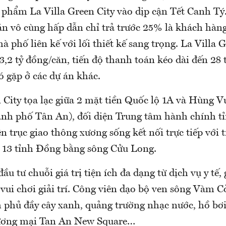
 phẩm La Villa Green City vào dịp cận Tết Canh Tý
án vô cùng hấp dẫn chỉ trả trước 25% là khách hàng
hà phố liên kế với lối thiết kế sang trọng. La Villa 
 3,2 tỷ đồng/căn, tiến độ thanh toán kéo dài đến 28 
ó gặp ở các dự án khác.
 City tọa lạc giữa 2 mặt tiền Quốc lộ 1A và Hùng V
ành phố Tân An), đối diện Trung tâm hành chính t
 trục giao thông xương sống kết nối trực tiếp với 
13 tỉnh Đồng bằng sông Cửu Long.
ầu tư chuỗi giá trị tiện ích đa dạng từ dịch vụ y tế,
vui chơi giải trí. Công viên dạo bộ ven sông Vàm C
 phủ đầy cây xanh, quảng trường nhạc nước, hồ bơ
ương mại Tan An New Square…