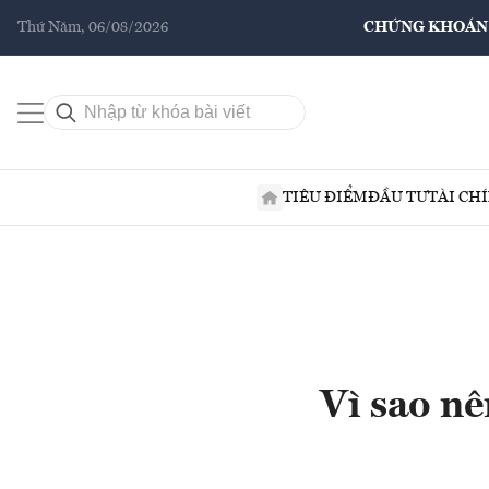
Thứ Năm, 06/08/2026
CHỨNG KHOÁN
TIÊU ĐIỂM
ĐẦU TƯ
TÀI CH
Vì sao nê