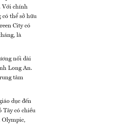
. Với chính
 có thể sở hữu
Green City có
tháng, là
ương nối dài
ỉnh Long An.
trung tâm
 giáo dục đến
ỏ Tây có chiều
i Olympic,