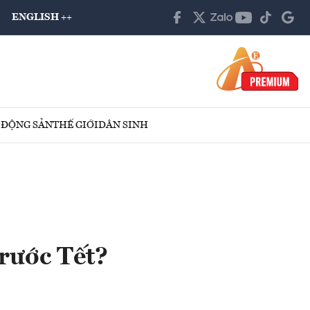
ENGLISH ++
 ĐỘNG SẢN
THẾ GIỚI
DÂN SINH
trước Tết?