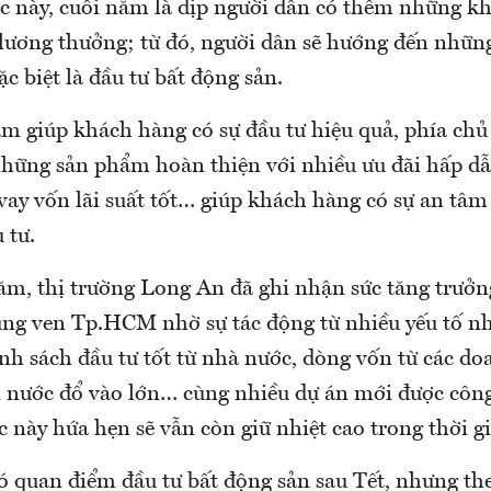
ệc này, cuối năm là dịp người dân có thêm những k
lương thưởng; từ đó, người dân sẽ hướng đến nhữn
ặc biệt là đầu tư bất động sản.
m giúp khách hàng có sự đầu tư hiệu quả, phía chủ
những sản phẩm hoàn thiện với nhiều ưu đãi hấp dẫ
 vay vốn lãi suất tốt… giúp khách hàng có sự an tâ
 tư.
ăm, thị trường Long An đã ghi nhận sức tăng trưởn
vùng ven Tp.HCM nhờ sự tác động từ nhiều yếu tố n
ính sách đầu tư tốt từ nhà nước, dòng vốn từ các d
i nước đổ vào lớn… cùng nhiều dự án mới được công
 này hứa hẹn sẽ vẫn còn giữ nhiệt cao trong thời gi
ó quan điểm đầu tư bất động sản sau Tết, nhưng the