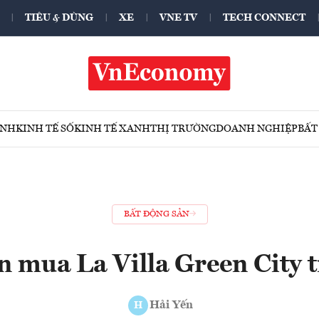
TIÊU & DÙNG
XE
VNE TV
TECH CONNECT
ÍNH
KINH TẾ SỐ
KINH TẾ XANH
THỊ TRƯỜNG
DOANH NGHIỆP
BẤT
BẤT ĐỘNG SẢN
n mua La Villa Green City 
Hải Yến
H