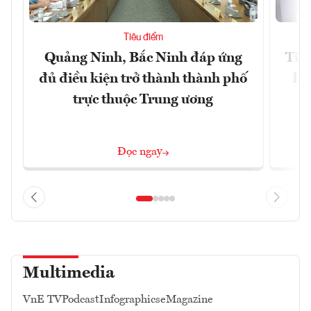
Tiêu điểm
Quảng Ninh, Bắc Ninh đáp ứng
Tiế
đủ điều kiện trở thành thành phố
hệ
trực thuộc Trung ương
Đọc ngay
Multimedia
VnE TV
Podcast
Infographics
eMagazine