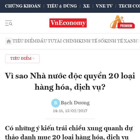
CHỨNG KHOÁN
TIÊU & DÙNG
XE
VNE TV
TECH CO
TIÊU ĐIỂM
ĐẦU TƯ
TÀI CHÍNH
KINH TẾ SỐ
KINH TẾ XANH
TIÊU ĐIỂM
Vì sao Nhà nước độc quyền 20 loại
hàng hóa, dịch vụ?
Bạch Dương
B
14:15, 13/02/2017
Có những ý kiến trái chiều xung quanh dự
thảo danh mục 20 loại hàng hóa, dịch vụ