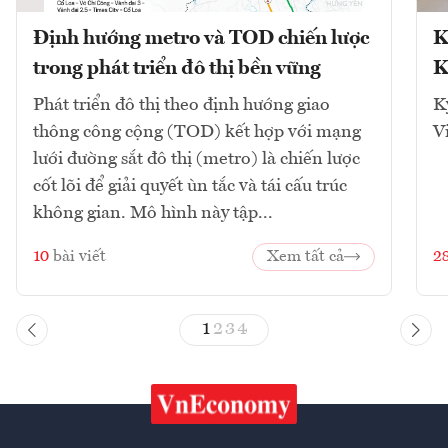
Định hướng metro và TOD chiến lược
K
trong phát triển đô thị bền vững
K
Phát triển đô thị theo định hướng giao
K
thông công cộng (TOD) kết hợp với mạng
V
lưới đường sắt đô thị (metro) là chiến lược
cốt lõi để giải quyết ùn tắc và tái cấu trúc
không gian. Mô hình này tập...
10
bài viết
Xem tất cả
2
1
2
3
4