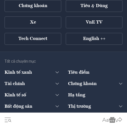
Chứng khoán
Tiêu & Dùng
Xe
VnE TV
Tech Connect
English ++
Tất cả chuyên mục
Kinh tế xanh
Tiêu điểm
Chuyển động xanh
Tài chính
Chứng khoán
Pháp lý
Ngân hàng
Doanh nghiệp niêm yết
Kinh tế số
Hạ tầng
Thương hiệu xanh
Thị trường vốn
Thị trường
Sản phẩm - Thị trường
Bất động sản
Thị trường
Diễn đàn
Thuế
Đầu tư
Tài sản số
Chính sách
Xuất nhập khẩu
Thế giới
Doanh nghiệp
Bảo hiểm
Quốc tế
Dịch vụ số
Thị trường
Khung pháp lý
Kinh tế
Chuyển động