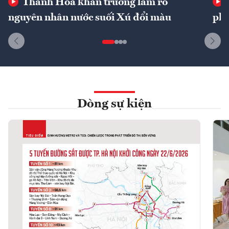
Thanh Hóa khẩn trương làm rõ
nguyên nhân nước suối Xú đổi màu
phí
Dòng sự kiện