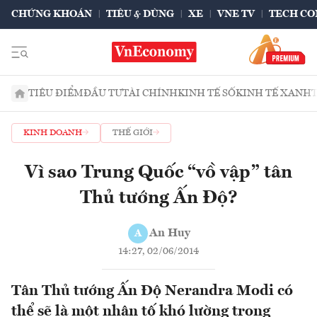
CHỨNG KHOÁN
TIÊU & DÙNG
XE
VNE TV
TECH CO
TIÊU ĐIỂM
ĐẦU TƯ
TÀI CHÍNH
KINH TẾ SỐ
KINH TẾ XANH
KINH DOANH
THẾ GIỚI
Vì sao Trung Quốc “vồ vập” tân
Thủ tướng Ấn Độ?
An Huy
A
14:27, 02/06/2014
Tân Thủ tướng Ấn Độ Nerandra Modi có
thể sẽ là một nhân tố khó lường trong