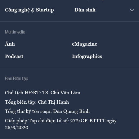
Cafe BĐS
Thị trường
Kinh doanh
Kết nối
Tạp chí kinh tế Việt Nam
eMagazine
Nhà đầu tư
Du lịch
Công nghệ & Startup
Dân sinh
Tư vấn
Nông sản
Doanh nhân
Tư vấn Tiêu & Dùng
Infographics
Hạ tầng
Sức khỏe
Khung pháp lý
Doanh nghiệp
Địa phương
Thị trường
Bảo hiểm
Multimedia
Sự kiện
Nhân lực
Ảnh
eMagazine
Đẹp +
An sinh
Podcast
Infographics
Giải trí
Y tế
Nhà
Ban Biên tập
Ẩm thực
Chủ tịch HĐBT: TS. Chử Văn Lâm
Tổng biên tập: Chử Thị Hạnh
Tổng thư ký tòa soạn: Đào Quang Bính
Giấy phép Tạp chí điện tử số: 272/GP-BTTTT ngày
26/6/2020