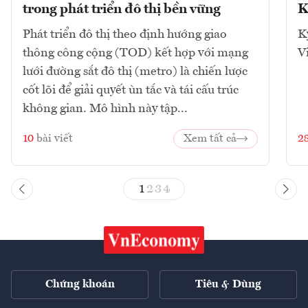
trong phát triển đô thị bền vững
K
Phát triển đô thị theo định hướng giao
K
thông công cộng (TOD) kết hợp với mạng
V
lưới đường sắt đô thị (metro) là chiến lược
cốt lõi để giải quyết ùn tắc và tái cấu trúc
không gian. Mô hình này tập...
10
bài viết
Xem tất cả
2
1
2
3
4
Chứng khoán
Tiêu & Dùng