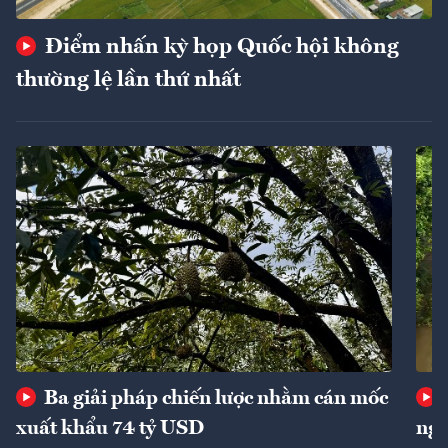
Điểm nhấn kỳ họp Quốc hội không
thường lệ lần thứ nhất
Ba giải pháp chiến lược nhằm cán mốc
xuất khẩu 74 tỷ USD
ngu