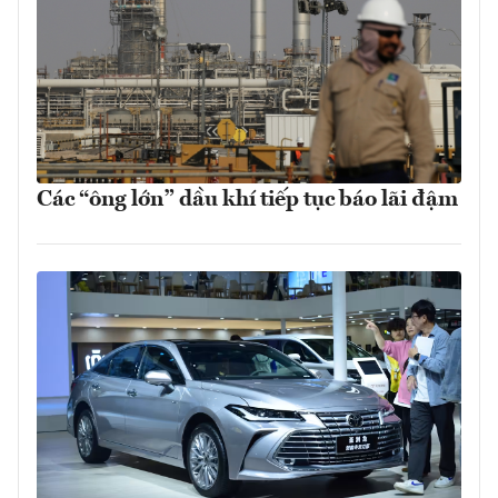
Các “ông lớn” dầu khí tiếp tục báo lãi đậm