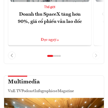
Thế giới
Doanh thu SpaceX tăng hơn
Cá
90%, giá cổ phiếu vẫn lao dốc
đậ
Đọc ngay
Multimedia
VnE TV
Podcast
Infographics
eMagazine