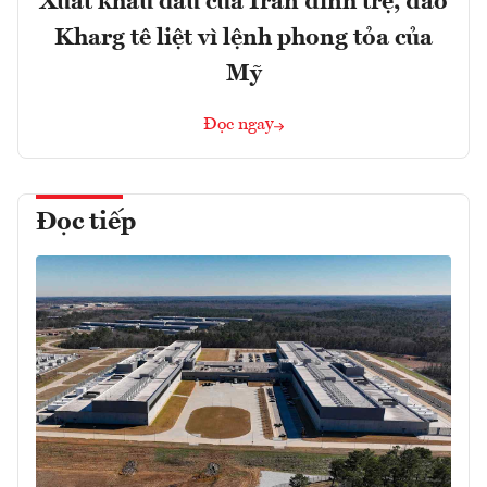
Xuất khẩu dầu của Iran đình trệ, đảo
Kharg tê liệt vì lệnh phong tỏa của
Mỹ
Đọc ngay
Đọc tiếp