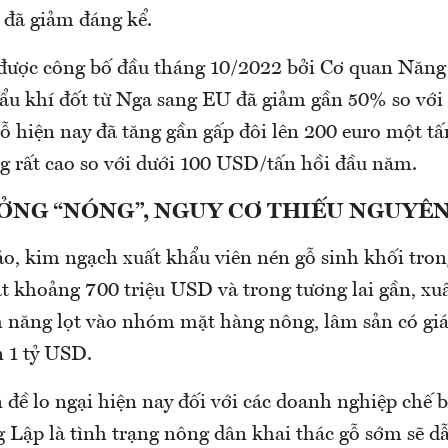
 đã giảm đáng kể.
được công bố đầu tháng 10/2022 bởi Cơ quan Năng 
hẩu khí đốt từ Nga sang EU đã giảm gần 50% so với
ỗ hiện nay đã tăng gần gấp đôi lên 200 euro một tấn
 rất cao so với dưới 100 USD/tấn hồi đầu năm.
ỞNG “NÓNG”, NGUY CƠ THIẾU NGUYÊN
o, kim ngạch xuất khẩu viên nén gỗ sinh khối tro
ạt khoảng 700 triệu USD và trong tương lai gần, xu
m năng lọt vào nhóm mặt hàng nông, lâm sản có giá
 1 tỷ USD.
 đề lo ngại hiện nay đối với các doanh nghiệp chế b
 Lập là tình trạng nông dân khai thác gỗ sớm sẽ d