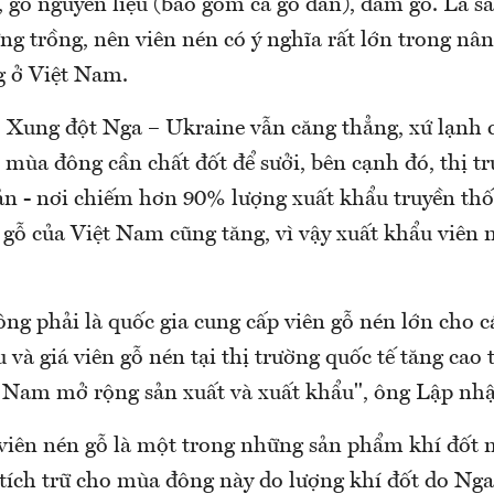
t, gỗ nguyên liệu (bao gồm cả gỗ dán), dăm gỗ. Là
ng trồng, nên viên nén có ý nghĩa rất lớn trong nâng
g ở Việt Nam.
 Xung đột Nga – Ukraine vẫn căng thẳng, xứ lạnh
 mùa đông cần chất đốt để sưởi, bên cạnh đó, thị 
n - nơi chiếm hơn 90% lượng xuất khẩu truyền th
 gỗ của Việt Nam cũng tăng, vì vậy xuất khẩu viên 
ng phải là quốc gia cung cấp viên gỗ nén lớn cho 
và giá viên gỗ nén tại thị trường quốc tế tăng cao 
 Nam mở rộng sản xuất và xuất khẩu", ông Lập nhậ
 viên nén gỗ là một trong những sản phẩm khí đốt 
tích trữ cho mùa đông này do lượng khí đốt do Nga