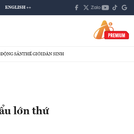
ENGLISH ++
 ĐỘNG SẢN
THẾ GIỚI
DÂN SINH
ẩu lớn thứ