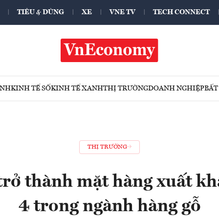
TIÊU & DÙNG
XE
VNE TV
TECH CONNECT
ÍNH
KINH TẾ SỐ
KINH TẾ XANH
THỊ TRƯỜNG
DOANH NGHIỆP
BẤT
THỊ TRƯỜNG
trở thành mặt hàng xuất kh
4 trong ngành hàng gỗ