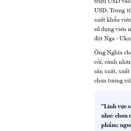
triệu USD vào
USD. Trong 10
xuất khẩu viê
sử dụng viên n
đột Nga –Ukra
Ông Nghĩa cho
củi, cành nhán
sản xuất, xuấ
chưa tương xứ
"Lĩnh vực s
như: chưa c
phẩm; nguồ