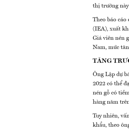
thị trường này
Theo báo cáo 
(IEA), xuất k
Giá viên nén g
Nam, mức tăng
TĂNG TRƯ
Ông Lập dự bá
2022 có thể đ
nén gỗ có tiề
hàng năm trên
Tuy nhiên, vấn
khẩu, theo ông