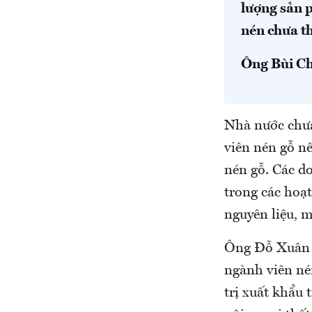
lượng sản 
nén chưa th
Ông Bùi Ch
Nhà nước chưa
viên nén gỗ n
nén gỗ. Các do
trong các hoạ
nguyên liệu, m
Ông Đỗ Xuân 
ngành viên né
trị xuất khẩu 