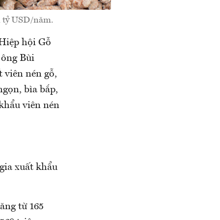
 1 tỷ USD/năm.
 Hiệp hội Gỗ
 ông Bùi
 viên nén gỗ,
gọn, bìa bắp,
 khẩu viên nén
gia xuất khẩu
tăng từ 165