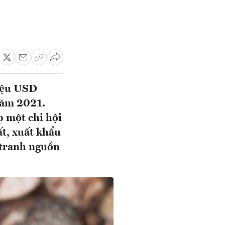
riệu USD
năm 2021.
p một chi hội
ất, xuất khẩu
 tranh nguồn