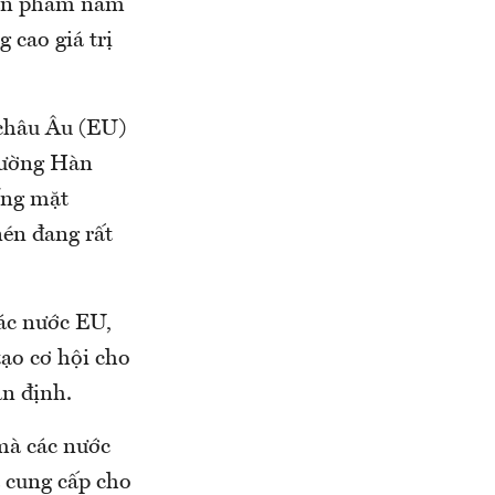
 sản phẩm nằm
 cao giá trị
 châu Âu (EU)
trường Hàn
ống mặt
nén đang rất
các nước EU,
tạo cơ hội cho
n định.
mà các nước
 cung cấp cho