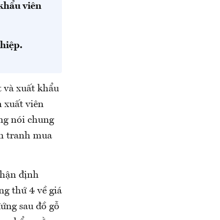
khẩu viên
hiệp.
t và xuất khẩu
 xuất viên
ếng nói chung
nh tranh mua
nhận định
g thứ 4 về giá
đứng sau đồ gỗ