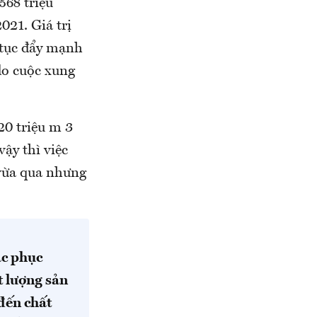
68 triệu
21. Giá trị
 tục đẩy mạnh
do cuộc xung
20 triệu m 3
ậy thì việc
 vừa qua nhưng
ắc phục
t lượng sản
đến chất