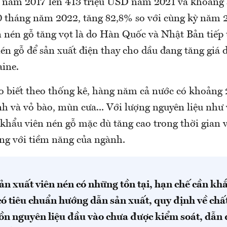
 năm 2017 lên 413 triệu USD năm 2021 và khoảng 5
 tháng năm 2022, tăng 82,8% so với cùng kỳ năm 20
n nén gỗ tăng vọt là do Hàn Quốc và Nhật Bản tiếp
én gỗ để sản xuất điện thay cho dầu đang tăng giá 
ine.
 biết theo thống kê, hàng năm cả nước có khoảng 
h và vỏ bào, mùn cưa... Với lượng nguyên liệu như v
t khẩu viên nén gỗ mặc dù tăng cao trong thời gian
ng với tiềm năng của ngành.
ản xuất viên nén có những tồn tại, hạn chế cần kh
ó tiêu chuẩn hướng dẫn sản xuất, quy định về chấ
n nguyên liệu đầu vào chưa được kiểm soát, dẫn 