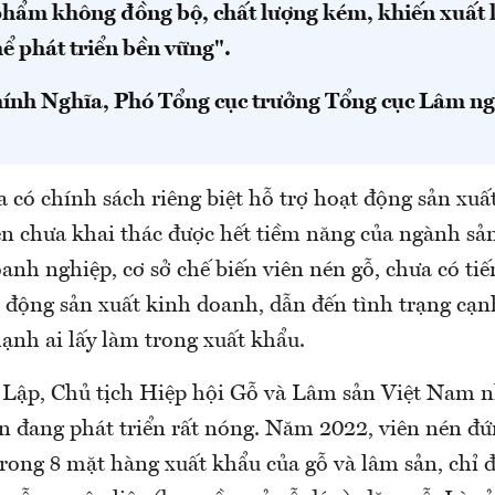
phẩm không đồng bộ, chất lượng kém, khiến xuất 
ể phát triển bền vững".
ính Nghĩa, Phó Tổng cục trưởng Tổng cục Lâm ng
 có chính sách riêng biệt hỗ trợ hoạt động sản xuấ
ên chưa khai thác được hết tiềm năng của ngành sản
anh nghiệp, cơ sở chế biến viên nén gỗ, chưa có ti
t động sản xuất kinh doanh, dẫn đến tình trạng cạ
ạnh ai lấy làm trong xuất khẩu.
Lập, Chủ tịch Hiệp hội Gỗ và Lâm sản Việt Nam 
n đang phát triển rất nóng. Năm 2022, viên nén đứn
trong 8 mặt hàng xuất khẩu của gỗ và lâm sản, chỉ 