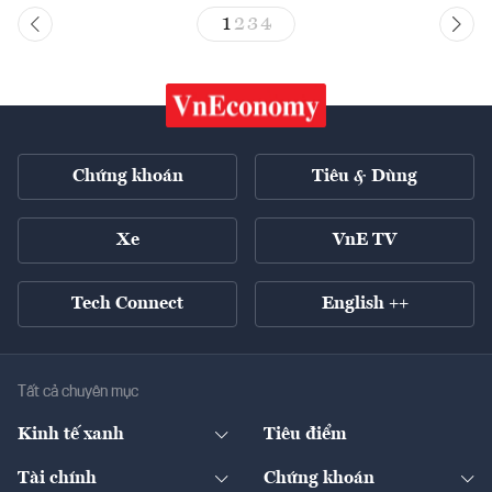
1
2
3
4
Chứng khoán
Tiêu & Dùng
Xe
VnE TV
Tech Connect
English ++
Tất cả chuyên mục
Kinh tế xanh
Tiêu điểm
Chuyển động xanh
Tài chính
Chứng khoán