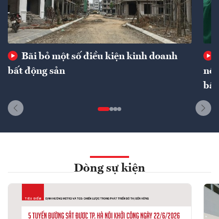
Bãi bỏ một số điều kiện kinh doanh
bất động sản
nôn
bất
Dòng sự kiện