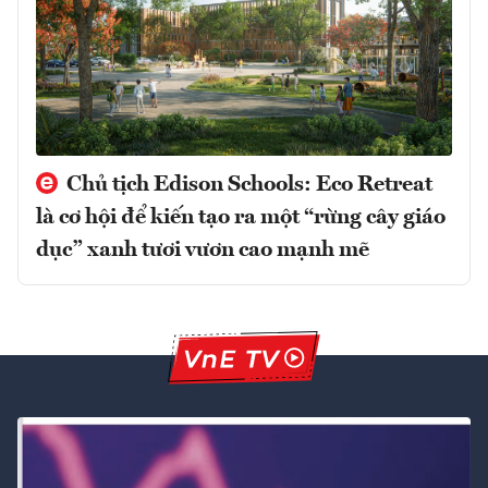
Chủ tịch Edison Schools: Eco Retreat
là cơ hội để kiến tạo ra một “rừng cây giáo
dục” xanh tươi vươn cao mạnh mẽ