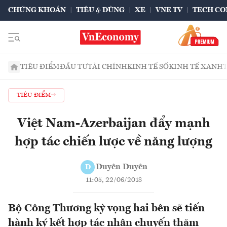
CHỨNG KHOÁN
TIÊU & DÙNG
XE
VNE TV
TECH CO
TIÊU ĐIỂM
ĐẦU TƯ
TÀI CHÍNH
KINH TẾ SỐ
KINH TẾ XANH
TIÊU ĐIỂM
Việt Nam-Azerbaijan đẩy mạnh
hợp tác chiến lược về năng lượng
Duyên Duyên
D
11:05, 22/06/2018
Bộ Công Thương kỳ vọng hai bên sẽ tiến
hành ký kết hợp tác nhân chuyến thăm