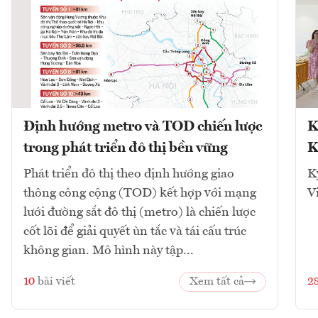
Định hướng metro và TOD chiến lược
K
trong phát triển đô thị bền vững
K
Phát triển đô thị theo định hướng giao
K
thông công cộng (TOD) kết hợp với mạng
V
lưới đường sắt đô thị (metro) là chiến lược
cốt lõi để giải quyết ùn tắc và tái cấu trúc
không gian. Mô hình này tập...
10
bài viết
Xem tất cả
2