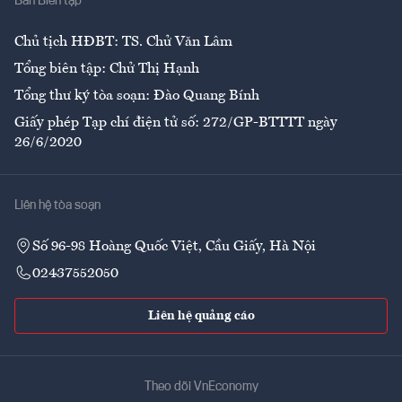
Ban Biên tập
Ẩm thực
Chủ tịch HĐBT: TS. Chử Văn Lâm
Tổng biên tập: Chử Thị Hạnh
Tổng thư ký tòa soạn: Đào Quang Bính
Giấy phép Tạp chí điện tử số: 272/GP-BTTTT ngày
26/6/2020
Liên hệ tòa soạn
Số 96-98 Hoàng Quốc Việt, Cầu Giấy, Hà Nội
02437552050
Liên hệ quảng cáo
Theo dõi VnEconomy