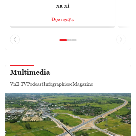
xa xỉ
Đọc ngay
Multimedia
VnE TV
Podcast
Infographics
eMagazine