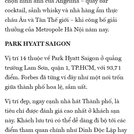
chọn hình ảnh của Angelina – quầy bar
cocktail, sảnh whisky và nhà hàng ẩm thực
châu Âu và Tân Thế giới – khi công bố giải
thưởng của Metropole Hà Nội năm nay.
PARK HYATT SAIGON
Vị trí 14 thuộc về Park Hyatt Saigon ở quảng
trường Lam Sơn, quận 1, TP.HCM, với 93,71
điểm. Forbes đã từng ví đây như một nơi trốn
giữa thành phố hoa lệ, sầm uất.
Vị trí đẹp, ngay cạnh nhà hát Thành phố, là
tiêu chí được đánh giá cao nhất ở khách sạn
này. Khách lưu trú có thể dễ dàng đi bộ tới các
điểm tham quan chính như Dinh Độc Lập hay