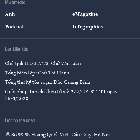
Multimedia
Sự kiện
Nhân lực
Ảnh
eMagazine
Đẹp +
An sinh
Podcast
Infographics
Giải trí
Y tế
Nhà
Ban Biên tập
Ẩm thực
Chủ tịch HĐBT: TS. Chử Văn Lâm
Tổng biên tập: Chử Thị Hạnh
Tổng thư ký tòa soạn: Đào Quang Bính
Giấy phép Tạp chí điện tử số: 272/GP-BTTTT ngày
26/6/2020
Liên hệ tòa soạn
Số 96-98 Hoàng Quốc Việt, Cầu Giấy, Hà Nội