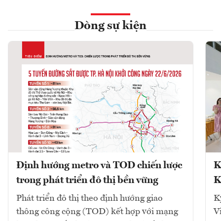
Dòng sự kiện
Định hướng metro và TOD chiến lược
K
trong phát triển đô thị bền vững
K
Phát triển đô thị theo định hướng giao
K
thông công cộng (TOD) kết hợp với mạng
V