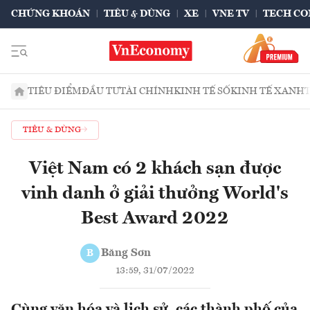
CHỨNG KHOÁN
TIÊU & DÙNG
XE
VNE TV
TECH CO
TIÊU ĐIỂM
ĐẦU TƯ
TÀI CHÍNH
KINH TẾ SỐ
KINH TẾ XANH
TIÊU & DÙNG
Việt Nam có 2 khách sạn được
vinh danh ở giải thưởng World's
Best Award 2022
Băng Sơn
B
13:59, 31/07/2022
Cùng văn hóa và lịch sử, các thành phố của