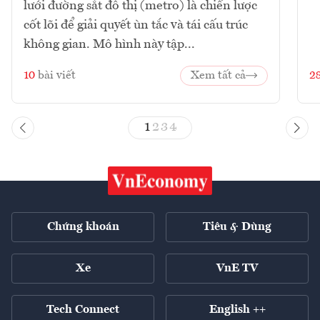
lưới đường sắt đô thị (metro) là chiến lược
cốt lõi để giải quyết ùn tắc và tái cấu trúc
không gian. Mô hình này tập...
10
bài viết
Xem tất cả
2
1
2
3
4
Chứng khoán
Tiêu & Dùng
Xe
VnE TV
Tech Connect
English ++