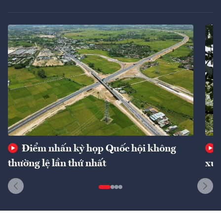
Điểm nhấn kỳ họp Quốc hội không
thường lệ lần thứ nhất
xuấ