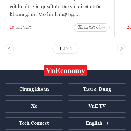
cốt lõi để giải quyết ùn tắc và tái cấu trúc
không gian. Mô hình này tập...
10
bài viết
Xem tất cả
2
1
2
3
4
Chứng khoán
Tiêu & Dùng
Xe
VnE TV
Tech Connect
English ++