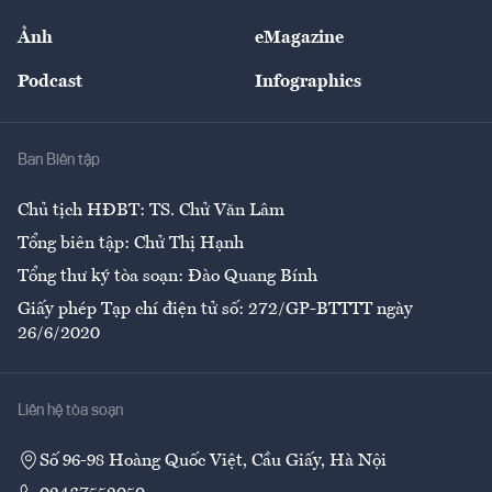
Sự kiện
Nhân lực
Ảnh
eMagazine
Đẹp +
An sinh
Podcast
Infographics
Giải trí
Y tế
Nhà
Ban Biên tập
Ẩm thực
Chủ tịch HĐBT: TS. Chử Văn Lâm
Tổng biên tập: Chử Thị Hạnh
Tổng thư ký tòa soạn: Đào Quang Bính
Giấy phép Tạp chí điện tử số: 272/GP-BTTTT ngày
26/6/2020
Liên hệ tòa soạn
Số 96-98 Hoàng Quốc Việt, Cầu Giấy, Hà Nội