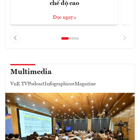
chế độ cao
Đọc ngay
Multimedia
VnE TV
Podcast
Infographics
eMagazine