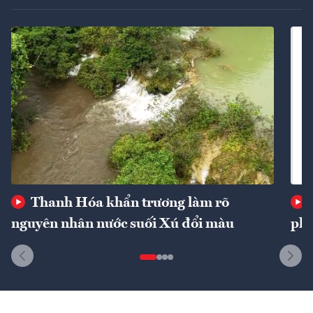
Thanh Hóa khẩn trương làm rõ
nguyên nhân nước suối Xú đổi màu
phí