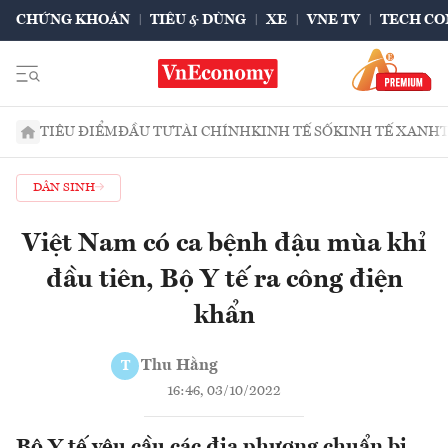
CHỨNG KHOÁN
TIÊU & DÙNG
XE
VNE TV
TECH CO
TIÊU ĐIỂM
ĐẦU TƯ
TÀI CHÍNH
KINH TẾ SỐ
KINH TẾ XANH
DÂN SINH
Việt Nam có ca bệnh đậu mùa khỉ
đầu tiên, Bộ Y tế ra công điện
khẩn
Thu Hằng
T
16:46, 03/10/2022
Bộ Y tế yêu cầu các địa phương chuẩn bị