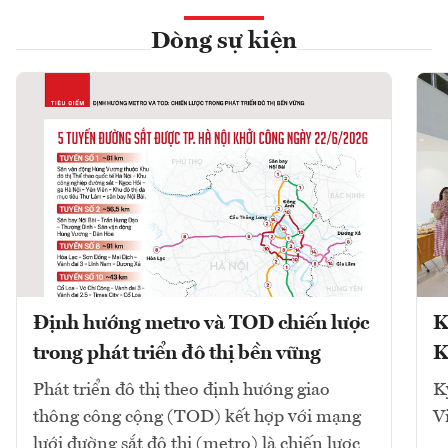
Dòng sự kiện
Định hướng metro và TOD chiến lược
K
trong phát triển đô thị bền vững
K
Phát triển đô thị theo định hướng giao
K
thông công cộng (TOD) kết hợp với mạng
V
lưới đường sắt đô thị (metro) là chiến lược