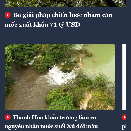
Ba giải pháp chiến lược nhằm cán
mốc xuất khẩu 74 tỷ USD
Thanh Hóa khẩn trương làm rõ
nguyên nhân nước suối Xú đổi màu
phí