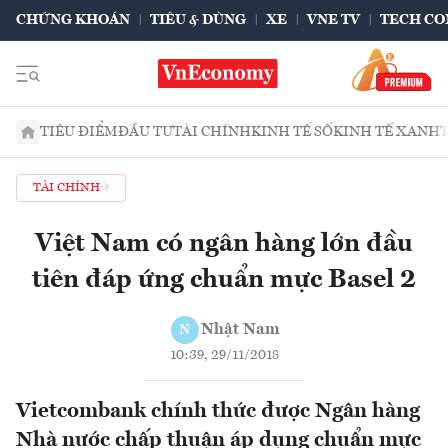
CHỨNG KHOÁN
TIÊU & DÙNG
XE
VNE TV
TECH CO
TIÊU ĐIỂM
ĐẦU TƯ
TÀI CHÍNH
KINH TẾ SỐ
KINH TẾ XANH
TÀI CHÍNH
Việt Nam có ngân hàng lớn đầu
tiên đáp ứng chuẩn mực Basel 2
Nhật Nam
N
10:39, 29/11/2018
Vietcombank chính thức được Ngân hàng
Nhà nước chấp thuận áp dụng chuẩn mực