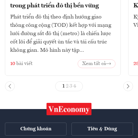
trong phát triển đô thị bền vững
K
Phát triển đô thị theo định hướng giao
K
thông công cộng (TOD) kết hợp với mạng
V
lưới đường sắt đô thị (metro) là chiến lược
cốt lõi để giải quyết ùn tắc và tái cấu trúc
không gian. Mô hình này tập...
10
bài viết
Xem tất cả
2
1
2
3
4
Chứng khoán
Tiêu & Dùng