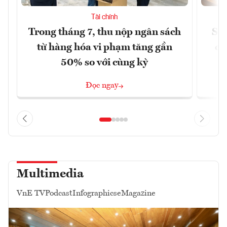
Tài chính
Trong tháng 7, thu nộp ngân sách
Sửa
từ hàng hóa vi phạm tăng gần
ca
50% so với cùng kỳ
Đọc ngay
Multimedia
VnE TV
Podcast
Infographics
eMagazine