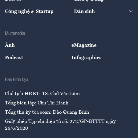
Quản trị số
Cafe BĐS
Thị trường
Kinh doanh
Kết nối
Tạp chí kinh tế Việt Nam
eMagazine
Nhà đầu tư
Du lịch
Công nghệ & Startup
Dân sinh
Tư vấn
Nông sản
Doanh nhân
Tư vấn Tiêu & Dùng
Infographics
Hạ tầng
Sức khỏe
Khung pháp lý
Doanh nghiệp
Địa phương
Thị trường
Bảo hiểm
Multimedia
Sự kiện
Nhân lực
Ảnh
eMagazine
Đẹp +
An sinh
Podcast
Infographics
Giải trí
Y tế
Nhà
Ban Biên tập
Ẩm thực
Chủ tịch HĐBT: TS. Chử Văn Lâm
Tổng biên tập: Chử Thị Hạnh
Tổng thư ký tòa soạn: Đào Quang Bính
Giấy phép Tạp chí điện tử số: 272/GP-BTTTT ngày
26/6/2020