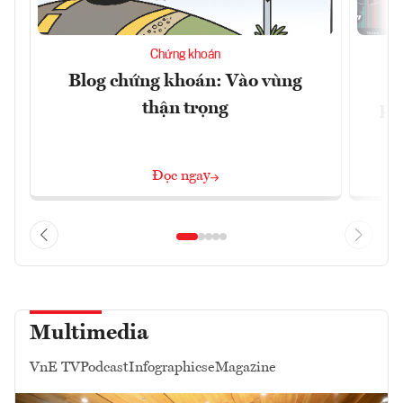
Chứng khoán
Blog chứng khoán: Vào vùng
V
thận trọng
ph
Đọc ngay
Multimedia
VnE TV
Podcast
Infographics
eMagazine