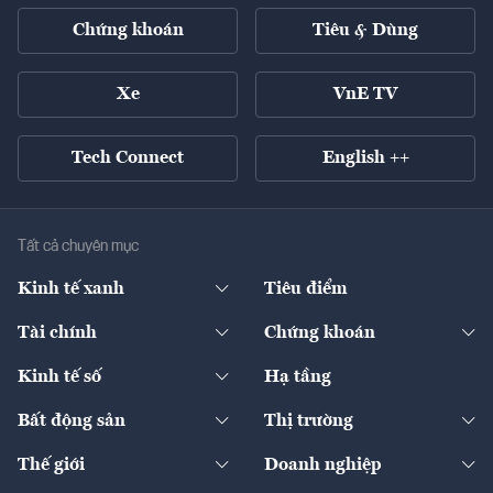
Chứng khoán
Tiêu & Dùng
Xe
VnE TV
Tech Connect
English ++
Tất cả chuyên mục
Kinh tế xanh
Tiêu điểm
Chuyển động xanh
Tài chính
Chứng khoán
Pháp lý
Ngân hàng
Doanh nghiệp niêm yết
Kinh tế số
Hạ tầng
Thương hiệu xanh
Thị trường vốn
Thị trường
Sản phẩm - Thị trường
Bất động sản
Thị trường
Diễn đàn
Thuế
Đầu tư
Tài sản số
Chính sách
Xuất nhập khẩu
Thế giới
Doanh nghiệp
Bảo hiểm
Quốc tế
Dịch vụ số
Thị trường
Khung pháp lý