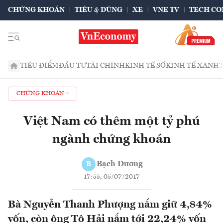
CHỨNG KHOÁN
TIÊU & DÙNG
XE
VNE TV
TECH CO
TIÊU ĐIỂM
ĐẦU TƯ
TÀI CHÍNH
KINH TẾ SỐ
KINH TẾ XANH
CHỨNG KHOÁN
Việt Nam có thêm một tỷ phú
ngành chứng khoán
Bạch Dương
B
17:55, 05/07/2017
Bà Nguyễn Thanh Phượng nắm giữ 4,84%
vốn, còn ông Tô Hải nắm tới 22,24% vốn