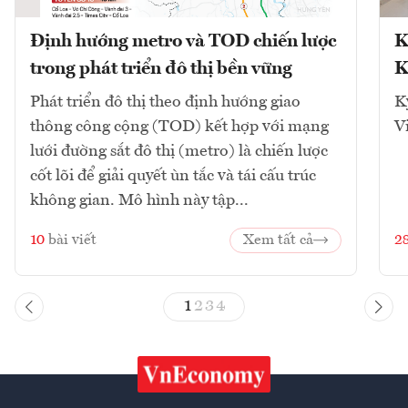
Định hướng metro và TOD chiến lược
K
trong phát triển đô thị bền vững
K
Phát triển đô thị theo định hướng giao
K
thông công cộng (TOD) kết hợp với mạng
V
lưới đường sắt đô thị (metro) là chiến lược
cốt lõi để giải quyết ùn tắc và tái cấu trúc
không gian. Mô hình này tập...
10
bài viết
Xem tất cả
2
1
2
3
4