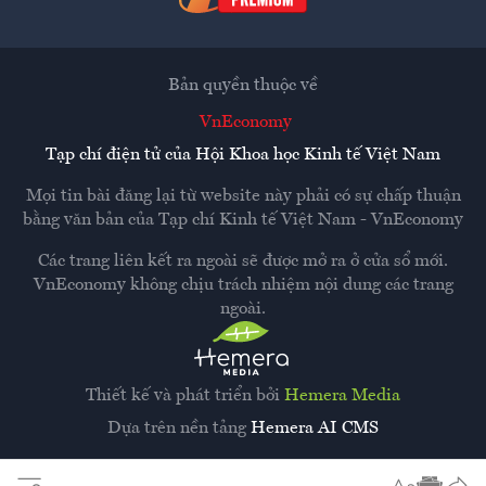
Bản quyền thuộc về
VnEconomy
Tạp chí điện tử của Hội Khoa học Kinh tế Việt Nam
Mọi tin bài đăng lại từ website này phải có sự chấp thuận
bằng văn bản của
Tạp chí Kinh tế Việt Nam - VnEconomy
Các trang liên kết ra ngoài sẽ được mở ra ở cửa sổ mới.
VnEconomy không chịu trách nhiệm nội dung các trang
ngoài.
Thiết kế và phát triển bởi
Hemera Media
Dựa trên nền tảng
Hemera AI CMS