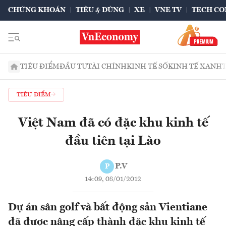
CHỨNG KHOÁN
TIÊU & DÙNG
XE
VNE TV
TECH CO
TIÊU ĐIỂM
ĐẦU TƯ
TÀI CHÍNH
KINH TẾ SỐ
KINH TẾ XANH
TIÊU ĐIỂM
Việt Nam đã có đặc khu kinh tế
đầu tiên tại Lào
P.V
P
14:09, 08/01/2012
Dự án sân golf và bất động sản Vientiane
đã được nâng cấp thành đặc khu kinh tế