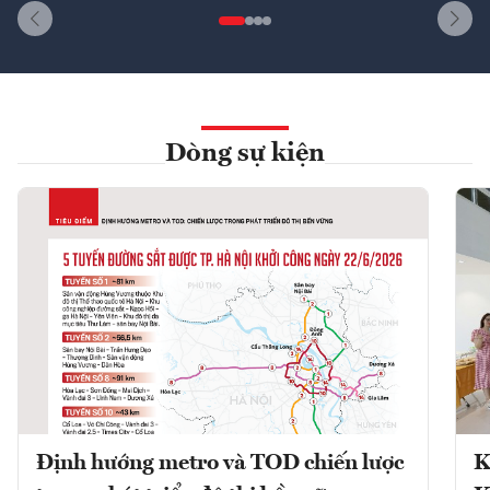
Dòng sự kiện
Định hướng metro và TOD chiến lược
K