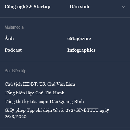
Kinh doanh
Kết nối
Tạp chí kinh tế Việt Nam
eMagazine
Nhà đầu tư
Du lịch
Công nghệ & Startup
Dân sinh
Tư vấn
Nông sản
Doanh nhân
Tư vấn Tiêu & Dùng
Infographics
Hạ tầng
Sức khỏe
Khung pháp lý
Doanh nghiệp
Địa phương
Thị trường
Bảo hiểm
Multimedia
Sự kiện
Nhân lực
Ảnh
eMagazine
Đẹp +
An sinh
Podcast
Infographics
Giải trí
Y tế
Nhà
Ban Biên tập
Ẩm thực
Chủ tịch HĐBT: TS. Chử Văn Lâm
Tổng biên tập: Chử Thị Hạnh
Tổng thư ký tòa soạn: Đào Quang Bính
Giấy phép Tạp chí điện tử số: 272/GP-BTTTT ngày
26/6/2020