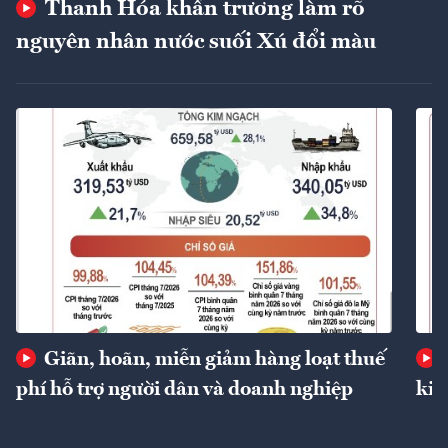
Thanh Hóa khẩn trương làm rõ
nguyên nhân nước suối Xú đổi màu
Giãn, hoãn, miễn giảm hàng loạt thuế
phí hỗ trợ người dân và doanh nghiệp
kin