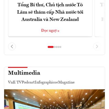
Tổng Bí thư, Chủ tịch nước Tô
Thố
Lâm sẽ thăm cấp Nhà nước tới
lậ
Australia và New Zealand
Bắc
Đọc ngay
Multimedia
VnE TV
Podcast
Infographics
eMagazine