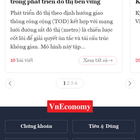
trong phát triển đô thị bền vững
K
Phát triển đô thị theo định hướng giao
K
thông công cộng (TOD) kết hợp với mạng
V
lưới đường sắt đô thị (metro) là chiến lược
cốt lõi để giải quyết ùn tắc và tái cấu trúc
không gian. Mô hình này tập...
10
bài viết
Xem tất cả
2
1
2
3
4
Chứng khoán
Tiêu & Dùng