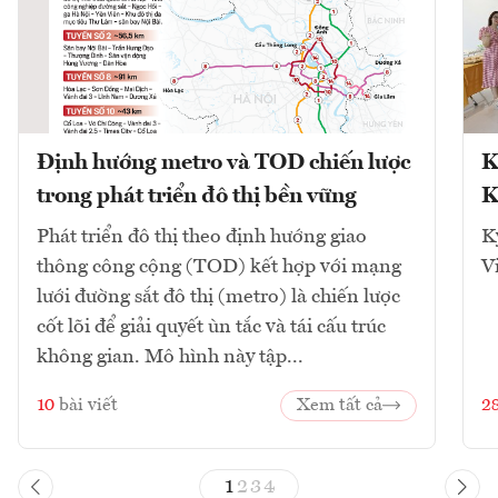
Định hướng metro và TOD chiến lược
K
trong phát triển đô thị bền vững
K
Phát triển đô thị theo định hướng giao
K
thông công cộng (TOD) kết hợp với mạng
V
lưới đường sắt đô thị (metro) là chiến lược
cốt lõi để giải quyết ùn tắc và tái cấu trúc
không gian. Mô hình này tập...
10
bài viết
Xem tất cả
2
1
2
3
4