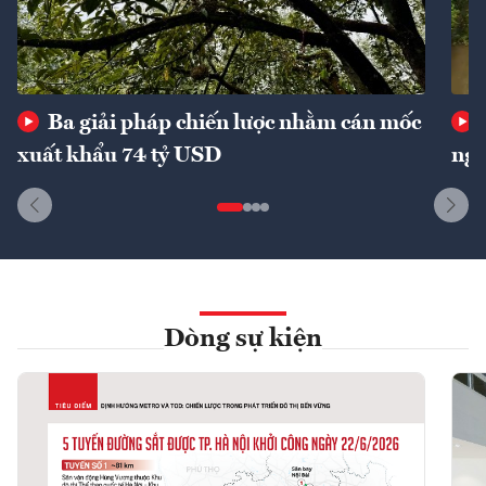
Ba giải pháp chiến lược nhằm cán mốc
xuất khẩu 74 tỷ USD
ngu
Dòng sự kiện