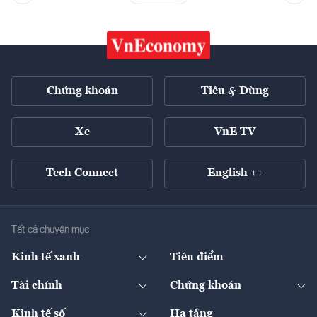
Chứng khoán
Tiêu & Dùng
Xe
VnE TV
Tech Connect
English ++
Tất cả chuyên mục
Kinh tế xanh
Tiêu điểm
Chuyển động xanh
Tài chính
Chứng khoán
Pháp lý
Ngân hàng
Doanh nghiệp niêm yết
Kinh tế số
Hạ tầng