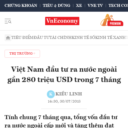
CHỨNG KHOÁN
TIÊU & DÙNG
XE
VNE TV
TECH CO
TIÊU ĐIỂM
ĐẦU TƯ
TÀI CHÍNH
KINH TẾ SỐ
KINH TẾ XANH
THỊ TRƯỜNG
Việt Nam đầu tư ra nước ngoài
gần 280 triệu USD trong 7 tháng
KIỀU LINH
K
14:30, 30/07/2018
Tính chung 7 tháng qua, tổng vốn đầu tư
ra nước ngoài cấp mới và tăng thêm đạt