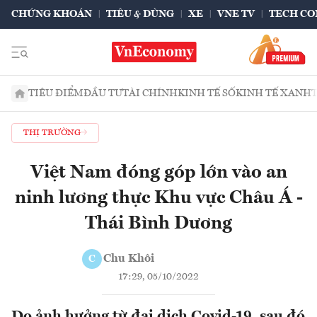
CHỨNG KHOÁN
TIÊU & DÙNG
XE
VNE TV
TECH CO
TIÊU ĐIỂM
ĐẦU TƯ
TÀI CHÍNH
KINH TẾ SỐ
KINH TẾ XANH
THỊ TRƯỜNG
Việt Nam đóng góp lớn vào an
ninh lương thực Khu vực Châu Á -
Thái Bình Dương
Chu Khôi
C
17:29, 05/10/2022
Do ảnh hưởng từ đại dịch Covid-19, sau đó