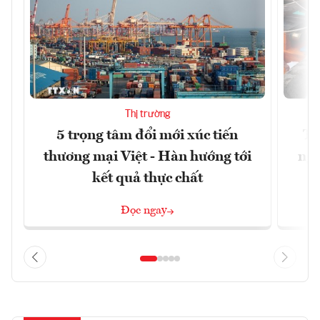
Thị trường
5 trọng tâm đổi mới xúc tiến
Th
thương mại Việt - Hàn hướng tới
ngh
kết quả thực chất
Đọc ngay