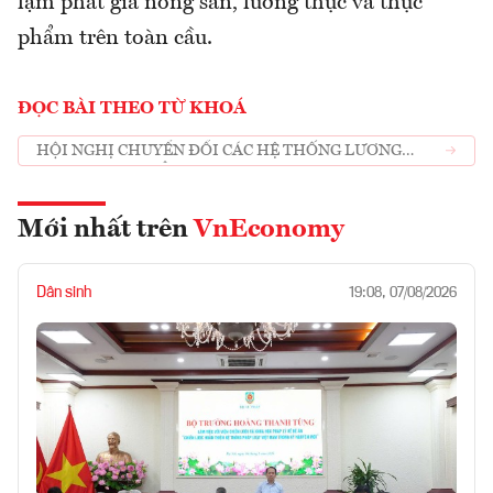
lạm phát giá nông sản, lương thực và thực
phẩm trên toàn cầu.
ĐỌC BÀI THEO TỪ KHOÁ
HỘI NGHỊ CHUYỂN ĐỔI CÁC HỆ THỐNG LƯƠNG
THỰC-THỰC PHẨM CHÂU Á-THÁI BÌNH DƯƠNG
Mới nhất trên
VnEconomy
Dân sinh
19:08, 07/08/2026