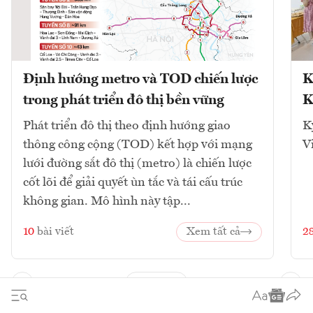
Định hướng metro và TOD chiến lược
K
trong phát triển đô thị bền vững
K
Phát triển đô thị theo định hướng giao
K
thông công cộng (TOD) kết hợp với mạng
V
lưới đường sắt đô thị (metro) là chiến lược
cốt lõi để giải quyết ùn tắc và tái cấu trúc
không gian. Mô hình này tập...
10
bài viết
Xem tất cả
2
1
2
3
4