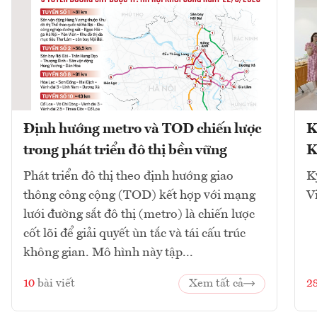
Định hướng metro và TOD chiến lược
K
trong phát triển đô thị bền vững
K
Phát triển đô thị theo định hướng giao
K
thông công cộng (TOD) kết hợp với mạng
V
lưới đường sắt đô thị (metro) là chiến lược
cốt lõi để giải quyết ùn tắc và tái cấu trúc
không gian. Mô hình này tập...
10
bài viết
Xem tất cả
2