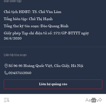
Ban Biên tập
Ẩm thực
Chủ tịch HĐBT: TS. Chử Văn Lâm
Tổng biên tập: Chử Thị Hạnh
Tổng thư ký tòa soạn: Đào Quang Bính
Giấy phép Tạp chí điện tử số: 272/GP-BTTTT ngày
26/6/2020
Liên hệ tòa soạn
Số 96-98 Hoàng Quốc Việt, Cầu Giấy, Hà Nội
02437552050
Liên hệ quảng cáo
Theo dõi VnEconomy