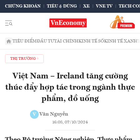
CHỨNG KHOÁN
TIÊU & DÙNG
XE
VNE TV
TECH CO
TIÊU ĐIỂM
ĐẦU TƯ
TÀI CHÍNH
KINH TẾ SỐ
KINH TẾ XANH
THỊ TRƯỜNG
Việt Nam – Ireland tăng cường
thúc đẩy hợp tác trong ngành thực
phẩm, đồ uống
Vân Nguyễn
V
16:08, 07/10/2024
Theo Bộ trưởng Nông nghiệp, Thực phẩm