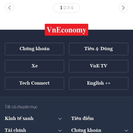
1
2
3
4
Chứng khoán
Tiêu & Dùng
Xe
VnE TV
Tech Connect
English ++
Tất cả chuyên mục
Kinh tế xanh
Tiêu điểm
Chuyển động xanh
Tài chính
Chứng khoán