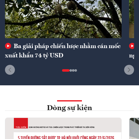
Ba giải pháp chiến lược nhằm cán mốc
xuất khẩu 74 tỷ USD
ngu
Dòng sự kiện