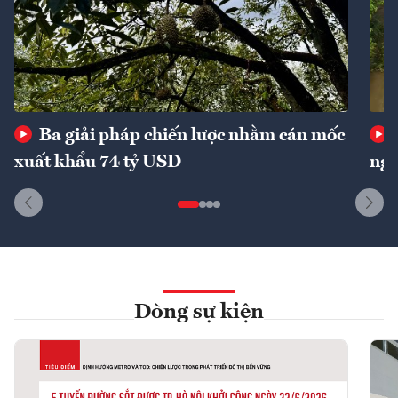
Ba giải pháp chiến lược nhằm cán mốc
xuất khẩu 74 tỷ USD
ngu
Dòng sự kiện