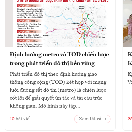
Định hướng metro và TOD chiến lược
K
trong phát triển đô thị bền vững
K
Phát triển đô thị theo định hướng giao
K
thông công cộng (TOD) kết hợp với mạng
V
lưới đường sắt đô thị (metro) là chiến lược
cốt lõi để giải quyết ùn tắc và tái cấu trúc
không gian. Mô hình này tập...
10
bài viết
Xem tất cả
2