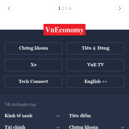
1
2
3
4
Chứng khoán
Tiêu & Dùng
Xe
VnE TV
Tech Connect
English ++
Tất cả chuyên mục
Kinh tế xanh
Tiêu điểm
Chuyển động xanh
Tài chính
Chứng khoán