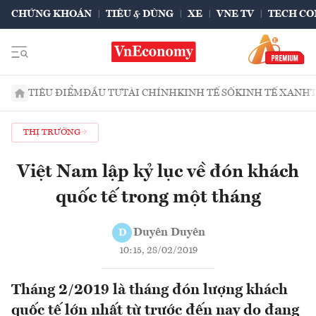
CHỨNG KHOÁN
TIÊU & DÙNG
XE
VNE TV
TECH CO
TIÊU ĐIỂM
ĐẦU TƯ
TÀI CHÍNH
KINH TẾ SỐ
KINH TẾ XANH
THỊ TRƯỜNG
Việt Nam lập kỷ lục về đón khách
quốc tế trong một tháng
Duyên Duyên
D
10:15, 28/02/2019
Tháng 2/2019 là tháng đón lượng khách
quốc tế lớn nhất từ trước đến nay do đang