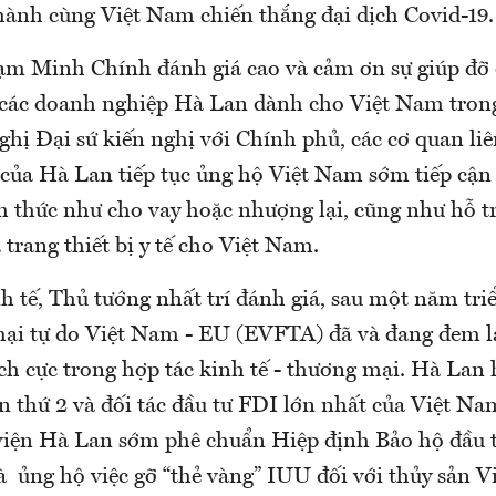
 hành cùng Việt Nam chiến thắng đại dịch Covid-19.
m Minh Chính đánh giá cao và cảm ơn sự giúp đỡ 
 các doanh nghiệp Hà Lan dành cho Việt Nam tron
ghị Đại sứ kiến nghị với Chính phủ, các cơ quan li
của Hà Lan tiếp tục ủng hộ Việt Nam sớm tiếp cận
h thức như cho vay hoặc nhượng lại, cũng như hỗ t
à trang thiết bị y tế cho Việt Nam.
h tế, Thủ tướng nhất trí đánh giá, sau một năm tri
ại tự do Việt Nam - EU (EVFTA) đã và đang đem l
ch cực trong hợp tác kinh tế - thương mại. Hà Lan h
n thứ 2 và đối tác đầu tư FDI lớn nhất của Việt Na
viện Hà Lan sớm phê chuẩn Hiệp định Bảo hộ đầu 
 ủng hộ việc gỡ “thẻ vàng” IUU đối với thủy sản V