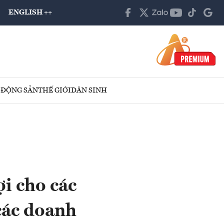
ENGLISH ++
 ĐỘNG SẢN
THẾ GIỚI
DÂN SINH
ợi cho các
các doanh