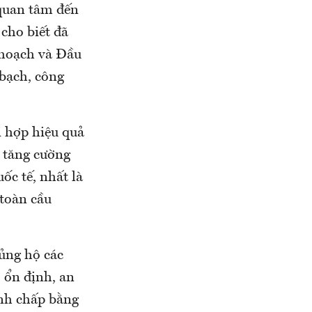
 quan tâm đến
cho biết đã
 hoạch và Đầu
 bạch, công
 hợp hiệu quả
c tăng cường
ốc tế, nhất là
 toàn cầu
ủng hộ các
 ổn định, an
anh chấp bằng