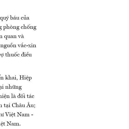
quý báu của
g phòng chống
ên quan và
 nguồn vắc-xin
rợ thuốc điều
ển khai, Hiệp
ại những
iện là đối tác
m tại Châu Âu;
tư Việt Nam -
iệt Nam.