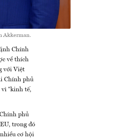
th Akkerman.
định Chính
ợc về thích
 với Việt
ai Chính phủ
vì “kinh tế,
 Chính phủ
 EU, trong đó
nhiều cơ hội