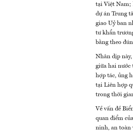
tại Việt Nam;
dự án Trung t
giao Uỷ ban n
tư khẩn trương
bằng theo đún
Nhân dịp này,
giữa hai nước 
hợp tác, ủng h
tại Liên hợp q
trong thời gian
Về vấn đề Biể
quan điểm của
ninh, an toàn 