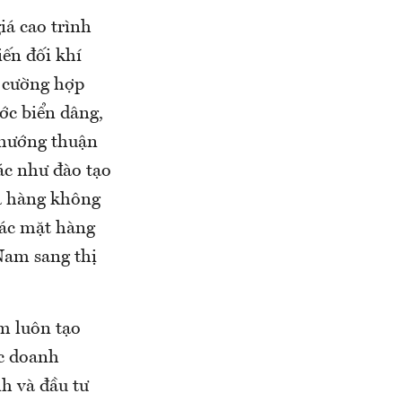
iá cao trình
iến đối khí
g cường hợp
ớc biển dâng,
o hướng thuận
ác như đào tạo
và hàng không
 các mặt hàng
 Nam sang thị
m luôn tạo
ác doanh
h và đầu tư