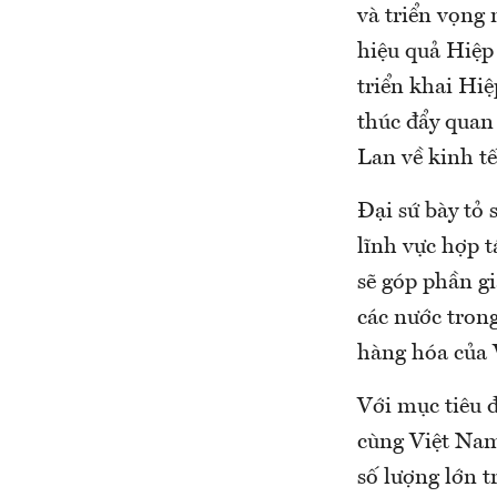
và triển vọng
hiệu quả Hiệp
triển khai Hi
thúc đẩy quan
Lan về kinh tế
Đại sứ bày tỏ 
lĩnh vực hợp t
sẽ góp phần g
các nước tron
hàng hóa của 
Với mục tiêu
cùng Việt Nam
số lượng lớn t