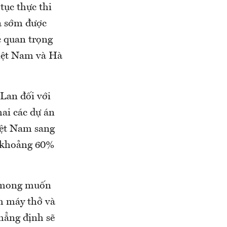
tục thực thi
à sớm được
c quan trọng
Việt Nam và Hà
 Lan đối với
hai các dự án
iệt Nam sang
m khoảng 60%
n mong muốn
m máy thở và
khẳng định sẽ