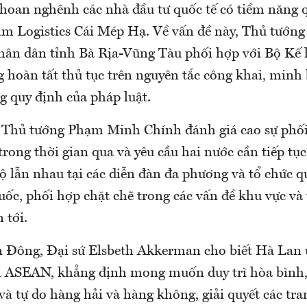
 hoan nghênh các nhà đầu tư quốc tế có tiềm năng
âm Logistics Cái Mép Hạ. Về vấn đề này, Thủ tướng 
hân dân tỉnh Bà Rịa-Vũng Tàu phối hợp với Bộ Kế
 hoàn tất thủ tục trên nguyên tắc công khai, minh
g quy định của pháp luật.
 Thủ tướng Phạm Minh Chính đánh giá cao sự phối
trong thời gian qua và yêu cầu hai nước cần tiếp tụ
ộ lẫn nhau tại các diễn đàn đa phương và tổ chức qu
uốc, phối hợp chặt chẽ trong các vấn đề khu vực và
 tới.
n Đông, Đại sứ Elsbeth Akkerman cho biết Hà Lan 
 ASEAN, khẳng định mong muốn duy trì hòa bình,
và tự do hàng hải và hàng không, giải quyết các tr