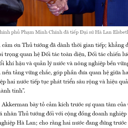
hính phủ Phạm Minh Chính đã tiếp Đại sứ Hà Lan Elsbe
 cảm ơn Thủ tướng đã dành thời gian tiếp; khẳng 
 trọng quan hệ Đối tác toàn diện, Đối tác chiến lư
ổi khí hậu và quản lý nước và nông nghiệp bền vững
à nền tảng vững chắc, góp phần đưa quan hệ giữa h
p hai nước tiếp tục phát triển sâu rộng và hiệu quả 
ành tinh”.
h Akkerman bày tỏ cảm kích trước sự quan tâm của
á nhân Thủ tướng đối với cộng đồng doanh nghiệp
nghiệp Hà Lan; cho rằng hai nước đang đứng trước 