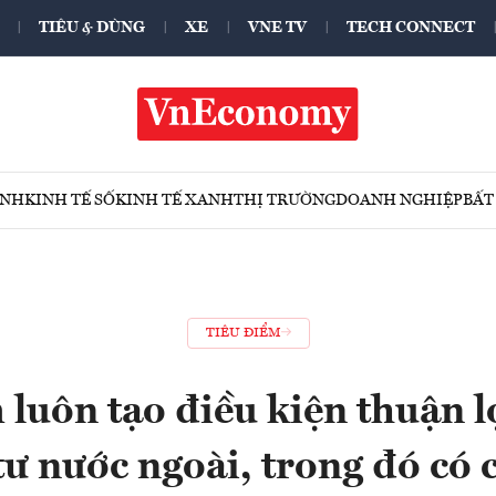
TIÊU & DÙNG
XE
VNE TV
TECH CONNECT
ÍNH
KINH TẾ SỐ
KINH TẾ XANH
THỊ TRƯỜNG
DOANH NGHIỆP
BẤT
TIÊU ĐIỂM
luôn tạo điều kiện thuận l
tư nước ngoài, trong đó có 