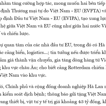
 nhằm tăng cường hợp tác, mong muốn hai bên tiếp 
 định Thương mại tự do Việt Nam - EU (EVFTA) v
ệp định Đầu tư Việt Nam - EU (EVIPA), tạo xung lự
 hệ giữa Việt Nam và EU cũng như giữa hai nước 
 và chiến lược.
sự quan tâm của các nhà đầu tư EU, trong đó có Hà
ác cảng biển, logistics…; tin tưởng nếu được triển k
iảm giá thành vận chuyển, gia tăng dòng hàng từ V
g khu vực châu Âu; cho biết cảng Rotterdam chiế
Việt Nam vào khu vực.
 đó, Chính phủ và cộng đồng doanh nghiệp Hà La
 kiểm soát dịch bệnh; thông báo gửi tặng Việt Na
rang thiết bị, vật tư y tế trị giá khoảng 43 tỷ đồng, 