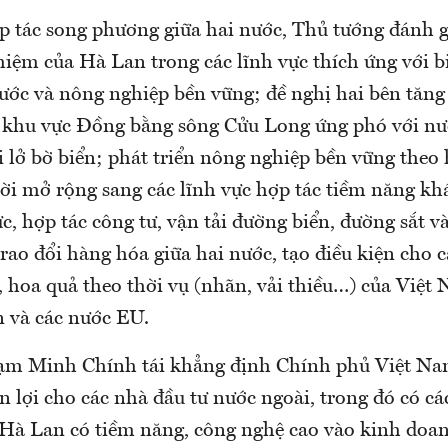
ợp tác song phương giữa hai nước, Thủ tướng đánh g
iệm của Hà Lan trong các lĩnh vực thích ứng với b
nước và nông nghiệp bền vững; đề nghị hai bên tăn
ển khu vực Đồng bằng sông Cửu Long ứng phó với nư
ói lở bờ biển; phát triển nông nghiệp bền vững the
hời mở rộng sang các lĩnh vực hợp tác tiềm năng kh
c, hợp tác công tư, vận tải đường biển, đường sắt 
trao đổi hàng hóa giữa hai nước, tạo điều kiện cho
 hoa quả theo thời vụ (nhãn, vải thiều…) của Việt
 và các nước EU.
ạm Minh Chính tái khẳng định Chính phủ Việt Na
n lợi cho các nhà đầu tư nước ngoài, trong đó có c
Hà Lan có tiềm năng, công nghệ cao vào kinh doan