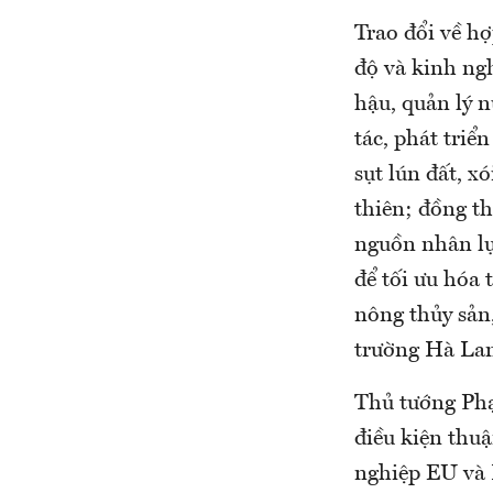
Trao đổi về h
độ và kinh ngh
hậu, quản lý 
tác, phát tri
sụt lún đất, x
thiên; đồng t
nguồn nhân lự
để tối ưu hóa 
nông thủy sản,
trường Hà Lan
Thủ tướng Ph
điều kiện thuậ
nghiệp EU và 