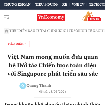
CHỨNG KHOÁN
TIÊU & DÙNG
XE
VNE TV
TECH CO
TIÊU ĐIỂM
ĐẦU TƯ
TÀI CHÍNH
KINH TẾ SỐ
KINH TẾ XANH
TIÊU ĐIỂM
Việt Nam mong muốn đưa quan
hệ Đối tác Chiến lược toàn diện
với Singapore phát triển sâu sắc
Quang Thanh
Q
08:49, 13/03/2025
Trong khuôn khổ chuyến thăm chính thức