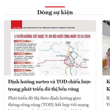
Dòng sự kiện
Định hướng metro và TOD chiến lược
K
trong phát triển đô thị bền vững
K
Phát triển đô thị theo định hướng giao
K
thông công cộng (TOD) kết hợp với mạng
V