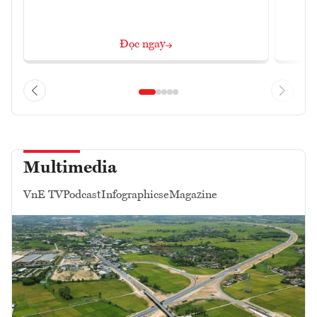
Đọc ngay
Multimedia
VnE TV
Podcast
Infographics
eMagazine