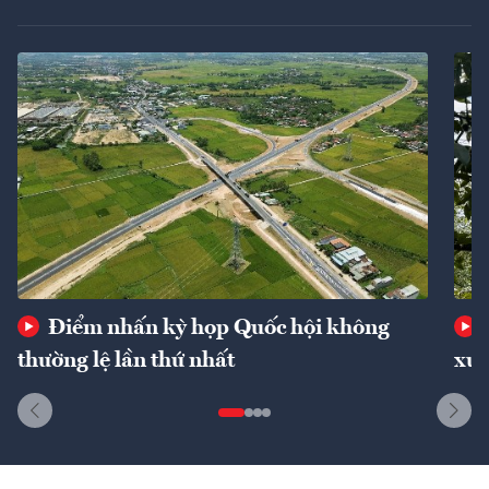
Điểm nhấn kỳ họp Quốc hội không
thường lệ lần thứ nhất
xuấ