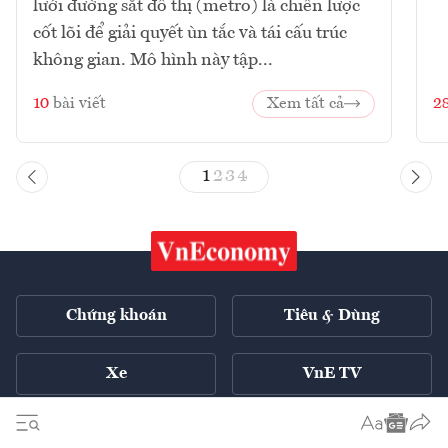
lưới đường sắt đô thị (metro) là chiến lược
cốt lõi để giải quyết ùn tắc và tái cấu trúc
không gian. Mô hình này tập...
10
bài viết
Xem tất cả
2
1
2
3
4
Chứng khoán
Tiêu & Dùng
Xe
VnE TV
Tech Connect
English ++