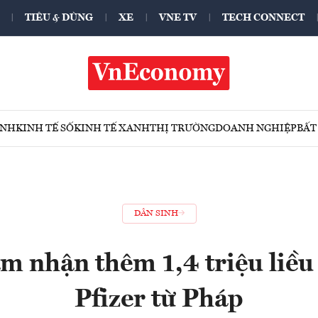
TIÊU & DÙNG
XE
VNE TV
TECH CONNECT
ÍNH
KINH TẾ SỐ
KINH TẾ XANH
THỊ TRƯỜNG
DOANH NGHIỆP
BẤT
DÂN SINH
m nhận thêm 1,4 triệu liều
Pfizer từ Pháp