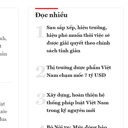
Đọc nhiều
1
Sau sắp xếp, hiệu trưởng,
hiệu phó muốn thôi việc sẽ
ành,
được giải quyết theo chính
t
sách tinh giản
phản
2
Thị trường dược phẩm Việt
Nam chạm mốc 7 tỷ USD
3
Xây dựng, hoàn thiện hệ
thống pháp luật Việt Nam
đạt
trong kỷ nguyên mới
ước
đưa
Bộ Nội vụ: Mức đóng bảo