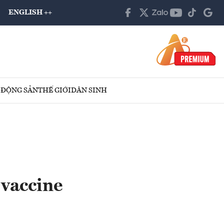
ENGLISH ++
 ĐỘNG SẢN
THẾ GIỚI
DÂN SINH
 vaccine