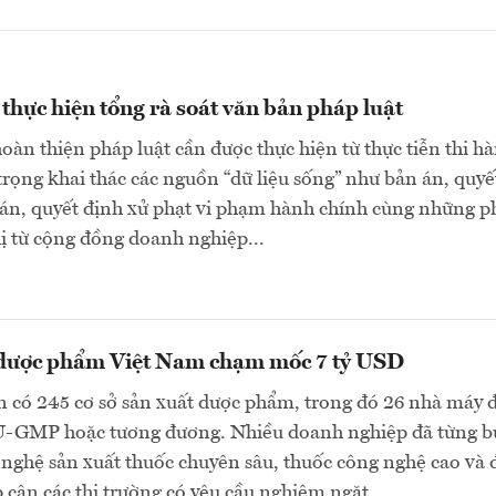
thực hiện tổng rà soát văn bản pháp luật
hoàn thiện pháp luật cần được thực hiện từ thực tiễn thi h
trọng khai thác các nguồn “dữ liệu sống” như bản án, quyế
 án, quyết định xử phạt vi phạm hành chính cùng những 
ị từ cộng đồng doanh nghiệp...
 dược phẩm Việt Nam chạm mốc 7 tỷ USD
 có 245 cơ sở sản xuất dược phẩm, trong đó 26 nhà máy 
U-GMP hoặc tương đương. Nhiều doanh nghiệp đã từng b
nghệ sản xuất thuốc chuyên sâu, thuốc công nghệ cao và 
 cận các thị trường có yêu cầu nghiêm ngặt....