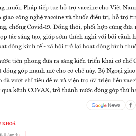
 muốn Pháp tiếp tục hỗ trợ vaccine cho Việt Nam,
 giao công nghệ vaccine và thuốc điều trị, hỗ trợ tra
òng, chống Covid-19. Đồng thời, phối hợp cùng đưa 
p tác sáng tạo, giúp sớm thích nghi với bối cảnh h
ạt động kinh tế - xã hội trở lại hoạt động bình thư
nước tiên phong đưa ra sáng kiến triển khai cơ ch
 đóng góp mạnh mẽ cho cơ chế này. Bộ Ngoại giao
p đã vượt chỉ tiêu đề ra và viện trợ 67 triệu liều vac
 qua kênh COVAX, trở thành nước đóng góp thứ ha
Ừ KHOÁ
át tháng 4