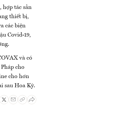
 hợp tác sản
ng thiết bị,
ra các biện
ậu Covid-19,
ờng.
ế COVAX và có
 Pháp cho
cine cho hơn
i sau Hoa Kỳ.