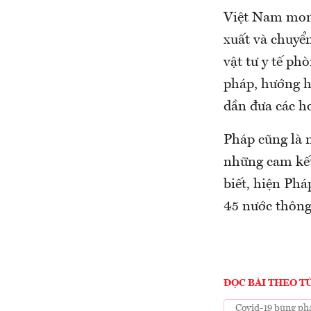
Việt Nam mong
xuất và chuyển
vật tư y tế ph
pháp, hướng hợ
dần đưa các ho
Pháp cũng là 
những cam kết
biết, hiện Phá
45 nước thông
ĐỌC BÀI THEO T
Covid-19 bùng ph