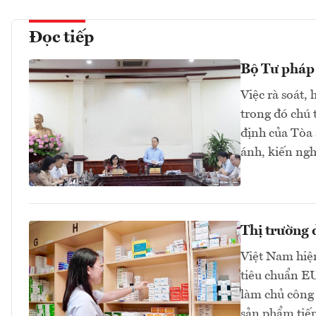
Đọc tiếp
Bộ Tư pháp 
Việc rà soát, 
trong đó chú 
định của Tòa
ánh, kiến ngh
Thị trường
Việt Nam hiện
tiêu chuẩn E
làm chủ công 
sản phẩm tiếp