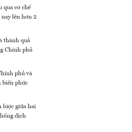
u qua cơ chế
 nay lên hơn 2
là thành quả
ng Chính phủ
Chính phủ và
n biến phức
 lược giữa hai
chống dịch