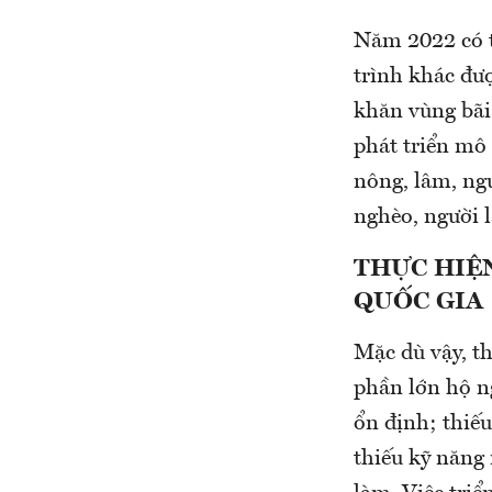
Năm 2022 có tr
trình khác đượ
khăn vùng bãi 
phát triển mô
nông, lâm, ng
nghèo, người 
THỰC HIỆ
QUỐC GIA
Mặc dù vậy, th
phần lớn hộ n
ổn định; thiếu
thiếu kỹ năng 