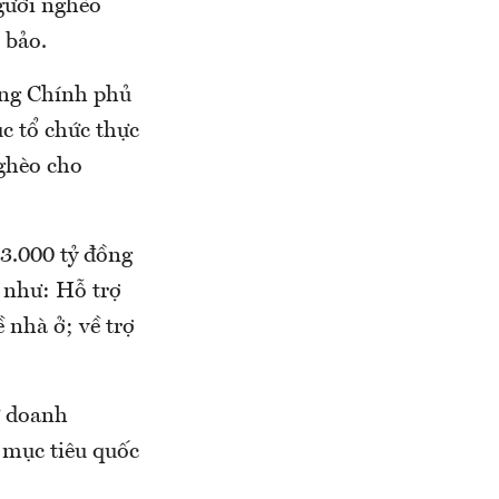
người nghèo
 bảo.
ớng Chính phủ
ục tổ chức thực
ghèo cho
23.000 tỷ đồng
 như: Hỗ trợ
ề nhà ở; về trợ
ừ doanh
 mục tiêu quốc