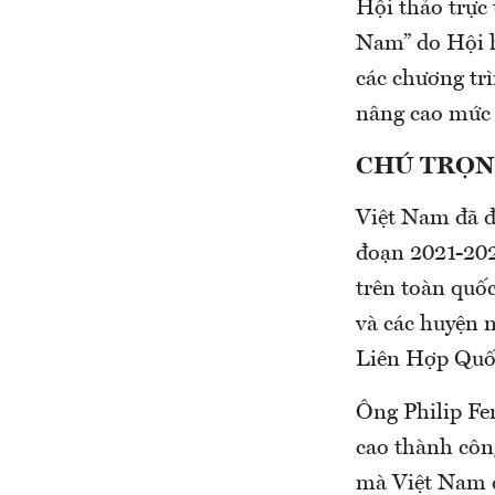
Hội thảo trực
Nam” do Hội h
các chương tr
nâng cao mức 
CHÚ TRỌN
Việt Nam đã đ
đoạn 2021-202
trên toàn quốc
và các huyện 
Liên Hợp Quốc
Ông Philip Fe
cao thành côn
mà Việt Nam đ