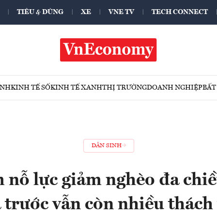
TIÊU & DÙNG
XE
VNE TV
TECH CONNECT
ÍNH
KINH TẾ SỐ
KINH TẾ XANH
THỊ TRƯỜNG
DOANH NGHIỆP
BẤT
DÂN SINH
 nỗ lực giảm nghèo đa chi
 trước vẫn còn nhiều thách