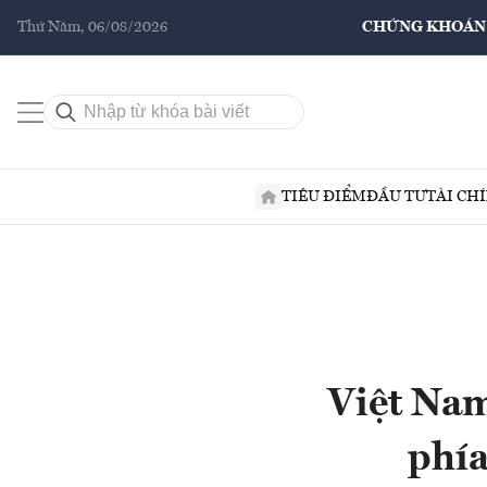
Thứ Năm, 06/08/2026
CHỨNG KHOÁN
TIÊU ĐIỂM
ĐẦU TƯ
TÀI CH
Việt Nam
phía