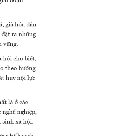
giai đoạn
á, già hóa dân
g đặt ra những
n vững.
hội cho biết,
̀o theo hướng
át huy nội lực
ất là ở các
c nghề nghiệp,
 sinh xã hội.