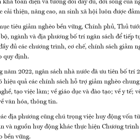
 khá toàn diện và tương đối đầy đủ, đời sống của 
 cải thiện, nâng cao, an sinh xã hội luôn được đảm
mục tiêu giảm nghèo bền vững, Chính phủ, Thủ tư
 bộ, ngành và địa phương bố trí ngân sách để tiếp t
 đầy đủ các chương trình, cơ chế, chính sách giảm n
o quy định.
g năm 2022, ngân sách nhà nước đã ưu tiên bố trí 
có hiệu quả các chính sách hỗ trợ giảm nghèo chung
ghề, tạo việc làm; về giáo dục và đào tạo; về y tế; v
về văn hóa, thông tin.
các địa phương cũng chú trọng việc huy động vốn t
ân và nguồn huy động khác thực hiện Chương trình
o bền vững.