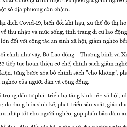
n khai Chương trình mục tiêu quốc gia giảm nghèo 
ột số địa phương còn chậm.
ại dịch Covid-19, biến đổi khí hậu, xu thế đô thị ho
 về thu nhập và mức sống, tình trạng di cư lao độn
 lớn đối với công tác an sinh xã hội, giảm nghèo bề
ối cảnh như vậy, Bộ Lao động – Thương binh và Xã 
3 tiếp tục hoàn thiện cơ chế, chính sách giảm nghe
 kiện, từng bước xóa bỏ chính sách "cho không", ph
t nghèo của người dân và cộng đồng.
ú trọng đầu tư phát triển hạ tầng kinh tế - xã hội, nh
 đa dạng hóa sinh kế, phát triển sản xuất, giáo dụ
thu nhập tốt cho người nghèo, góp phần bảo đảm an