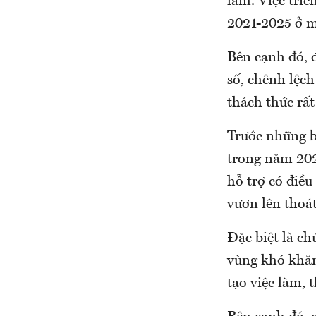
làm. Việc triể
2021-2025 ở m
Bên cạnh đó, đ
số, chênh lệch
thách thức rất
Trước những b
trong năm 202
hỗ trợ có điều
vươn lên thoá
Đặc biệt là ch
vùng khó khăn;
tạo việc làm, 