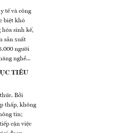
 y tế và công
c biệt khó
 hóa sinh kế,
n sản xuất
5.000 người
năng nghề...
ỤC TIÊU
thức. Bởi
ập thấp, không
hông tin;
iếp cận việc