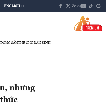
ENGLISH ++
 ĐỘNG SẢN
THẾ GIỚI
DÂN SINH
ều, nhưng
 thức