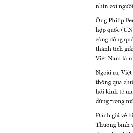
nhìn coi ngườ
Ông Philip Fe
hợp quốc (UND
cộng đồng quố
thành tích gi
Việt Nam là nh
Ngoài ra, Việt
thông qua chư
hồi kinh tế m
dùng trong nư
Đánh giá về h
Thương binh v