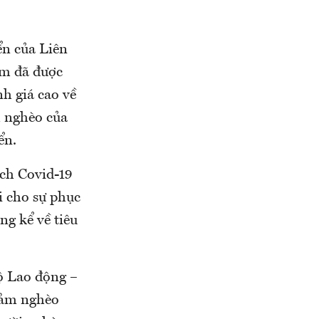
ển của Liên
am đã được
h giá cao về
m nghèo của
ển.
ịch Covid-19
i cho sự phục
g kể về tiêu
ộ Lao động –
iảm nghèo