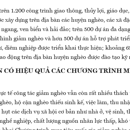
ên 1.200 công trình giao thông, thủy lợi, giáo dục,
c xây dựng trên địa bàn các huyện nghèo, các xã đặ
ngang, ven biển và hải đảo; trên 500 dự án đa dạng
 hình giảm nghèo và hơn 500 dự án hỗ trợ phát triể
ư, diêm nghiệp được triển khai thực hiện; khoảng 6
lao động trên địa bàn huyện nghèo được đào tạo kỹ 
N CÓ HIỆU QUẢ CÁC CHƯƠNG TRÌNH M
ực tế công tác giảm nghèo vẫn còn rất nhiều thách 
ghèo, hộ cận nghèo thiếu sinh kế, việc làm, thu nh
 hụt các dịch vụ xã hội cơ bản như nhà ở, vệ sinh, t
nghề nghiệp, chất lượng nguồn nhân lực thấp, khó t