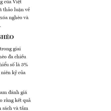
g của Việt
 thảo luận về
 xóa nghèo và
.
GHÈO
trong giai
hèo đa chiều
thiểu số là 3%
 niên kỷ của
Nam đánh giá
o rằng kết quả
h sách và tầm