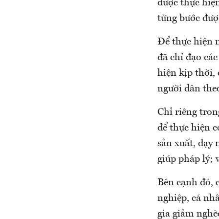
được thực hiện
từng bước được
Để thực hiện 
đã chỉ đạo các
hiện kịp thời,
người dân the
Chỉ riêng tron
để thực hiện 
sản xuất, dạy n
giúp pháp lý; 
Bên cạnh đó, 
nghiệp, cá nh
gia giảm nghè