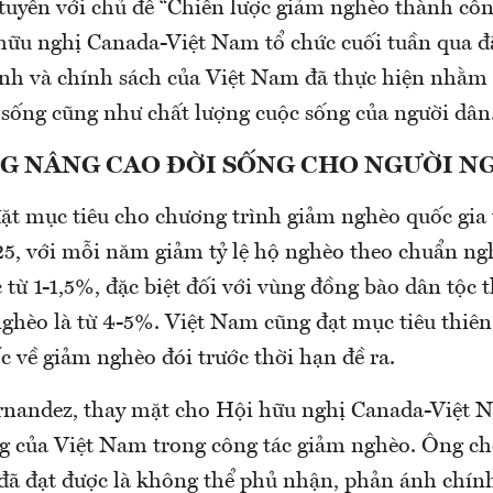
 tuyến với chủ đề “Chiến lược giảm nghèo thành côn
ữu nghị Canada-Việt Nam tổ chức cuối tuần qua đã
ình và chính sách của Việt Nam đã thực hiện nhằm
sống cũng như chất lượng cuộc sống của người dân
G NÂNG CAO ĐỜI SỐNG CHO NGƯỜI N
ặt mục tiêu cho chương trình giảm nghèo quốc gia 
5, với mỗi năm giảm tỷ lệ hộ nghèo theo chuẩn ng
 từ 1-1,5%, đặc biệt đối với vùng đồng bào dân tộc 
nghèo là từ 4-5%. Việt Nam cũng đạt mục tiêu thiên
 về giảm nghèo đói trước thời hạn đề ra.
rnandez, thay mặt cho Hội hữu nghị Canada-Việt 
g của Việt Nam trong công tác giảm nghèo. Ông ch
ã đạt được là không thể phủ nhận, phản ánh chín