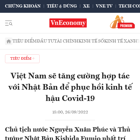
CHỨNG KHOÁN
TIÊU & DÙNG
XE
VNE TV
TECH CO
TIÊU ĐIỂM
ĐẦU TƯ
TÀI CHÍNH
KINH TẾ SỐ
KINH TẾ XANH
TIÊU ĐIỂM
Việt Nam sẽ tăng cường hợp tác
với Nhật Bản để phục hồi kinh tế
hậu Covid-19
18:00, 26/09/2022
Chủ tịch nước Nguyễn Xuân Phúc và Thủ
tướng Nhật Bản Kishida Fumio nhất trí