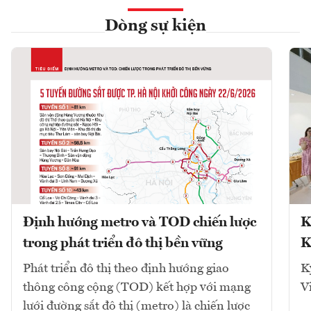
Dòng sự kiện
Định hướng metro và TOD chiến lược
K
trong phát triển đô thị bền vững
K
Phát triển đô thị theo định hướng giao
K
thông công cộng (TOD) kết hợp với mạng
V
lưới đường sắt đô thị (metro) là chiến lược