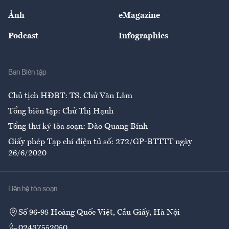
Sự kiện
Nhân lực
Ảnh
eMagazine
Đẹp +
An sinh
Podcast
Infographics
Giải trí
Y tế
Nhà
Ban Biên tập
Ẩm thực
Chủ tịch HĐBT: TS. Chử Văn Lâm
Tổng biên tập: Chử Thị Hạnh
Tổng thư ký tòa soạn: Đào Quang Bính
Giấy phép Tạp chí điện tử số: 272/GP-BTTTT ngày
26/6/2020
Liên hệ tòa soạn
Số 96-98 Hoàng Quốc Việt, Cầu Giấy, Hà Nội
02437552050