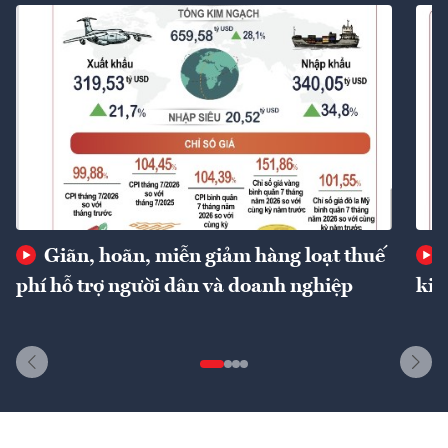
Giãn, hoãn, miễn giảm hàng loạt thuế
phí hỗ trợ người dân và doanh nghiệp
kin