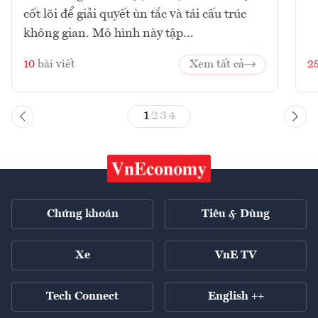
cốt lõi để giải quyết ùn tắc và tái cấu trúc
không gian. Mô hình này tập...
10
bài viết
Xem tất cả
2
1
2
3
4
Chứng khoán
Tiêu & Dùng
Xe
VnE TV
Tech Connect
English ++