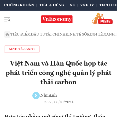
CHỨNG KHOÁN
TIÊU & DÙNG
XE
VNE TV
TECH CO
TIÊU ĐIỂM
ĐẦU TƯ
TÀI CHÍNH
KINH TẾ SỐ
KINH TẾ XANH
KINH TẾ XANH
Việt Nam và Hàn Quốc hợp tác
phát triển công nghệ quản lý phát
thải carbon
Nhĩ Anh
N
19:53, 08/10/2024
Hợp tác nhằm mở rộng thị trường, thúc