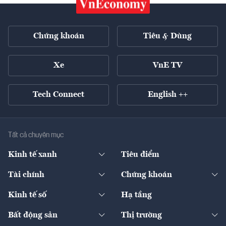
Chứng khoán
Tiêu & Dùng
Xe
VnE TV
Tech Connect
English ++
Tất cả chuyên mục
Kinh tế xanh
Tiêu điểm
Chuyển động xanh
Tài chính
Chứng khoán
Pháp lý
Ngân hàng
Doanh nghiệp niêm yết
Kinh tế số
Hạ tầng
Thương hiệu xanh
Thị trường vốn
Thị trường
Sản phẩm - Thị trường
Bất động sản
Thị trường
Diễn đàn
Thuế
Đầu tư