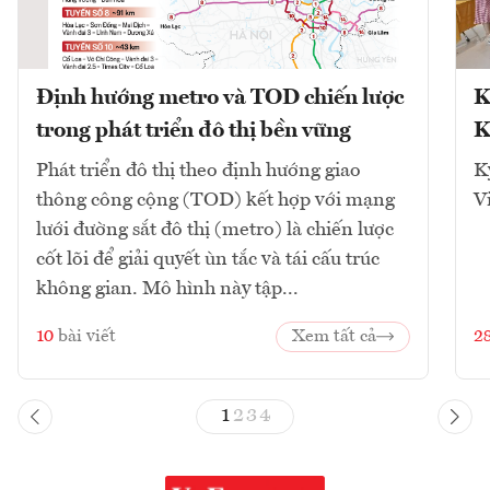
Định hướng metro và TOD chiến lược
K
trong phát triển đô thị bền vững
K
Phát triển đô thị theo định hướng giao
K
thông công cộng (TOD) kết hợp với mạng
V
lưới đường sắt đô thị (metro) là chiến lược
cốt lõi để giải quyết ùn tắc và tái cấu trúc
không gian. Mô hình này tập...
10
bài viết
Xem tất cả
2
1
2
3
4