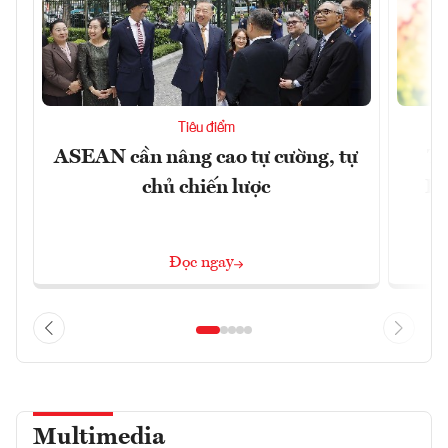
Tiêu điểm
ASEAN cần nâng cao tự cường, tự
Tổ
chủ chiến lược
Lâ
Đọc ngay
Multimedia