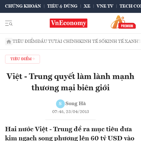
CHỨNG KHOÁN
TIÊU & DÙNG
XE
VNE TV
TECH CO
TIÊU ĐIỂM
ĐẦU TƯ
TÀI CHÍNH
KINH TẾ SỐ
KINH TẾ XANH
TIÊU ĐIỂM
Việt - Trung quyết làm lành mạnh
thương mại biên giới
Song Hà
S
07:45, 23/04/2013
Hai nước Việt - Trung đề ra mục tiêu đưa
kim ngạch song phương lên 60 tỷ USD vào