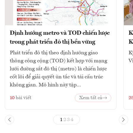
Định hướng metro và TOD chiến lược
K
trong phát triển đô thị bền vững
K
Phát triển đô thị theo định hướng giao
K
thông công cộng (TOD) kết hợp với mạng
V
lưới đường sắt đô thị (metro) là chiến lược
cốt lõi để giải quyết ùn tắc và tái cấu trúc
không gian. Mô hình này tập...
10
bài viết
Xem tất cả
2
1
2
3
4