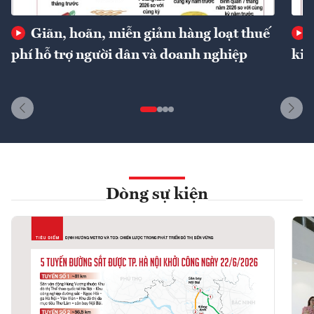
Giãn, hoãn, miễn giảm hàng loạt thuế
phí hỗ trợ người dân và doanh nghiệp
kin
Dòng sự kiện