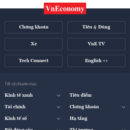
Chứng khoán
Tiêu & Dùng
Xe
VnE TV
Tech Connect
English ++
Tất cả chuyên mục
Kinh tế xanh
Tiêu điểm
Chuyển động xanh
Tài chính
Chứng khoán
Pháp lý
Ngân hàng
Doanh nghiệp niêm yết
Kinh tế số
Hạ tầng
Thương hiệu xanh
Thị trường vốn
Thị trường
Sản phẩm - Thị trường