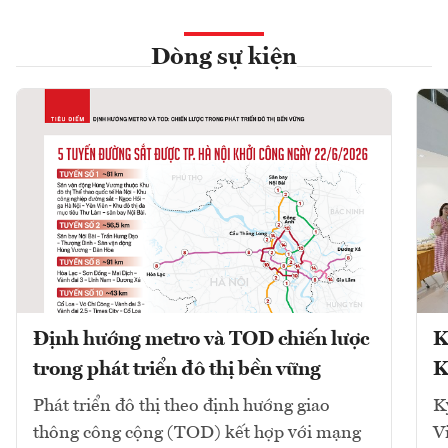
Dòng sự kiện
Định hướng metro và TOD chiến lược
K
trong phát triển đô thị bền vững
K
Phát triển đô thị theo định hướng giao
K
thông công cộng (TOD) kết hợp với mạng
V