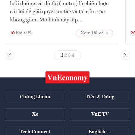
lưới đường sắt đô thị (metro) là chiến lược
cốt lõi để giải quyết ùn tắc và tái cấu trúc
không gian. Mô hình này tập...
10
bài viết
Xem tất cả
2
1
2
3
4
Chứng khoán
Tiêu & Dùng
Xe
VnE TV
Tech Connect
English ++