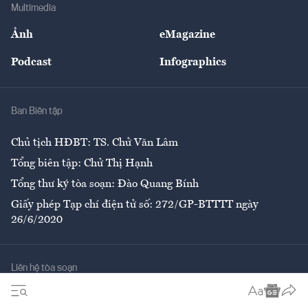
Bảo hiểm
Multimedia
Sự kiện
Nhân lực
Ảnh
eMagazine
Đẹp +
An sinh
Podcast
Infographics
Giải trí
Y tế
Nhà
Ban Biên tập
Ẩm thực
Chủ tịch HĐBT: TS. Chử Văn Lâm
Tổng biên tập: Chử Thị Hạnh
Tổng thư ký tòa soạn: Đào Quang Bính
Giấy phép Tạp chí điện tử số: 272/GP-BTTTT ngày
26/6/2020
Liên hệ tòa soạn
Số 96-98 Hoàng Quốc Việt, Cầu Giấy, Hà Nội