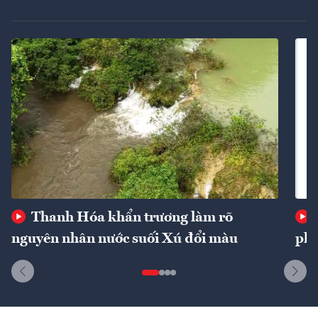
Thanh Hóa khẩn trương làm rõ
nguyên nhân nước suối Xú đổi màu
phí