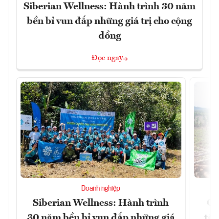
Siberian Wellness: Hành trình 30 năm
bền bỉ vun đắp những giá trị cho cộng
đồng
Đọc ngay
Doanh nghiệp
Siberian Wellness: Hành trình
Gi
30 năm bền bỉ vun đắp những giá
tăn