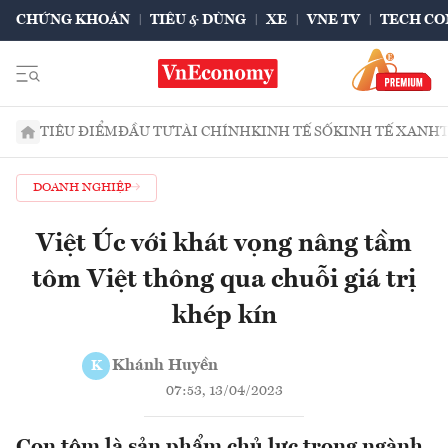
CHỨNG KHOÁN
TIÊU & DÙNG
XE
VNE TV
TECH CO
TIÊU ĐIỂM
ĐẦU TƯ
TÀI CHÍNH
KINH TẾ SỐ
KINH TẾ XANH
DOANH NGHIỆP
Việt Úc với khát vọng nâng tầm
tôm Việt thông qua chuỗi giá trị
khép kín
Khánh Huyền
K
07:53, 13/04/2023
Con tôm là sản phẩm chủ lực trong ngành