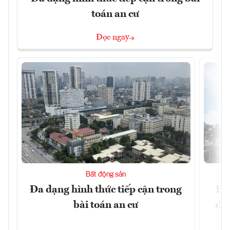
toán an cư
Đọc ngay
Bất động sản
Đa dạng hình thức tiếp cận trong
Hà
bài toán an cư
đặc