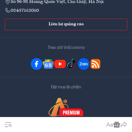
Số 96-98 Hoàng Quốc Việt, Cầu Giấy, Hà Nội
02437552050
Liên hệ quảng cáo
Theo dõi VnEconomy
Đặt mua ấn phẩm