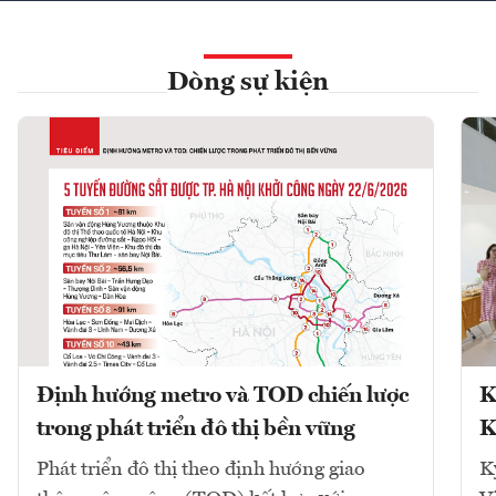
Dòng sự kiện
Định hướng metro và TOD chiến lược
K
trong phát triển đô thị bền vững
K
Phát triển đô thị theo định hướng giao
K