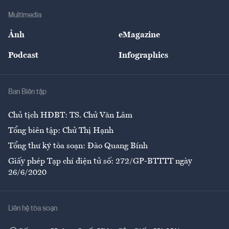
Doanh nghiệp
Địa phương
Thị trường
Bảo hiểm
Multimedia
Sự kiện
Nhân lực
Ảnh
eMagazine
Đẹp +
An sinh
Podcast
Infographics
Giải trí
Y tế
Nhà
Ban Biên tập
Ẩm thực
Chủ tịch HĐBT: TS. Chử Văn Lâm
Tổng biên tập: Chử Thị Hạnh
Tổng thư ký tòa soạn: Đào Quang Bính
Giấy phép Tạp chí điện tử số: 272/GP-BTTTT ngày
26/6/2020
Liên hệ tòa soạn