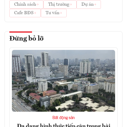
Chính sách
Thị trường
Dự án
Cafe BĐS
Tư vấn
Đừng bỏ lỡ
Bất động sản
Đa dạng hình thức tiếp cận trong bài