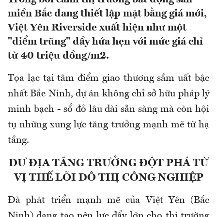
miền Bắc đang thiết lập mặt bằng giá mới,
Việt Yên Riverside xuất hiện như một
"điểm trũng" đầy hứa hẹn với mức giá chỉ
từ 40 triệu đồng/m2.
Tọa lạc tại tâm điểm giao thương sầm uất bậc
nhất Bắc Ninh, dự án không chỉ sở hữu pháp lý
minh bạch - sổ đỏ lâu dài sẵn sàng mà còn hội
tụ những xung lực tăng trưởng mạnh mẽ từ hạ
tầng.
DƯ ĐỊA TĂNG TRƯỞNG ĐỘT PHÁ TỪ
VỊ THẾ LÕI ĐÔ THỊ CÔNG NGHIỆP
Đà phát triển mạnh mẽ của Việt Yên (Bắc
Ninh) đang tạo nên lực đẩy lớn cho thị trường