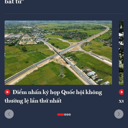
bất tử"
Điểm nhấn kỳ họp Quốc hội không
thường lệ lần thứ nhất
xuấ