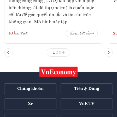
thông công cộng (TOD) kết hợp với mạng
V
lưới đường sắt đô thị (metro) là chiến lược
cốt lõi để giải quyết ùn tắc và tái cấu trúc
không gian. Mô hình này tập...
10
bài viết
Xem tất cả
2
1
2
3
4
Chứng khoán
Tiêu & Dùng
Xe
VnE TV