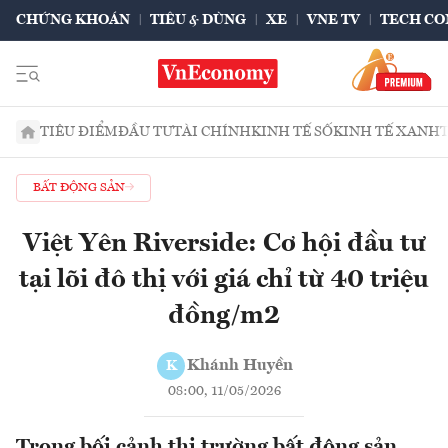
CHỨNG KHOÁN
TIÊU & DÙNG
XE
VNE TV
TECH CO
TIÊU ĐIỂM
ĐẦU TƯ
TÀI CHÍNH
KINH TẾ SỐ
KINH TẾ XANH
BẤT ĐỘNG SẢN
Việt Yên Riverside: Cơ hội đầu tư
tại lõi đô thị với giá chỉ từ 40 triệu
đồng/m2
Khánh Huyền
K
08:00, 11/05/2026
Trong bối cảnh thị trường bất động sản