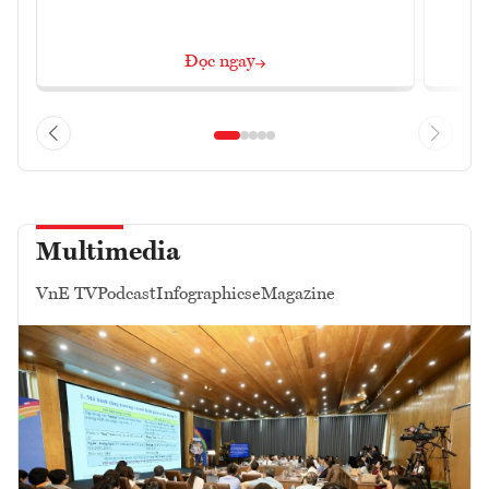
Đọc ngay
Multimedia
VnE TV
Podcast
Infographics
eMagazine