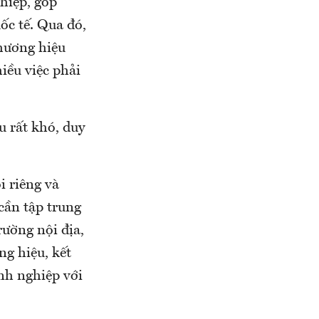
hiệp, góp
ốc tế. Qua đó,
Thương hiệu
iều việc phải
 rất khó, duy
i riêng và
cần tập trung
rường nội địa,
ng hiệu, kết
nh nghiệp với