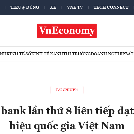
TIÊU & DÙNG
XE
VNE TV
TECH CONNECT
ÍNH
KINH TẾ SỐ
KINH TẾ XANH
THỊ TRƯỜNG
DOANH NGHIỆP
BẤT
TÀI CHÍNH
bank lần thứ 8 liên tiếp đạ
hiệu quốc gia Việt Nam