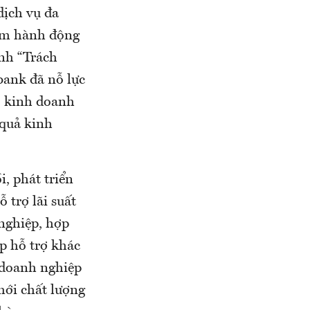
dịch vụ đa
hâm hành động
ành “Trách
bank đã nỗ lực
ô kinh doanh
 quả kinh
, phát triển
ỗ trợ lãi suất
nghiệp, hợp
áp hỗ trợ khác
 doanh nghiệp
mới chất lượng