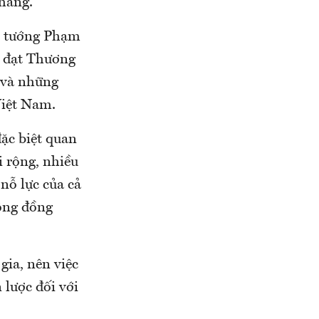
hàng.
hủ tướng Phạm
m đạt Thương
 và những
Việt Nam.
ặc biệt quan
i rộng, nhiều
 nỗ lực của cả
cộng đồng
gia, nên việc
 lược đối với