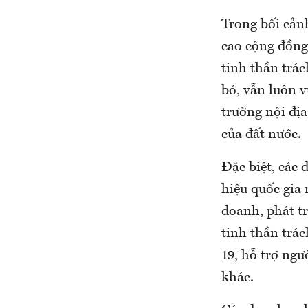
Trong bối cản
cao cộng đồng 
tinh thần trác
bó, vẫn luôn v
trường nội đị
của đất nước.
Đặc biệt, các
hiệu quốc gia 
doanh, phát tr
tinh thần trá
19, hỗ trợ ngư
khác.