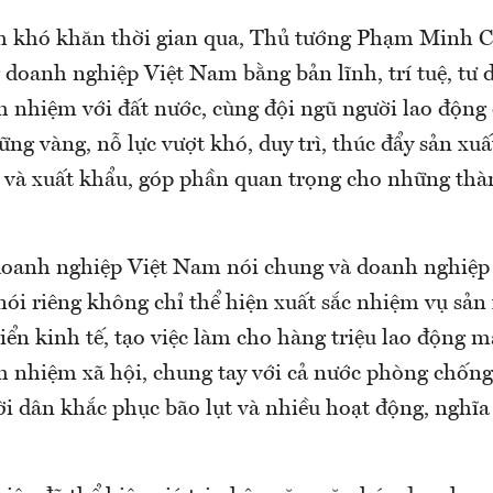
h khó khăn thời gian qua, Thủ tướng Phạm Minh C
doanh nghiệp Việt Nam bằng bản lĩnh, trí tuệ, tư d
h nhiệm với đất nước, cùng đội ngũ người lao động
ững vàng, nỗ lực vượt khó, duy trì, thúc đẩy sản xuấ
a và xuất khẩu, góp phần quan trọng cho những th
 doanh nghiệp Việt Nam nói chung và doanh nghiệ
nói riêng không chỉ thể hiện xuất sắc nhiệm vụ sản
iển kinh tế, tạo việc làm cho hàng triệu lao động 
ch nhiệm xã hội, chung tay với cả nước phòng chống
ời dân khắc phục bão lụt và nhiều hoạt động, nghĩa