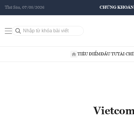
Thứ Sáu, 07/08/2026
CHỨNG KHOÁN
TIÊU ĐIỂM
ĐẦU TƯ
TÀI CH
Vietcom