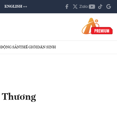
ENGLISH ++
 ĐỘNG SẢN
THẾ GIỚI
DÂN SINH
t Thương