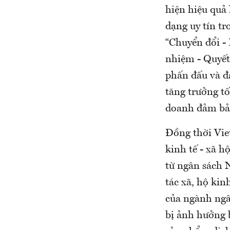
hiện hiệu quả 
dạng uy tín t
“Chuyển đổi -
nhiệm - Quyết
phấn đấu và đ
tăng trưởng tố
doanh đảm bảo
Đồng thời Vie
kinh tế - xã h
từ ngân sách 
tác xã, hộ kin
của ngành ngâ
bị ảnh hưởng 