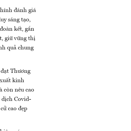
hính đánh giá
uy sáng tạo,
 đoàn kết, gắn
t, giữ vững thị
ành quả chung
p đạt Thương
 xuất kinh
mà còn nêu cao
 dịch Covid-
 cử cao đẹp