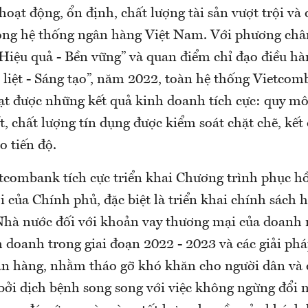
hoạt động, ổn định, chất lượng tài sản vượt trội và 
rong hệ thống ngân hàng Việt Nam. Với phương c
 Hiệu quả - Bền vững” và quan điểm chỉ đạo điều h
 liệt - Sáng tạo”, năm 2022, toàn hệ thống Vietcom
ạt được những kết quả kinh doanh tích cực: quy m
t, chất lượng tín dụng được kiểm soát chặt chẽ, kết
 tiến độ.
tcombank tích cực triển khai Chương trình phục hồi
ội của Chính phủ, đặc biệt là triển khai chính sách h
Nhà nước đối với khoản vay thương mại của doanh 
h doanh trong giai đoạn 2022 - 2023 và các giải ph
n hàng, nhằm tháo gỡ khó khăn cho người dân và
bởi dịch bệnh song song với việc không ngừng đổi 