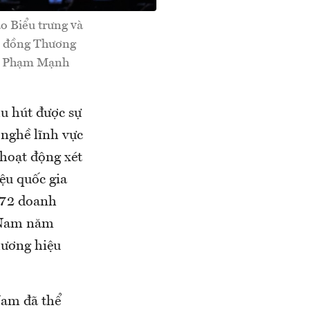
o Biểu trưng và
i đồng Thương
đ/c Phạm Mạnh
hu hút được sự
nghề lĩnh vực
 hoạt động xét
ệu quốc gia
172 doanh
t Nam năm
hương hiệu
Nam đã thể