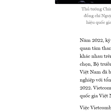
Thủ tướng Chín
đồng chí Ngu
hiệu quốc gi
Năm 2022, kỳ x
quan tâm tham
khác nhau trên
chọn, Bộ trưở
Việt Nam đã 
nghiệp với tổ
2022. Vietcom
quốc gia Việt
Việc Vietcomb