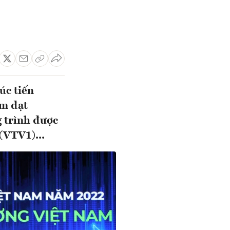
úc tiến
ẩm đạt
 trình được
(VTV1)...