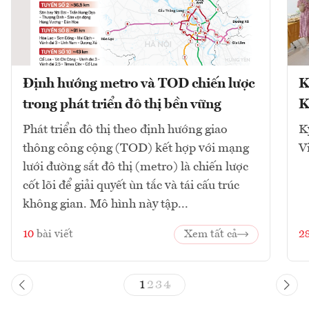
Định hướng metro và TOD chiến lược
K
trong phát triển đô thị bền vững
K
Phát triển đô thị theo định hướng giao
K
thông công cộng (TOD) kết hợp với mạng
V
lưới đường sắt đô thị (metro) là chiến lược
cốt lõi để giải quyết ùn tắc và tái cấu trúc
không gian. Mô hình này tập...
10
bài viết
Xem tất cả
2
1
2
3
4