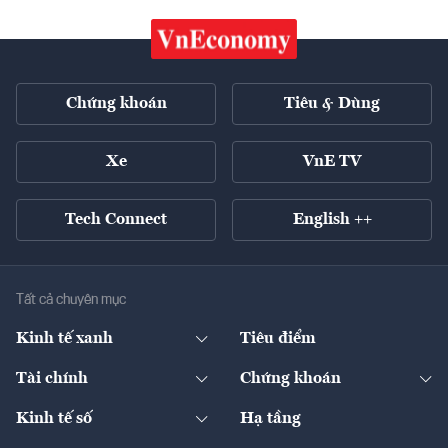
Chứng khoán
Tiêu & Dùng
Xe
VnE TV
Tech Connect
English ++
Tất cả chuyên mục
Kinh tế xanh
Tiêu điểm
Chuyển động xanh
Tài chính
Chứng khoán
Pháp lý
Ngân hàng
Doanh nghiệp niêm yết
Kinh tế số
Hạ tầng
Thương hiệu xanh
Thị trường vốn
Thị trường
Sản phẩm - Thị trường