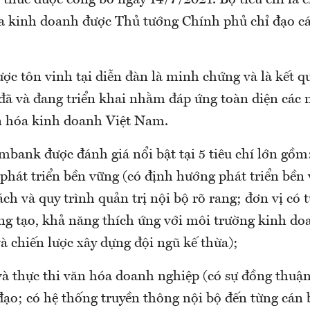
thức được công bố ngày 14/7/2021. Bộ tiêu chí là
óa kinh doanh được Thủ tướng Chính phủ chỉ đạo c
ược tôn vinh tại diễn đàn là minh chứng và là kết 
ã và đang triển khai nhằm đáp ứng toàn diện các 
ăn hóa kinh doanh Việt Nam.
mbank được đánh giá nổi bật tại 5 tiêu chí lớn gồm
phát triển bền vững (có định hướng phát triển bền
ch và quy trình quản trị nội bộ rõ rang; đơn vị có 
áng tạo, khả năng thích ứng với môi trường kinh do
à chiến lược xây dựng đội ngũ kế thừa);
 và thực thi văn hóa doanh nghiệp (có sự đồng thuậ
đạo; có hệ thống truyền thông nội bộ đến từng cán 