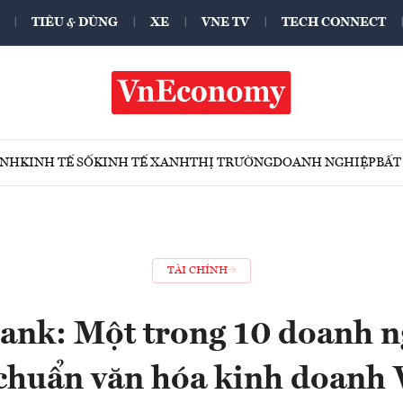
TIÊU & DÙNG
XE
VNE TV
TECH CONNECT
ÍNH
KINH TẾ SỐ
KINH TẾ XANH
THỊ TRƯỜNG
DOANH NGHIỆP
BẤT
TÀI CHÍNH
ank: Một trong 10 doanh n
 chuẩn văn hóa kinh doanh