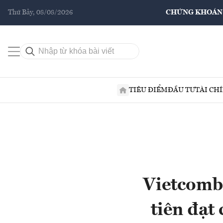
Thứ Bảy, 08/08/2026
CHỨNG KHOÁN
TIÊU ĐIỂM
ĐẦU TƯ
TÀI CH
Vietcomb
tiên đạt