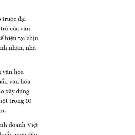
 trước đại
 trò của văn
 hiện tại chịu
oanh nhân, nhà
g văn hóa
uẩn văn hóa
ào xây dựng
một trong 10
am.
inh doanh Việt