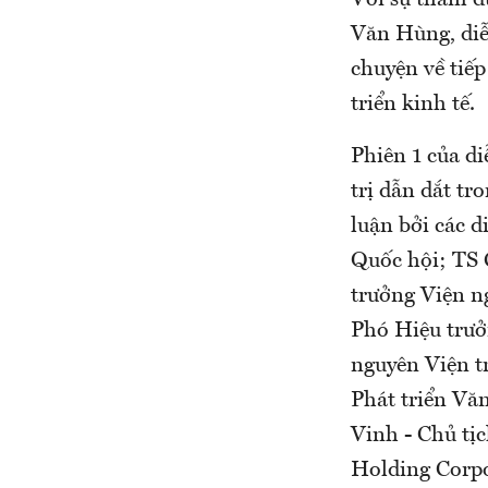
Với sự tham d
Văn Hùng, diễ
chuyện về tiếp
triển kinh tế.
Phiên 1 của d
trị dẫn dắt tr
luận bởi các 
Quốc hội; TS 
trưởng Viện n
Phó Hiệu trưở
nguyên Viện t
Phát triển Vă
Vinh - Chủ tị
Holding Corpo