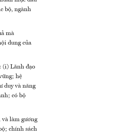
 chuẩn mực đầu
ác bộ, ngành
quả mà
nội dung của
: (i) Lãnh đạo
 vững; hệ
tư duy và năng
anh; có bộ
n và làm gương
bộ; chính sách