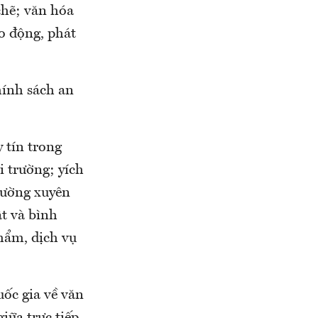
chẽ; văn hóa
o động, phát
hính sách an
 tín trong
 trường; yích
hường xuyên
ật và bình
phẩm, dịch vụ
uốc gia về văn