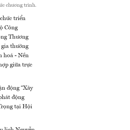
ức chương trình.
chức triển
Bộ Công
hòng Thương
 gia thường
n hoá - Nền
hợp giữa trực
vận động “Xây
phát động
Trọng tại Hội