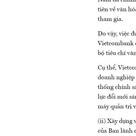
Nam đã chính 
tiên về văn h
tham gia.
Do vậy, việc đ
Vietcombank đ
bộ tiêu chí v
Cụ thể, Vietco
doanh nghiệp 
thống chính sá
lực đổi mới s
máy quản trị v
(ii) Xây dựng
của Ban lãnh 