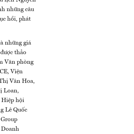
Du lịch Nguyễn
anh những câu
ục hồi, phát
và những giá
 được thảo
ệm Văn phòng
CE, Viện
 Thị Vân Hoa,
ị Loan,
 Hiệp hội
ng Lê Quốc
e Group
á Doanh