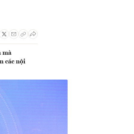
ả mà
n các nội