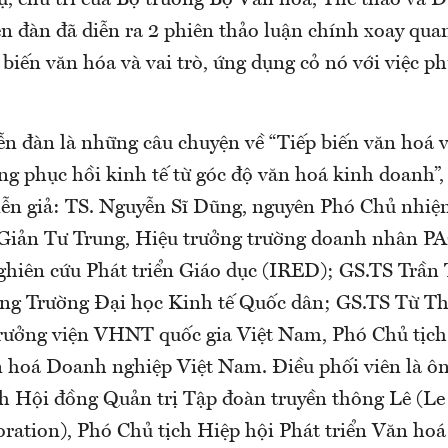
ự, chủ trì của Bộ trưởng Bộ Văn hóa, Thể thao và 
n đàn đã diễn ra 2 phiên thảo luận chính xoay qu
 biến văn hóa và vai trò, ứng dụng cỏ nó với việc ph
iễn đàn là những câu chuyện về “Tiếp biến văn hoá 
ong phục hồi kinh tế từ góc độ văn hoá kinh doanh”,
diễn giả: TS. Nguyễn Sĩ Dũng, nguyên Phó Chủ nhi
Giản Tư Trung, Hiệu trưởng trường doanh nhân PA
ghiên cứu Phát triển Giáo dục (IRED); GS.TS Trần
ng Trường Đại học Kinh tế Quốc dân; GS.TS Từ Th
rưởng viện VHNT quốc gia Việt Nam, Phó Chủ tịch
n hoá Doanh nghiệp Việt Nam. Điều phối viên là ô
ch Hội đồng Quản trị Tập đoàn truyền thông Lê (L
ration), Phó Chủ tịch Hiệp hội Phát triển Văn ho