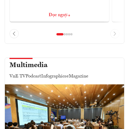
Đọc ngay
Multimedia
VnE TV
Podcast
Infographics
eMagazine