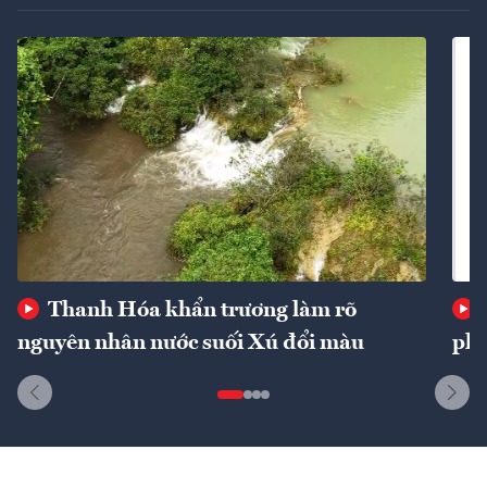
Thanh Hóa khẩn trương làm rõ
nguyên nhân nước suối Xú đổi màu
phí