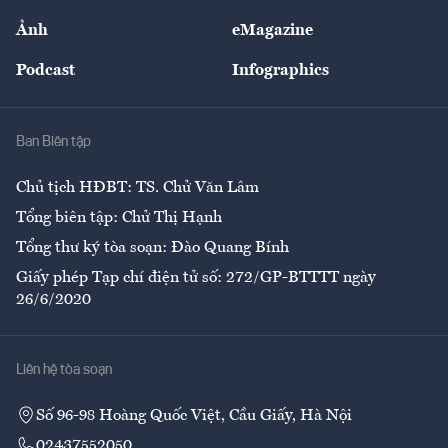
Sự kiện
Nhân lực
Ảnh
eMagazine
Đẹp +
An sinh
Podcast
Infographics
Giải trí
Y tế
Nhà
Ban Biên tập
Ẩm thực
Chủ tịch HĐBT: TS. Chử Văn Lâm
Tổng biên tập: Chử Thị Hạnh
Tổng thư ký tòa soạn: Đào Quang Bính
Giấy phép Tạp chí điện tử số: 272/GP-BTTTT ngày
26/6/2020
Liên hệ tòa soạn
Số 96-98 Hoàng Quốc Việt, Cầu Giấy, Hà Nội
02437552050