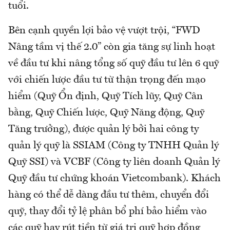
tuổi.
Bên cạnh quyền lợi bảo vệ vượt trội, “FWD
Nâng tầm vị thế 2.0” còn gia tăng sự linh hoạt
về đầu tư khi nâng tổng số quỹ đầu tư lên 6 quỹ
với chiến lược đầu tư từ thận trọng đến mạo
hiểm (Quỹ Ổn định, Quỹ Tích lũy, Quỹ Cân
bằng, Quỹ Chiến lược, Quỹ Năng động, Quỹ
Tăng trưởng), được quản lý bởi hai công ty
quản lý quỹ là SSIAM (Công ty TNHH Quản lý
Quỹ SSI) và VCBF (Công ty liên doanh Quản lý
Quỹ đầu tư chứng khoán Vietcombank). Khách
hàng có thể dễ dàng đầu tư thêm, chuyển đổi
quỹ, thay đổi tỷ lệ phân bổ phí bảo hiểm vào
các quỹ hay rút tiền từ giá trị quỹ hợp đồng