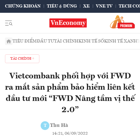
CHỨNG KHOÁN
TIÊU & DÙNG
XE
VNE TV
TECH CO
TIÊU ĐIỂM
ĐẦU TƯ
TÀI CHÍNH
KINH TẾ SỐ
KINH TẾ XANH
TÀI CHÍNH
Vietcombank phối hợp với FWD
ra mắt sản phẩm bảo hiểm liên kết
đầu tư mới “FWD Nâng tầm vị thế
2.0”
Thu Hà
T
14:21, 06/09/2022