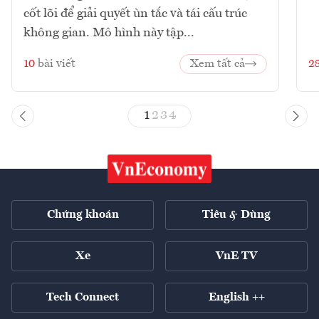
cốt lõi để giải quyết ùn tắc và tái cấu trúc
không gian. Mô hình này tập...
10
bài viết
Xem tất cả
2
1
2
3
4
Chứng khoán
Tiêu & Dùng
Xe
VnE TV
Tech Connect
English ++