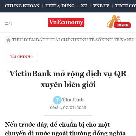
CHỨNG KHOÁN
TIÊU & DÙNG
XE
VNE TV
TECH CO
TIÊU ĐIỂM
ĐẦU TƯ
TÀI CHÍNH
KINH TẾ SỐ
KINH TẾ XANH
TÀI CHÍNH
VietinBank mở rộng dịch vụ QR
xuyên biên giới
Thu Linh
T
09:34, 07/07/2026
Nếu trước đây, để chuẩn bị cho một
chuyến đi nước ngoài thường đồng nghĩa