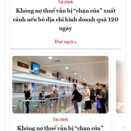
Tài chính
Không nợ thuế vẫn bị “chặn cửa” xuất
cảnh nếu bỏ địa chỉ kinh doanh quá 120
ngày
Đọc ngay
Tài chính
Không nợ thuế vẫn bị “chặn cửa”
Sửa