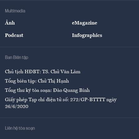
Doanh nghiệp
Địa phương
Thị trường
Bảo hiểm
Multimedia
Sự kiện
Nhân lực
Ảnh
eMagazine
Đẹp +
An sinh
Podcast
Infographics
Giải trí
Y tế
Nhà
Ban Biên tập
Ẩm thực
Chủ tịch HĐBT: TS. Chử Văn Lâm
Tổng biên tập: Chử Thị Hạnh
Tổng thư ký tòa soạn: Đào Quang Bính
Giấy phép Tạp chí điện tử số: 272/GP-BTTTT ngày
26/6/2020
Liên hệ tòa soạn