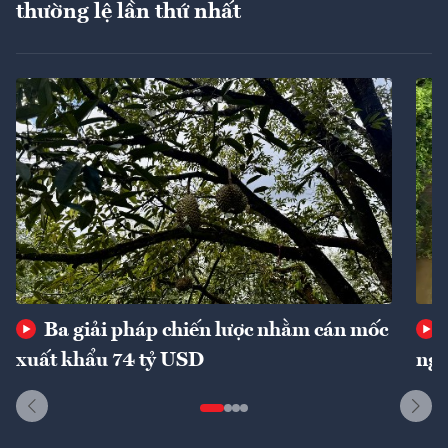
thường lệ lần thứ nhất
Ba giải pháp chiến lược nhằm cán mốc
xuất khẩu 74 tỷ USD
ngu