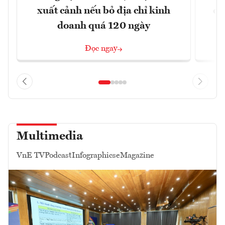
xuất cảnh nếu bỏ địa chỉ kinh
ca
doanh quá 120 ngày
Đọc ngay
Multimedia
VnE TV
Podcast
Infographics
eMagazine