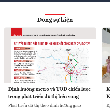
Dòng sự kiện
Định hướng metro và TOD chiến lược
K
trong phát triển đô thị bền vững
K
Phát triển đô thị theo định hướng giao
K