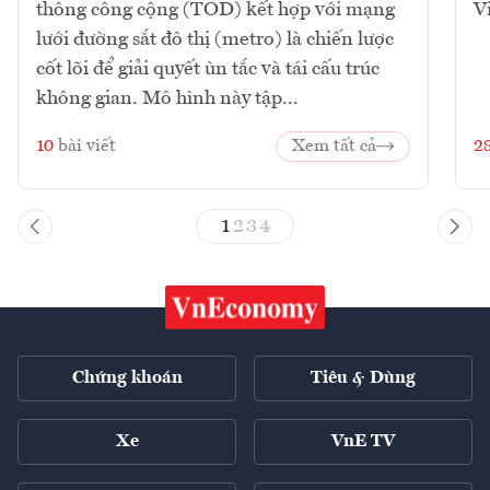
thông công cộng (TOD) kết hợp với mạng
V
lưới đường sắt đô thị (metro) là chiến lược
cốt lõi để giải quyết ùn tắc và tái cấu trúc
không gian. Mô hình này tập...
10
bài viết
Xem tất cả
2
1
2
3
4
Chứng khoán
Tiêu & Dùng
Xe
VnE TV